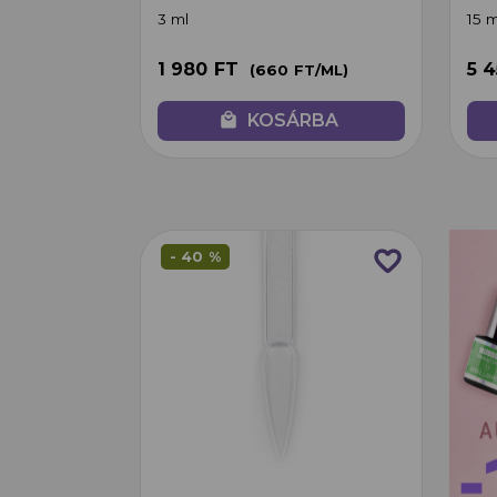
3 ml
15 m
1 980 FT
5 
(660 FT/ML)
local_mall
KOSÁRBA
favorite_border
- 40 %