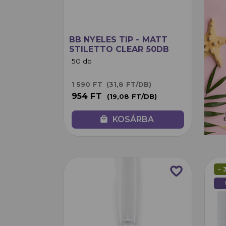
BB NYELES TIP - MATT
STILETTO CLEAR 50DB
50 db
(31,8 FT/DB)
1 590 FT
954 FT
(19,08 FT/DB)
local_mall
KOSÁRBA
favorite_border
- 