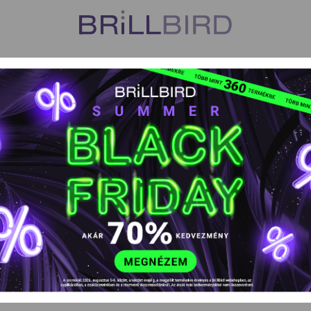
US
VISZONTELADÓK
TANFOLYAMOK
HŰSÉGPROGR
k
Tipek, margaréták, tip kellékek
PEK, MARGARÉTÁK, TIP KELLÉ