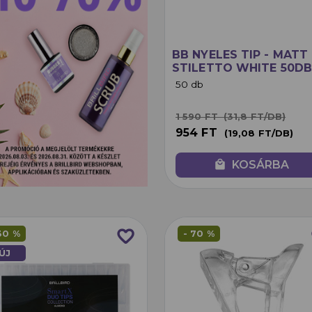
BB NYELES TIP - MATT
STILETTO WHITE 50DB
50 db
(31,8 FT/DB)
1 590 FT
954 FT
(19,08 FT/DB)
local_mall
KOSÁRBA
favorite_border
f
30 %
- 70 %
ÚJ