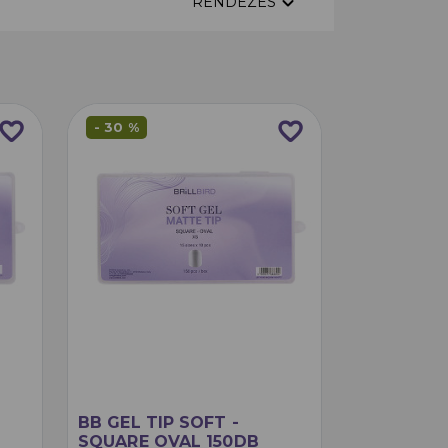
expand_more
RENDEZÉS
avorite_border
favorite_border
- 30 %
BB GEL TIP SOFT -
SQUARE OVAL 150DB