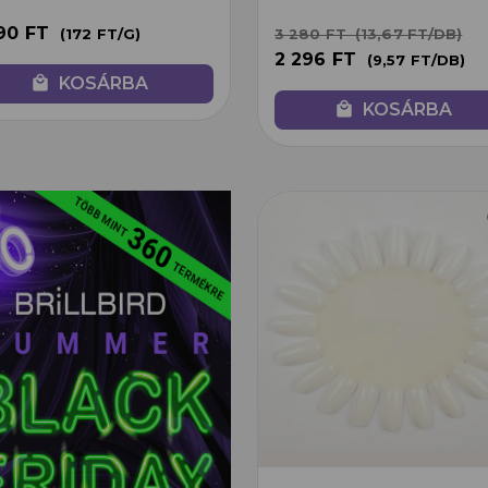
290 FT
(172 FT/G)
(13,67 FT/DB)
3 280 FT
2 296 FT
(9,57 FT/DB)
local_mall
KOSÁRBA
local_mall
KOSÁRBA
f