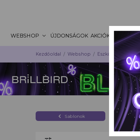
expand_more
WEBSHOP
ÚJDONSÁGOK
AKCIÓK
KATALÓG
Kezdőoldal
Webshop
Eszközök, kelléke
TI
navigate_before
Sablonok