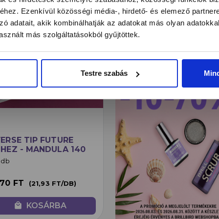
hez. Ezenkívül közösségi média-, hirdető- és elemező partner
zó adatait, akik kombinálhatják az adatokat más olyan adatokka
sznált más szolgáltatásokból gyűjtöttek.
Testre szabás
Min
ERSE TIP FUTURE
HEZ - MANDULA 140
/FORDÍTOTT TIPES
 db
CHNIKÁHOZ
070 FT
(21,93 FT/DB)
local_mall
KOSÁRBA