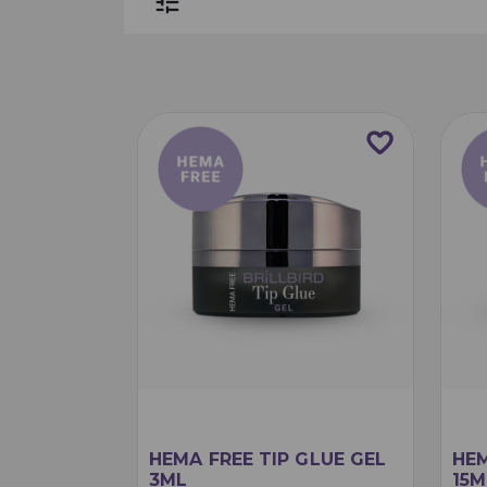
tune
favorite_border
HEMA FREE TIP GLUE GEL
HEM
3ML
15M