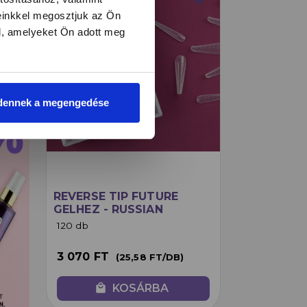
einkkel megosztjuk az Ön
l, amelyeket Ön adott meg
dennek a megengedése
REVERSE TIP FUTURE
GELHEZ - RUSSIAN
ALMOND 120DB
120 db
/FORDÍTOTT TIPES
TECHNIKÁHOZ
3 070 FT
(25,58 FT/DB)
local_mall
KOSÁRBA