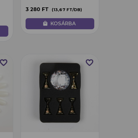
3 280 FT
(13,67 FT/DB)
local_mall
KOSÁRBA
avorite_border
favorite_border