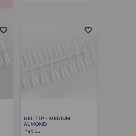
avorite_border
favorite_border
N
GEL TIP - MEDIUM
ALMOND
240 db