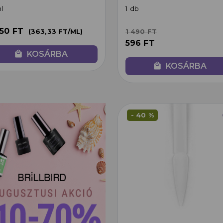
l
1 db
450 FT
(363,33 FT/ML)
1 490 FT
596 FT
local_mall
KOSÁRBA
local_mall
KOSÁRBA
f
- 40 %