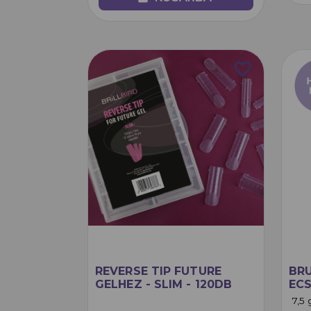
favorite_border
REVERSE TIP FUTURE
BRU
GELHEZ - SLIM - 120DB
ECS
7,5 