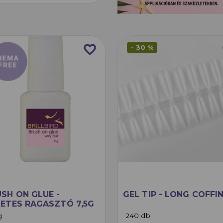
favorite_border
f
- 30 %
SH ON GLUE -
GEL TIP - LONG COFFI
ETES RAGASZTÓ 7,5G
g
240 db