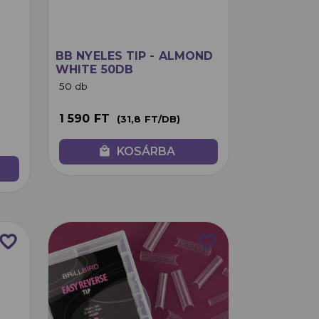
BB NYELES TIP - ALMOND
WHITE 50DB
50 db
1 590 FT
(31,8 FT/DB)
local_mall
KOSÁRBA
avorite_border
favorite_border