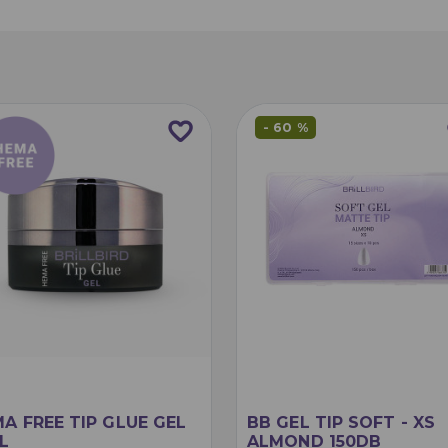
favorite_border
f
- 60 %
A FREE TIP GLUE GEL
BB GEL TIP SOFT - XS
L
ALMOND 150DB