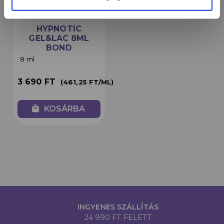
HYPNOTIC
GEL&LAC 8ML
BOND
8 ml
3 690 FT
(461,25 FT/ML)
local_mall
KOSÁRBA
INGYENES SZÁLLÍTÁS
24 990 FT FELETT