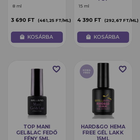
8 ml
15 ml
3 690 FT
4 390 FT
(461,25 FT/ML)
(292,67 FT/ML)
local_mall
KOSÁRBA
local_mall
KOSÁRBA
favorite_border
favorite_border
TOP MANI
HARD&GO HEMA
GEL&LAC FEDŐ
FREE GÉL LAKK
FÉNY 5ML
15ML