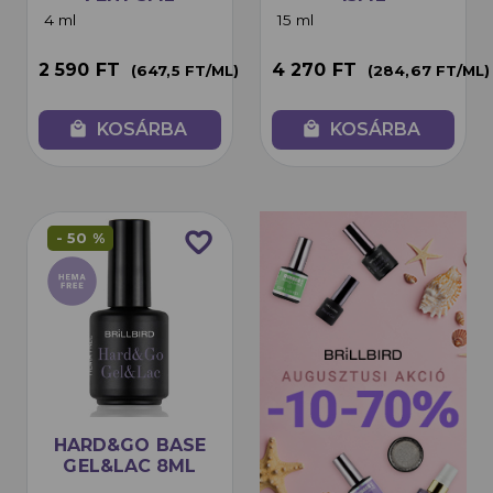
4 ml
15 ml
2 590 FT
4 270 FT
(647,5 FT/ML)
(284,67 FT/ML)
local_mall
KOSÁRBA
local_mall
KOSÁRBA
favorite_border
- 50 %
HARD&GO BASE
GEL&LAC 8ML