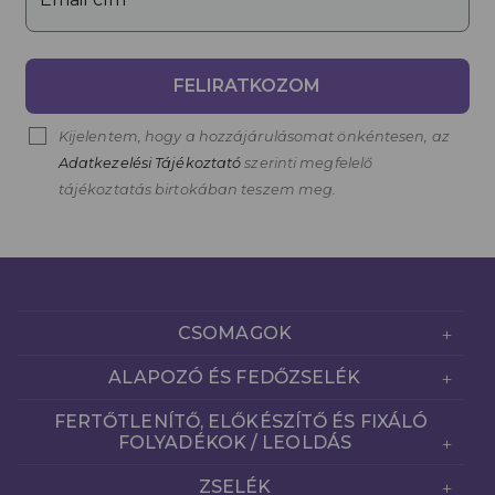
FELIRATKOZOM
Kijelentem, hogy a hozzájárulásomat önkéntesen, az
Adatkezelési Tájékoztató
szerinti megfelelő
tájékoztatás birtokában teszem meg.
CSOMAGOK
ALAPOZÓ ÉS FEDŐZSELÉK
FERTŐTLENÍTŐ, ELŐKÉSZÍTŐ ÉS FIXÁLÓ
FOLYADÉKOK / LEOLDÁS
ZSELÉK