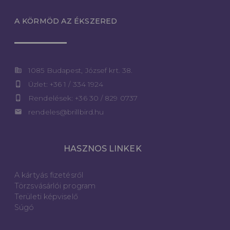
A KÖRMÖD AZ ÉKSZERED
corporate_fare
1085 Budapest, József krt. 38.
phone_iphone
Üzlet: +36 1 / 334 1924
phone_iphone
Rendelések: +36 30 / 829 0737
email
rendeles@brillbird.hu
HASZNOS LINKEK
A kártyás fizetésről
Törzsvásárlói program
Területi képviselő
Súgó