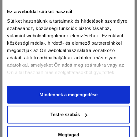
HYPNOTIC
HYPNOTIC
GEL&LAC 15ML
GEL&LAC 4ML
Ez a weboldal sütiket használ
BOND
BOND
15 ml
4 ml
Sütiket használunk a tartalmak és hirdetések személyre
szabásához, közösségi funkciók biztosításához,
4 390 FT
2 790 FT
(292,67 FT/ML)
(697,5 FT/ML)
valamint weboldalforgalmunk elemzéséhez. Ezenkívül
közösségi média-, hirdető- és elemező partnereinkkel
local_mall
KOSÁRBA
local_mall
KOSÁRBA
megosztjuk az Ön weboldalhasználatra vonatkozó
adatait, akik kombinálhatják az adatokat más olyan
adatokkal, amelyeket Ön adott meg számukra vagy az
Ön által használt más szolgáltatásokból gyűjtöttek.
favorite_border
Mindennek a megengedése
Testre szabás
Megtagad