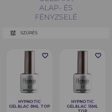
ALAP- ÉS
FÉNYZSELÉ
tune
SZŰRÉS
favorite_border
favorite_border
HYPNOTIC
HYPNOTIC
GEL&LAC 8ML TOP
GEL&LAC 15ML
TOP