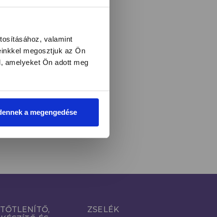
l és újdonságokról!
tosításához, valamint
einkkel megosztjuk az Ön
l, amelyeket Ön adott meg
LIRATKOZOM
i
dennek a megengedése
TŐTLENÍTŐ,
ZSELÉK