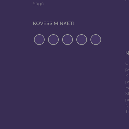
Súgó
KÖVESS MINKET!
N
C
p
K
p
Fó
S
p
N
T