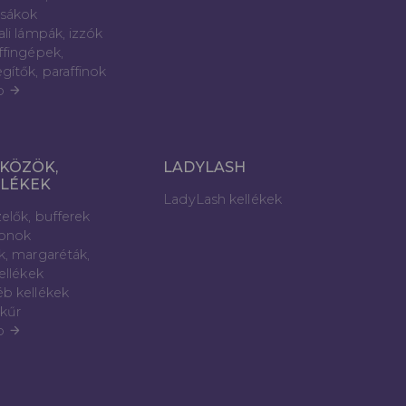
sákok
ali lámpák, izzók
ffingépek,
gítők, paraffinok
b
arrow_forward
KÖZÖK,
LADYLASH
LLÉKEK
LadyLash kellékek
elők, bufferek
lonok
k, margaréták,
kellékek
b kellékek
kűr
b
arrow_forward