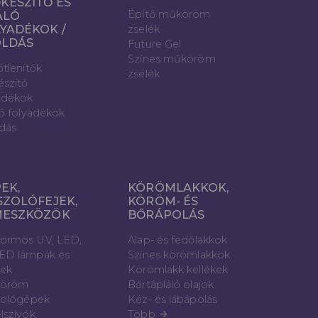
KÉSZÍTŐ ÉS
Építő műköröm
ÁLÓ
YADÉKOK /
zselék
OLDÁS
Future Gel
Színes műköröm
őtlenítők
zselék
észítő
adékok
ló folyadékok
dás
EK,
KÖRÖMLAKKOK,
SZOLÓFEJEK,
KÖRÖM- ÉS
MESZKÖZÖK
BŐRÁPOLÁS
örmös UV, LED,
Alap- és fedőlakkok
ED lámpák és
Színes körömlakkok
vek
Körömlakk kellékek
öröm
Bőrtápláló olajok
zológépek
Kéz- és lábápolás
lszívók,
Több
arrow_forward