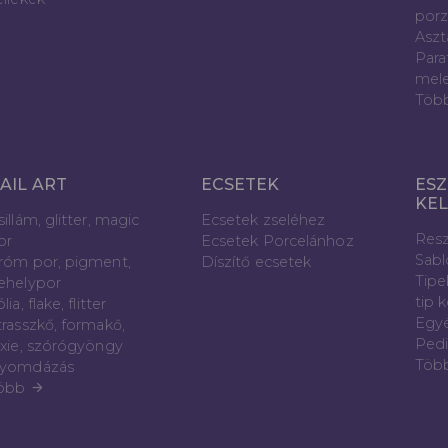
porz
Aszt
Para
mele
Töb
AIL ART
ECSETEK
ESZ
KE
sillám, glitter, magic
Ecsetek zseléhez
Resz
or
Ecsetek Porcelánhoz
Sab
róm por, pigment,
Díszítő ecsetek
Tipe
ehelypor
tip 
lia, flake, flitter
Egyé
trasszkő, formakő,
Pedi
ixie, szórógyöngy
Töb
yomdázás
öbb
arrow_forward