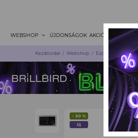
expand_more
WEBSHOP
ÚJDONSÁGOK
AKCIÓK
KATALÓG
Kezdőoldal
Webshop
Eszközök, kelléke
- 30 %
Új