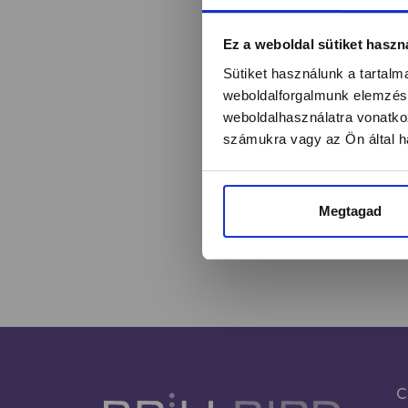
Értesülj egy pilla
Ez a weboldal sütiket haszn
Sütiket használunk a tartal
weboldalforgalmunk elemzésé
weboldalhasználatra vonatko
Név*
számukra vagy az Ön által ha
Megtagad
C