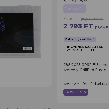
Kiszerelések:
240 db/cs
3 990 FT
(16,63 FT/DB)
2 793 FT
(11,64 
Raktáron, szállítható
INGYENES SZÁLLÍTÁS
24 990 FT FT FELETT
988/2023 GPSR EU rendele
személy: BrillBird Europe
szendvics típusú dual tip 
BŐVEBBEN