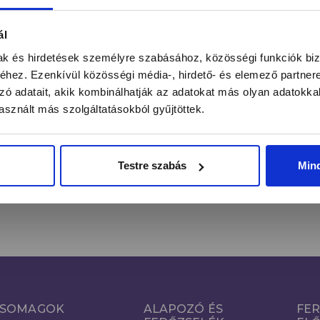
ntás alatt a legújabb körmös hírekről, kedvezményekrő
ál
mak és hirdetések személyre szabásához, közösségi funkciók biz
hez. Ezenkívül közösségi média-, hirdető- és elemező partner
zó adatait, akik kombinálhatják az adatokat más olyan adatokka
FE
Email cím*
sznált más szolgáltatásokból gyűjtöttek.
Kijelentem, hogy a hozzájárulásomat önkéntesen, az
Adatkezelés
Tájékoztató
szerinti megfelelő tájékoztatás birtokában teszem
Testre szabás
Min
meg.
SOMAGOK
ALAPOZÓ ÉS
FER