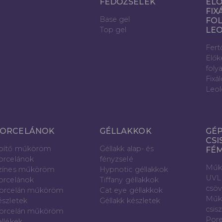
FEDŐZSELÉK
ELŐ
FIX
Base gel
FOL
Top gel
LE
Fert
Elők
foly
Fixá
Leol
ORCELÁNOK
GÉLLAKKOK
GÉP
CSI
pítő műköröm
Géllakk alap- és
FÉ
orcelánok
fényzselé
Műk
zínes műköröm
Hypnotic géllakkok
UVL
orcelánok
Tiffany géllakkok
csö
orcelán műköröm
Cat eye géllakkok
Műk
észletek
Géllakk készletek
csis
orcelán műköröm
Pore
ellékek