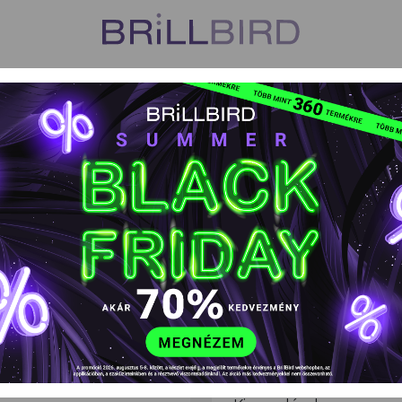
US
VISZONTELADÓK
TANFOLYAMOK
HŰSÉGPROGR
k
Tipek, margaréták, tip kellékek
SmartX Tip Box - Mand
SmartX Tip Box
EAN kód: 5999077686