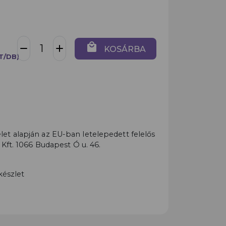
local_mall
remove
add
KOSÁRBA
FT/DB)
t alapján az EU-ban letelepedett felelős
 Kft. 1066 Budapest Ó u. 46.
készlet