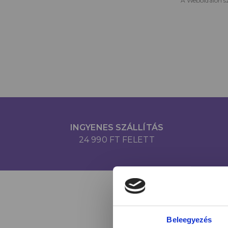
A Weboldalon sz
INGYENES SZÁLLÍTÁS
24 990 FT FELETT
Beleegyezés