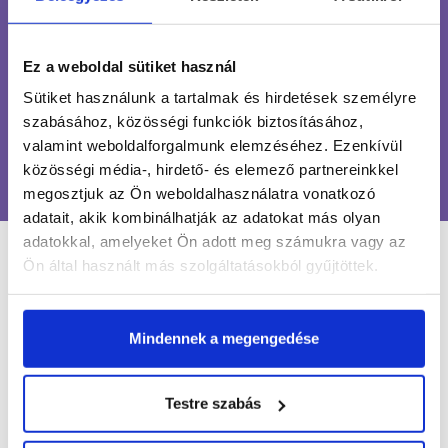
INGYENES SZÁLLÍTÁS
24 990 FT FELETT
Ez a weboldal sütiket használ
ÜGYFÉLSZOLGÁLAT
Sütiket használunk a tartalmak és hirdetések személyre
7-15H TELEFONON, EMAILBEN
szabásához, közösségi funkciók biztosításához,
valamint weboldalforgalmunk elemzéséhez. Ezenkívül
100% BIZTONSÁGOS
közösségi média-, hirdető- és elemező partnereinkkel
ONLINE VÁSÁRLÁS
megosztjuk az Ön weboldalhasználatra vonatkozó
adatait, akik kombinálhatják az adatokat más olyan
adatokkal, amelyeket Ön adott meg számukra vagy az
LÉGY NAPRAKÉSZ
Ön által használt más szolgáltatásokból gyűjtöttek.
Mindennek a megengedése
Értesülj egy pillantás alatt a legújabb körmös
hírekről, kedvezményekről és újdonságokról!
Testre szabás
Név*