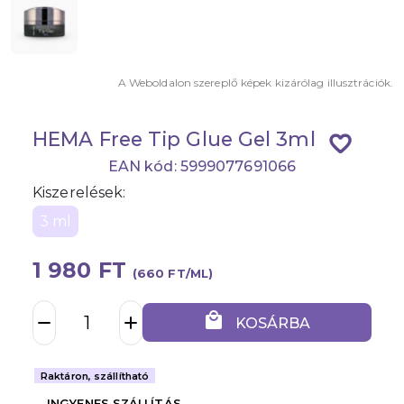
A Weboldalon szereplő képek kizárólag illusztrációk.
HEMA Free Tip Glue Gel 3ml
favorite_border
EAN kód: 5999077691066
Kiszerelések:
3 ml
1 980 FT
(660 FT/ML)
local_mall
remove
add
KOSÁRBA
Raktáron, szállítható
INGYENES SZÁLLÍTÁS