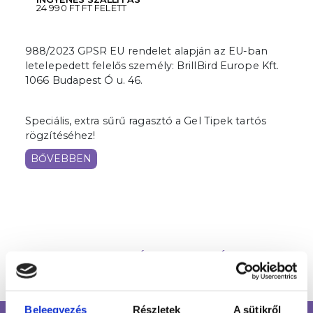
24 990 FT FT FELETT
988/2023 GPSR EU rendelet alapján az EU-ban
letelepedett felelős személy: BrillBird Europe Kft.
1066 Budapest Ó u. 46.
Speciális, extra sűrű ragasztó a Gel Tipek tartós
rögzítéséhez!
BŐVEBBEN
HASONLÓ TERMÉKEK
Beleegyezés
Részletek
A sütikről