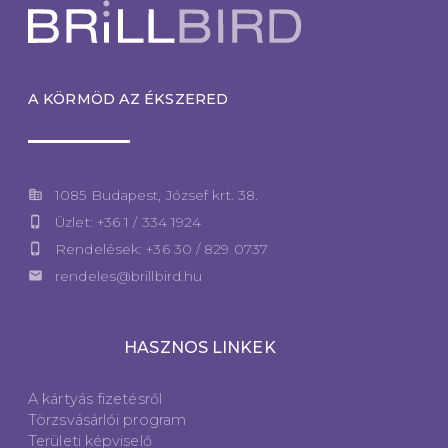
A KÖRMÖD AZ ÉKSZERED
corporate_fare
1085 Budapest, József krt. 38.
phone_iphone
Üzlet: +36 1 / 334 1924
phone_iphone
Rendelések: +36 30 / 829 0737
email
rendeles@brillbird.hu
HASZNOS LINKEK
A kártyás fizetésről
Törzsvásárlói program
Területi képviselő