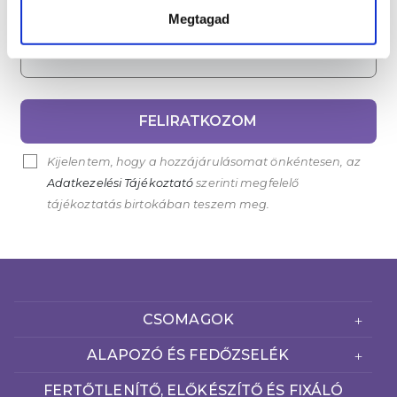
Megtagad
Email cím*
FELIRATKOZOM
Kijelentem, hogy a hozzájárulásomat önkéntesen, az
Adatkezelési Tájékoztató
szerinti megfelelő
tájékoztatás birtokában teszem meg.
CSOMAGOK
ALAPOZÓ ÉS FEDŐZSELÉK
FERTŐTLENÍTŐ, ELŐKÉSZÍTŐ ÉS FIXÁLÓ