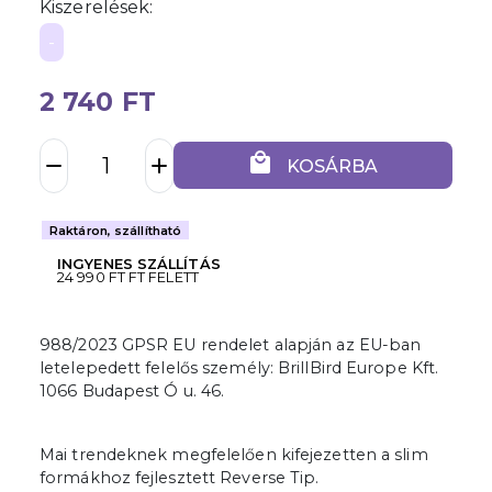
Kiszerelések:
-
2 740 FT
local_mall
remove
add
KOSÁRBA
Raktáron, szállítható
INGYENES SZÁLLÍTÁS
24 990 FT FT FELETT
988/2023 GPSR EU rendelet alapján az EU-ban
letelepedett felelős személy: BrillBird Europe Kft.
1066 Budapest Ó u. 46.
Mai trendeknek megfelelően kifejezetten a slim
formákhoz fejlesztett Reverse Tip.