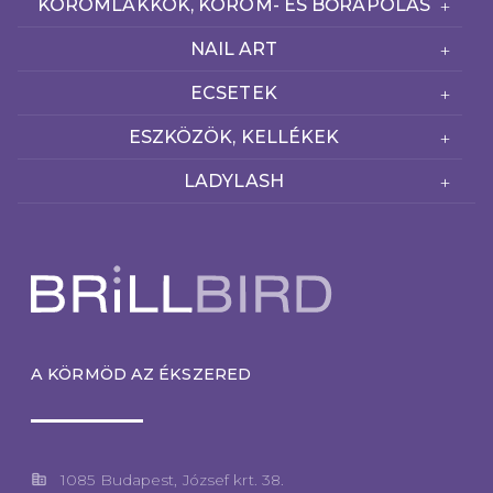
KÖRÖMLAKKOK, KÖRÖM- ÉS BŐRÁPOLÁS
NAIL ART
ECSETEK
ESZKÖZÖK, KELLÉKEK
LADYLASH
A KÖRMÖD AZ ÉKSZERED
corporate_fare
1085 Budapest, József krt. 38.