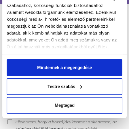
szabásához, közösségi funkciók biztosításához,
valamint weboldalforgalmunk elemzéséhez. Ezenkívül
LÉGY NAPRAKÉSZ
közösségi média-, hirdető- és elemező partnereinkkel
megosztjuk az Ön weboldalhasználatra vonatkozó
adatait, akik kombinálhatják az adatokat más olyan
adatokkal, amelyeket Ön adott meg számukra vagy az
Értesülj egy pillantás alatt a legújabb körmös
Ön által használt más szolgáltatásokból gyűjtöttek.
hírekről, kedvezményekről és újdonságokról!
Név*
Mindennek a megengedése
Email cím*
Testre szabás
Megtagad
FELIRATKOZOM
Kijelentem, hogy a hozzájárulásomat önkéntesen, az
Adatkezelési Tájékoztató
szerinti megfelelő