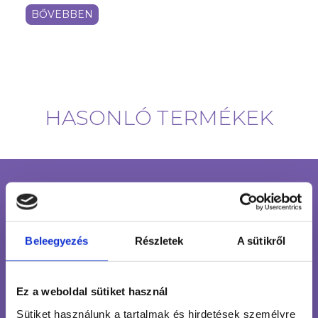
BŐVEBBEN
HASONLÓ TERMÉKEK
INGYENES SZÁLLÍTÁS
24 990 FT FELETT
ÜGYFÉLSZOLGÁLAT
Beleegyezés
Részletek
A sütikről
7-15H TELEFONON, EMAILBEN
100% BIZTONSÁGOS
Ez a weboldal sütiket használ
ONLINE VÁSÁRLÁS
Sütiket használunk a tartalmak és hirdetések személyre