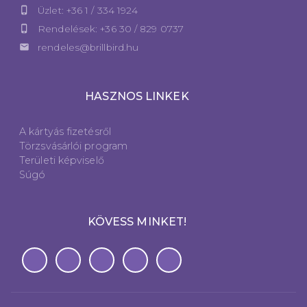
phone_iphone
Üzlet: +36 1 / 334 1924
phone_iphone
Rendelések: +36 30 / 829 0737
email
rendeles@brillbird.hu
HASZNOS LINKEK
A kártyás fizetésről
Törzsvásárlói program
Területi képviselő
Súgó
KÖVESS MINKET!