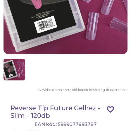
A Weboldalon szereplő képek kizárólag illusztrációk.
Reverse Tip Future Gelhez -
favorite_border
Slim - 120db
EAN kód: 5999077693787