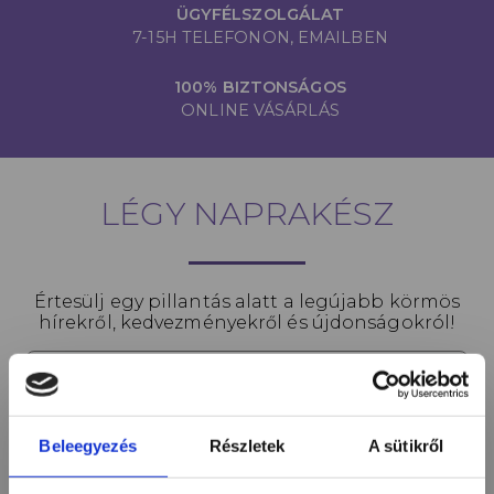
ÜGYFÉLSZOLGÁLAT
7-15H TELEFONON, EMAILBEN
100% BIZTONSÁGOS
ONLINE VÁSÁRLÁS
LÉGY NAPRAKÉSZ
Értesülj egy pillantás alatt a legújabb körmös
hírekről, kedvezményekről és újdonságokról!
Név*
Beleegyezés
Részletek
A sütikről
Email cím*