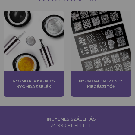
NYOMDALAKKOK ÉS
NYOMDALEMEZEK ÉS
NYOMDAZSELÉK
KIEGÉSZÍTŐK
INGYENES SZÁLLÍTÁS
24 990 FT FELETT