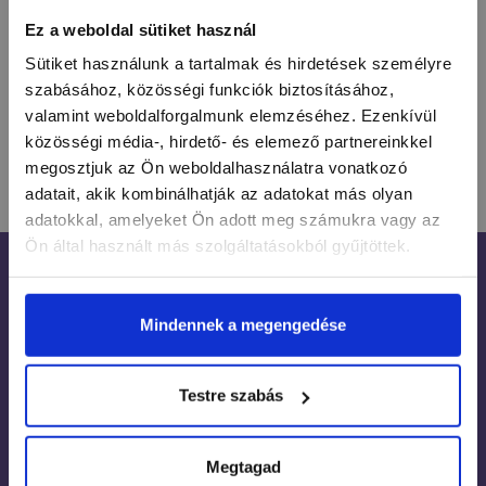
Ez a weboldal sütiket használ
FELIRATKOZOM
Sütiket használunk a tartalmak és hirdetések személyre
szabásához, közösségi funkciók biztosításához,
Kijelentem, hogy a hozzájárulásomat önkéntesen, az
valamint weboldalforgalmunk elemzéséhez. Ezenkívül
Adatkezelési Tájékoztató
szerinti megfelelő
közösségi média-, hirdető- és elemező partnereinkkel
tájékoztatás birtokában teszem meg.
megosztjuk az Ön weboldalhasználatra vonatkozó
adatait, akik kombinálhatják az adatokat más olyan
adatokkal, amelyeket Ön adott meg számukra vagy az
Ön által használt más szolgáltatásokból gyűjtöttek.
CSOMAGOK
Mindennek a megengedése
ALAPOZÓ ÉS FEDŐZSELÉK
FERTŐTLENÍTŐ, ELŐKÉSZÍTŐ ÉS FIXÁLÓ
Testre szabás
FOLYADÉKOK / LEOLDÁS
ZSELÉK
Megtagad