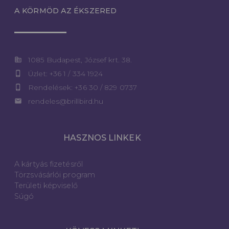
A KÖRMÖD AZ ÉKSZERED
corporate_fare
1085 Budapest, József krt. 38.
phone_iphone
Üzlet: +36 1 / 334 1924
phone_iphone
Rendelések: +36 30 / 829 0737
email
rendeles@brillbird.hu
HASZNOS LINKEK
A kártyás fizetésről
Törzsvásárlói program
Területi képviselő
Súgó