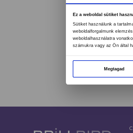
Értesülj egy pilla
Ez a weboldal sütiket haszn
Sütiket használunk a tartal
weboldalforgalmunk elemzésé
weboldalhasználatra vonatko
Név*
számukra vagy az Ön által ha
Megtagad
C