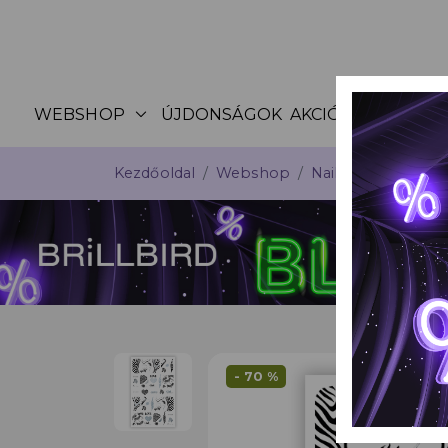
expand_more
WEBSHOP
ÚJDONSÁGOK
AKCIÓK
KATALÓG
Kezdőoldal
Webshop
Nail Art
Matricá
- 70 %