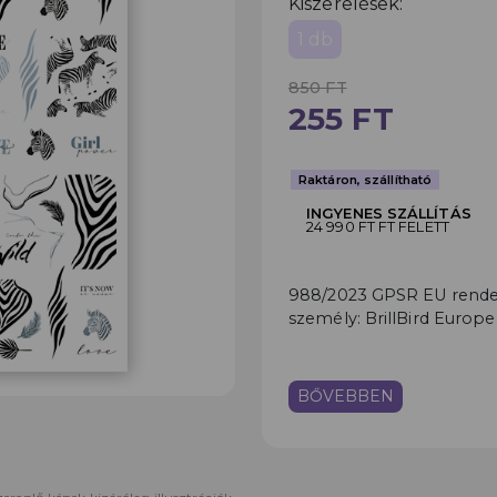
Kiszerelések:
1 db
850 FT
255 FT
Raktáron, szállítható
INGYENES SZÁLLÍTÁS
24 990 FT FT FELETT
988/2023 GPSR EU rendele
személy: BrillBird Europe
BŐVEBBEN