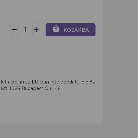
local_mall
remove
add
KOSÁRBA
t alapján az EU-ban letelepedett felelős
 Kft. 1066 Budapest Ó u. 46.