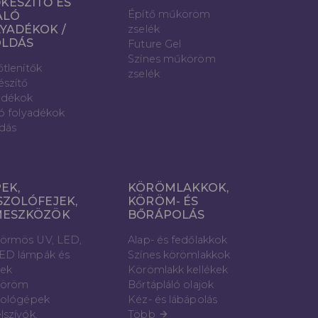
KÉSZÍTŐ ÉS
Építő műköröm
ÁLÓ
YADÉKOK /
zselék
OLDÁS
Future Gel
Színes műköröm
őtlenítők
zselék
észítő
adékok
ló folyadékok
dás
EK,
KÖRÖMLAKKOK,
SZOLÓFEJEK,
KÖRÖM- ÉS
MESZKÖZÖK
BŐRÁPOLÁS
örmös UV, LED,
Alap- és fedőlakkok
ED lámpák és
Színes körömlakkok
vek
Körömlakk kellékek
öröm
Bőrtápláló olajok
zológépek
Kéz- és lábápolás
lszívók,
Több
arrow_forward