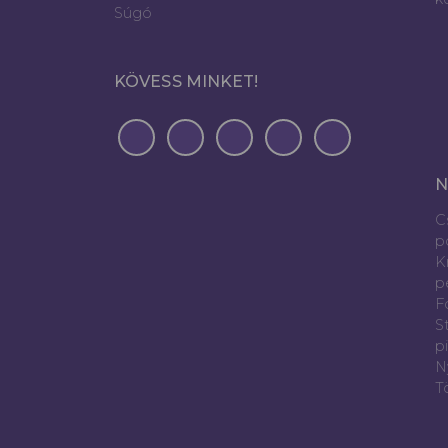
Súgó
KÖVESS MINKET!
N
C
p
K
p
Fó
S
p
N
T