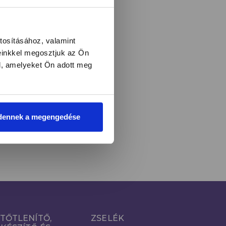
l és újdonságokról!
tosításához, valamint
einkkel megosztjuk az Ön
l, amelyeket Ön adott meg
LIRATKOZOM
i
dennek a megengedése
TŐTLENÍTŐ,
ZSELÉK