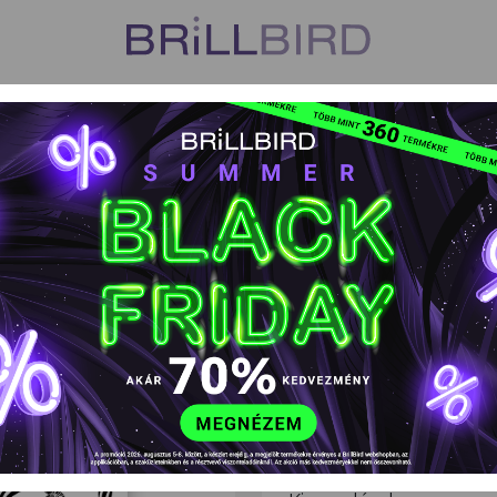
US
VISZONTELADÓK
TANFOLYAMOK
HŰSÉGPROGR
k
Vizes körömmatrica - Silver Zebra
Vizes körömmatr
EAN kód: 5999077689