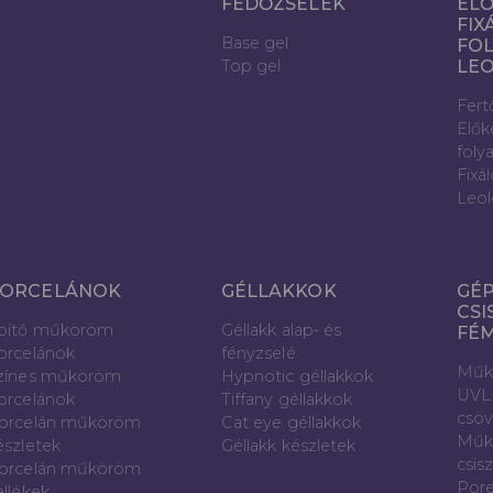
FEDŐZSELÉK
ELŐ
FIX
Base gel
FOL
Top gel
LE
Fert
Elők
foly
Fixá
Leol
ORCELÁNOK
GÉLLAKKOK
GÉP
CSI
pítő műköröm
Géllakk alap- és
FÉ
orcelánok
fényzselé
Műk
zínes műköröm
Hypnotic géllakkok
UVL
orcelánok
Tiffany géllakkok
csö
orcelán műköröm
Cat eye géllakkok
Műk
észletek
Géllakk készletek
csis
orcelán műköröm
Pore
ellékek