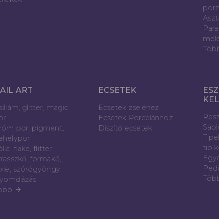
porz
Aszt
Para
mele
Töb
AIL ART
ECSETEK
ESZ
KE
sillám, glitter, magic
Ecsetek zseléhez
Resz
or
Ecsetek Porcelánhoz
Sab
róm por, pigment,
Díszítő ecsetek
Tipe
ehelypor
tip 
lia, flake, flitter
Egyé
trasszkő, formakő,
Pedi
ixie, szórógyöngy
Töb
yomdázás
öbb
arrow_forward