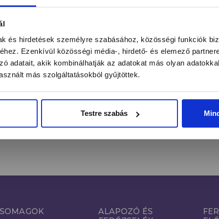
ntás alatt a legújabb körmös hírekről, kedvezményekrő
ál
mak és hirdetések személyre szabásához, közösségi funkciók biz
hez. Ezenkívül közösségi média-, hirdető- és elemező partner
zó adatait, akik kombinálhatják az adatokat más olyan adatokka
FE
Email cím*
sznált más szolgáltatásokból gyűjtöttek.
Kijelentem, hogy a hozzájárulásomat önkéntesen, az
Adatkezelés
Tájékoztató
szerinti megfelelő tájékoztatás birtokában teszem
Testre szabás
Min
meg.
SOMAGOK
ALAPOZÓ ÉS
FER