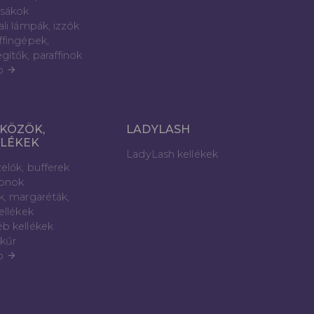
sákok
ali lámpák, izzók
ffingépek,
gítők, paraffinok
b
arrow_forward
KÖZÖK,
LADYLASH
LLÉKEK
LadyLash kellékek
elők, bufferek
lonok
k, margaréták,
kellékek
b kellékek
kűr
b
arrow_forward