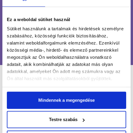
INGYENES SZÁLLÍTÁS
24 990 FT FELETT
Ez a weboldal sütiket használ
ÜGYFÉLSZOLGÁLAT
Sütiket használunk a tartalmak és hirdetések személyre
7-15H TELEFONON, EMAILBEN
szabásához, közösségi funkciók biztosításához,
valamint weboldalforgalmunk elemzéséhez. Ezenkívül
100% BIZTONSÁGOS
közösségi média-, hirdető- és elemező partnereinkkel
ONLINE VÁSÁRLÁS
megosztjuk az Ön weboldalhasználatra vonatkozó
adatait, akik kombinálhatják az adatokat más olyan
adatokkal, amelyeket Ön adott meg számukra vagy az
LÉGY NAPRAKÉSZ
Ön által használt más szolgáltatásokból gyűjtöttek.
Mindennek a megengedése
Értesülj egy pillantás alatt a legújabb körmös
hírekről, kedvezményekről és újdonságokról!
Testre szabás
Név*