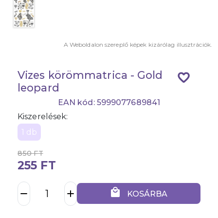
A Weboldalon szereplő képek kizárólag illusztrációk.
Vizes körömmatrica - Gold
favorite_border
leopard
EAN kód: 5999077689841
Kiszerelések:
1 db
850 FT
255 FT
local_mall
remove
add
KOSÁRBA