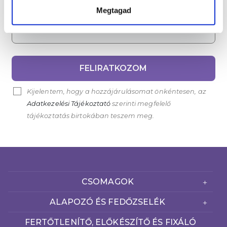
Megtagad
Email cím*
FELIRATKOZOM
Kijelentem, hogy a hozzájárulásomat önkéntesen, az
Adatkezelési Tájékoztató
szerinti megfelelő
tájékoztatás birtokában teszem meg.
CSOMAGOK
ALAPOZÓ ÉS FEDŐZSELÉK
FERTŐTLENÍTŐ, ELŐKÉSZÍTŐ ÉS FIXÁLÓ