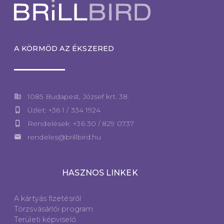
A KÖRMÖD AZ ÉKSZERED
corporate_fare
1085 Budapest, József krt. 38.
phone_iphone
Üzlet: +36 1 / 334 1924
phone_iphone
Rendelések: +36 30 / 829 0737
email
rendeles@brillbird.hu
HASZNOS LINKEK
A kártyás fizetésről
Törzsvásárlói program
Területi képviselő