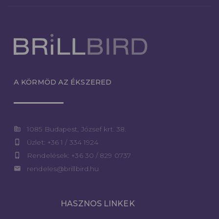
A KÖRMÖD AZ ÉKSZERED
corporate_fare
1085 Budapest, József krt. 38.
phone_iphone
Üzlet: +36 1 / 334 1924
phone_iphone
Rendelések: +36 30 / 829 0737
email
rendeles@brillbird.hu
HASZNOS LINKEK