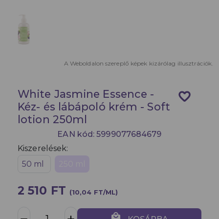
A Weboldalon szereplő képek kizárólag illusztrációk.
White Jasmine Essence -
favorite_border
Kéz- és lábápoló krém - Soft
lotion 250ml
EAN kód: 5999077684679
Kiszerelések:
50 ml
250 ml
2 510 FT
(10,04 FT/ML)
local_mall
remove
add