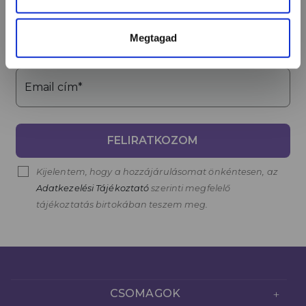
Név*
Megtagad
Email cím*
FELIRATKOZOM
Kijelentem, hogy a hozzájárulásomat önkéntesen, az
Adatkezelési Tájékoztató
szerinti megfelelő
tájékoztatás birtokában teszem meg.
CSOMAGOK