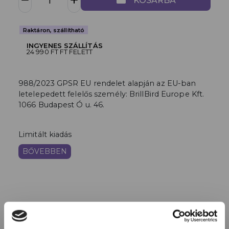
KOSÁRBA
Raktáron, szállítható
INGYENES SZÁLLÍTÁS
24 990 FT FT FELETT
988/2023 GPSR EU rendelet alapján az EU-ban
letelepedett felelős személy: BrillBird Europe Kft.
1066 Budapest Ó u. 46.
Limitált kiadás
BŐVEBBEN
HASONLÓ TERMÉKEK