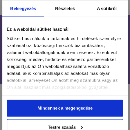
Beleegyezés
Részletek
A sütikről
INGYENES SZÁLLÍTÁS
Ez a weboldal sütiket használ
24 990 FT FELETT
Sütiket használunk a tartalmak és hirdetések személyre
szabásához, közösségi funkciók biztosításához,
ÜGYFÉLSZOLGÁLAT
valamint weboldalforgalmunk elemzéséhez. Ezenkívül
7-15H TELEFONON, EMAILBEN
közösségi média-, hirdető- és elemező partnereinkkel
100% BIZTONSÁGOS
megosztjuk az Ön weboldalhasználatra vonatkozó
ONLINE VÁSÁRLÁS
adatait, akik kombinálhatják az adatokat más olyan
adatokkal, amelyeket Ön adott meg számukra vagy az
Ön által használt más szolgáltatásokból gyűjtöttek.
LÉGY NAPRAKÉSZ
Mindennek a megengedése
Értesülj egy pillantás alatt a legújabb körmös
Testre szabás
hírekről, kedvezményekről és újdonságokról!