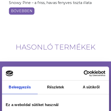
Snowy Pine – a friss, havas fenyves tiszta illata
BŐVEBBEN
HASONLÓ TERMÉKEK
INGYENES SZÁLLÍTÁS
24 990 FT FELETT
Beleegyezés
Részletek
A sütikről
ÜGYFÉLSZOLGÁLAT
7-15H TELEFONON, EMAILBEN
100% BIZTONSÁGOS
Ez a weboldal sütiket használ
ONLINE VÁSÁRLÁS