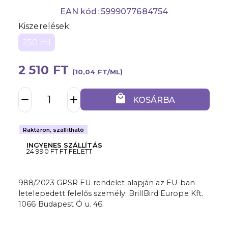
EAN kód: 5999077684754
Kiszerelések:
250 ml
2 510 FT
(10,04 FT/ML)
local_mall
remove
add
KOSÁRBA
Raktáron, szállítható
INGYENES SZÁLLÍTÁS
24 990 FT FT FELETT
988/2023 GPSR EU rendelet alapján az EU-ban
letelepedett felelős személy: BrillBird Europe Kft.
1066 Budapest Ó u. 46.