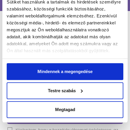
Sütiket használunk a tartalmak és hirdetések személyre
szabásához, közösségi funkciók biztosításához,
valamint weboldalforgalmunk elemzéséhez. Ezenkívül
közösségi média-, hirdető- és elemező partnereinkkel
LÉGY NAPRAKÉSZ
megosztjuk az Ön weboldalhasználatra vonatkozó
adatait, akik kombinálhatják az adatokat más olyan
adatokkal, amelyeket Ön adott meg számukra vagy az
Értesülj egy pillantás alatt a legújabb körmös
Ön által használt más szolgáltatásokból gyűjtöttek.
hírekről, kedvezményekről és újdonságokról!
Név*
Mindennek a megengedése
Testre szabás
Email cím*
Megtagad
FELIRATKOZOM
Kijelentem, hogy a hozzájárulásomat önkéntesen, az