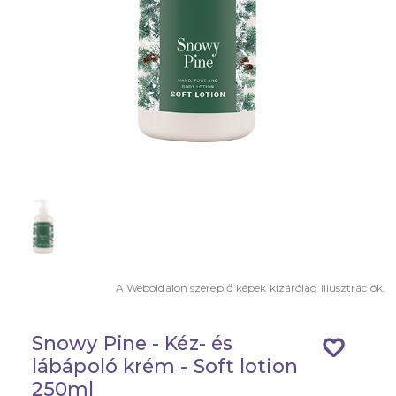
A Weboldalon szereplő képek kizárólag illusztrációk.
Snowy Pine - Kéz- és
favorite_border
lábápoló krém - Soft lotion
250ml