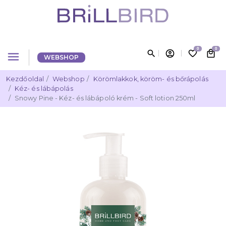
0
0
search
account_circle
favorite_border
local_mall
menu
WEBSHOP
Kezdőoldal
Webshop
Körömlakkok, köröm- és bőrápolás
Kéz- és lábápolás
Snowy Pine - Kéz- és lábápoló krém - Soft lotion 250ml