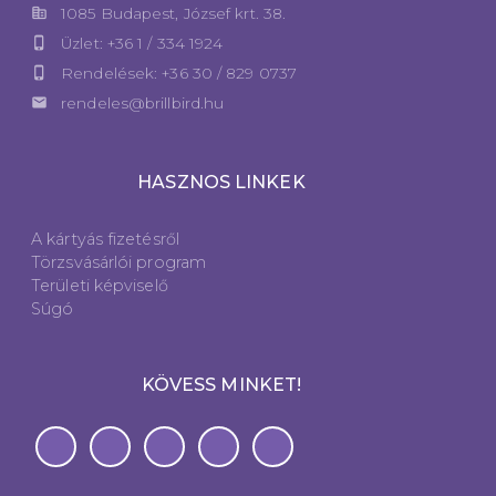
corporate_fare
1085 Budapest, József krt. 38.
phone_iphone
Üzlet: +36 1 / 334 1924
phone_iphone
Rendelések: +36 30 / 829 0737
email
rendeles@brillbird.hu
HASZNOS LINKEK
A kártyás fizetésről
Törzsvásárlói program
Területi képviselő
Súgó
KÖVESS MINKET!