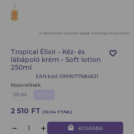
A Weboldalon szereplő képek kizárólag illusztrációk.
Tropical Élixir - Kéz- és
favorite_border
lábápoló krém - Soft lotion
250ml
EAN kód: 5999077684631
Kiszerelések:
50 ml
250 ml
2 510 FT
(10,04 FT/ML)
local_mall
remove
add
KOSÁRBA