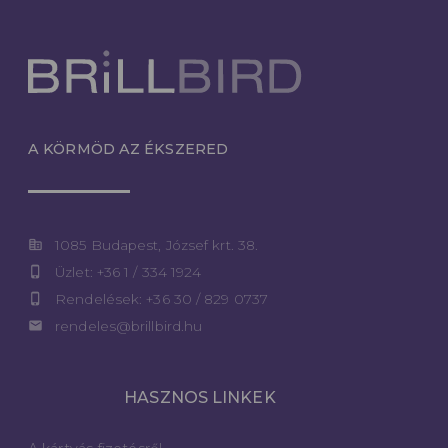
A KÖRMÖD AZ ÉKSZERED
corporate_fare
1085 Budapest, József krt. 38.
phone_iphone
Üzlet: +36 1 / 334 1924
phone_iphone
Rendelések: +36 30 / 829 0737
email
rendeles@brillbird.hu
HASZNOS LINKEK