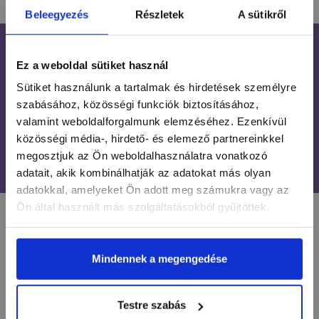
Beleegyezés
Részletek
A sütikről
INGYENES SZÁLLÍTÁS
Ez a weboldal sütiket használ
24 990 FT FELETT
Sütiket használunk a tartalmak és hirdetések személyre
ÜGYFÉLSZOLGÁLAT
szabásához, közösségi funkciók biztosításához,
7-15H TELEFONON, EMAILBEN
valamint weboldalforgalmunk elemzéséhez. Ezenkívül
közösségi média-, hirdető- és elemező partnereinkkel
100% BIZTONSÁGOS
megosztjuk az Ön weboldalhasználatra vonatkozó
ONLINE VÁSÁRLÁS
adatait, akik kombinálhatják az adatokat más olyan
adatokkal, amelyeket Ön adott meg számukra vagy az
Ön által használt más szolgáltatásokból gyűjtöttek.
LÉGY NAPRAKÉSZ
Mindennek a megengedése
Értesülj egy pillantás alatt a legújabb körmös
hírekről, kedvezményekről és újdonságokról!
Testre szabás