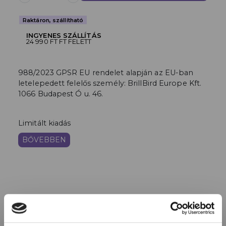
Raktáron, szállítható
INGYENES SZÁLLÍTÁS
24 990 FT FT FELETT
988/2023 GPSR EU rendelet alapján az EU-ban
letelepedett felelős személy: BrillBird Europe Kft.
1066 Budapest Ó u. 46.
Limitált kiadás
BŐVEBBEN
HASONLÓ TERMÉKEK