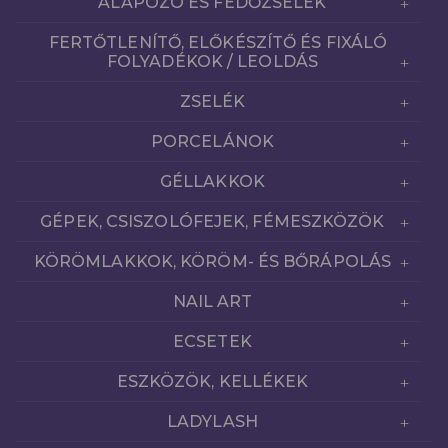
ALAPOZÓ ÉS FEDŐZSELÉK
FERTŐTLENÍTŐ, ELŐKÉSZÍTŐ ÉS FIXÁLÓ
FOLYADÉKOK / LEOLDÁS
ZSELÉK
PORCELÁNOK
GÉLLAKKOK
GÉPEK, CSISZOLÓFEJEK, FÉMESZKÖZÖK
KÖRÖMLAKKOK, KÖRÖM- ÉS BŐRÁPOLÁS
NAIL ART
ECSETEK
ESZKÖZÖK, KELLÉKEK
LADYLASH