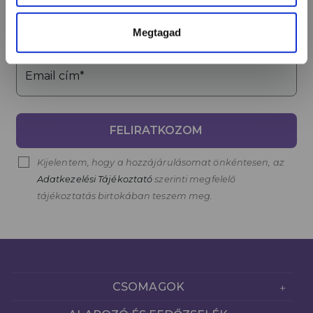
Név*
Megtagad
Email cím*
FELIRATKOZOM
Kijelentem, hogy a hozzájárulásomat önkéntesen, az
Adatkezelési Tájékoztató
szerinti megfelelő
tájékoztatás birtokában teszem meg.
CSOMAGOK