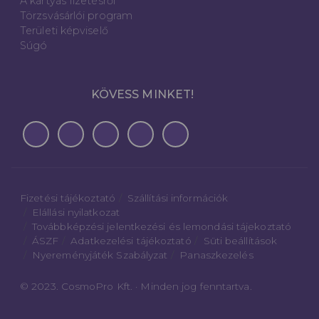
A kártyás fizetésről
Törzsvásárlói program
Területi képviselő
Súgó
KÖVESS MINKET!
Fizetési tájékoztató
Szállítási információk
Elállási nyilatkozat
Továbbképzési jelentkezési és lemondási tájekoztató
ÁSZF
Adatkezelési tájékoztató
Süti beállítások
Nyereményjáték Szabályzat
Panaszkezelés
© 2023. CosmoPro Kft. · Minden jog fenntartva.