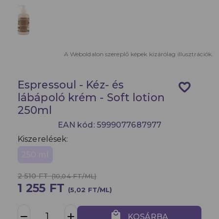
A Weboldalon szereplő képek kizárólag illusztrációk.
Espressoul - Kéz- és
favorite_border
lábápoló krém - Soft lotion
250ml
EAN kód: 5999077687977
Kiszerelések:
250 ml
2 510 FT
(10,04 FT/ML)
1 255 FT
(5,02 FT/ML)
local_mall
remove
add
KOSÁRBA