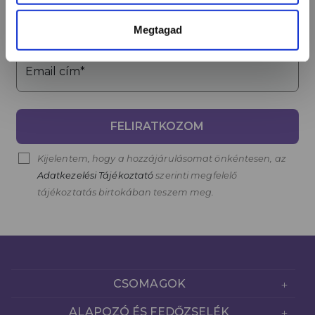
Név*
Megtagad
Email cím*
FELIRATKOZOM
Kijelentem, hogy a hozzájárulásomat önkéntesen, az
Adatkezelési Tájékoztató
szerinti megfelelő
tájékoztatás birtokában teszem meg.
CSOMAGOK
ALAPOZÓ ÉS FEDŐZSELÉK