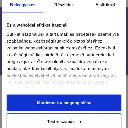
Beleegyezés
Részletek
A sütikről
INGYENES SZÁLLÍTÁS
Ez a weboldal sütiket használ
24 990 FT FELETT
Sütiket használunk a tartalmak és hirdetések személyre
ÜGYFÉLSZOLGÁLAT
szabásához, közösségi funkciók biztosításához,
7-15H TELEFONON, EMAILBEN
valamint weboldalforgalmunk elemzéséhez. Ezenkívül
közösségi média-, hirdető- és elemező partnereinkkel
100% BIZTONSÁGOS
megosztjuk az Ön weboldalhasználatra vonatkozó
ONLINE VÁSÁRLÁS
adatait, akik kombinálhatják az adatokat más olyan
adatokkal, amelyeket Ön adott meg számukra vagy az
Ön által használt más szolgáltatásokból gyűjtöttek.
LÉGY NAPRAKÉSZ
Mindennek a megengedése
Értesülj egy pillantás alatt a legújabb körmös
hírekről, kedvezményekről és újdonságokról!
Testre szabás