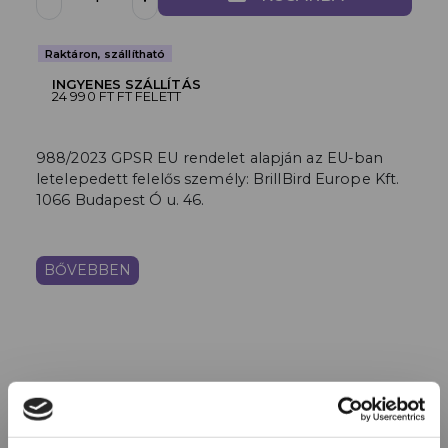
Raktáron, szállítható
INGYENES SZÁLLÍTÁS
24 990 FT FT FELETT
988/2023 GPSR EU rendelet alapján az EU-ban
letelepedett felelős személy: BrillBird Europe Kft.
1066 Budapest Ó u. 46.
BŐVEBBEN
HASONLÓ TERMÉKEK