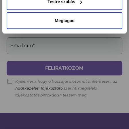
Értesülj egy pillantás alatt a legújabb körmös
Testre szabás
hírekről, kedvezményekről és újdonságokról!
Megtagad
Név*
Email cím*
FELIRATKOZOM
Kijelentem, hogy a hozzájárulásomat önkéntesen, az
Adatkezelési Tájékoztató
szerinti megfelelő
tájékoztatás birtokában teszem meg.