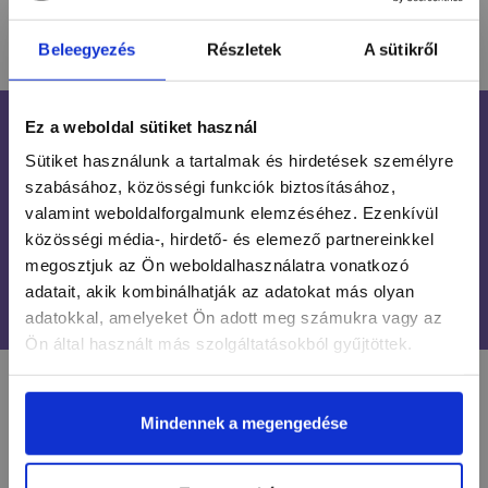
HASONLÓ TERMÉKEK
Beleegyezés
Részletek
A sütikről
Ez a weboldal sütiket használ
INGYENES SZÁLLÍTÁS
24 990 FT FELETT
Sütiket használunk a tartalmak és hirdetések személyre
szabásához, közösségi funkciók biztosításához,
ÜGYFÉLSZOLGÁLAT
valamint weboldalforgalmunk elemzéséhez. Ezenkívül
7-15H TELEFONON, EMAILBEN
közösségi média-, hirdető- és elemező partnereinkkel
megosztjuk az Ön weboldalhasználatra vonatkozó
100% BIZTONSÁGOS
adatait, akik kombinálhatják az adatokat más olyan
ONLINE VÁSÁRLÁS
adatokkal, amelyeket Ön adott meg számukra vagy az
Ön által használt más szolgáltatásokból gyűjtöttek.
LÉGY NAPRAKÉSZ
Mindennek a megengedése