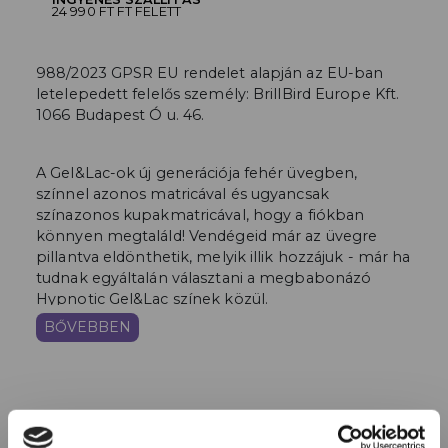
24 990 FT FT FELETT
988/2023 GPSR EU rendelet alapján az EU-ban
letelepedett felelős személy: BrillBird Europe Kft.
1066 Budapest Ó u. 46.
A Gel&Lac-ok új generációja fehér üvegben,
színnel azonos matricával és ugyancsak
színazonos kupakmatricával, hogy a fiókban
könnyen megtaláld! Vendégeid már az üvegre
pillantva eldönthetik, melyik illik hozzájuk - már ha
tudnak egyáltalán választani a megbabonázó
Hypnotic Gel&Lac színek közül.
BŐVEBBEN