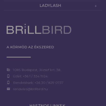
LADYLASH
A KÖRMÖD AZ ÉKSZERED
corporate_fare
1085 Budapest, József krt. 38.
phone_iphone
Üzlet: +36 1 / 334 1924
phone_iphone
Rendelések: +36 30 / 829 0737
email
rendeles@brillbird.hu
HASZNOS LINKEK