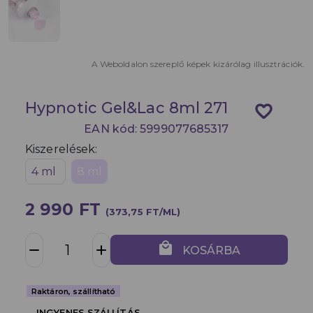
A Weboldalon szereplő képek kizárólag illusztrációk.
Hypnotic Gel&Lac 8ml 271
favorite_border
EAN kód: 5999077685317
Kiszerelések:
4 ml
8 ml
2 990 FT
(373,75 FT/ML)
local_mall
remove
add
KOSÁRBA
Raktáron, szállítható
INGYENES SZÁLLÍTÁS