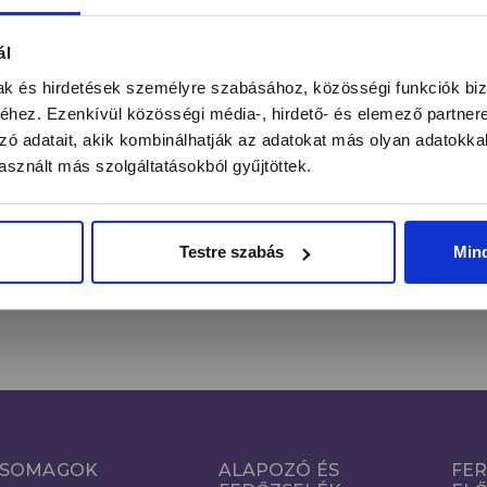
ntás alatt a legújabb körmös hírekről, kedvezményekrő
ál
mak és hirdetések személyre szabásához, közösségi funkciók biz
hez. Ezenkívül közösségi média-, hirdető- és elemező partner
zó adatait, akik kombinálhatják az adatokat más olyan adatokka
FE
Email cím*
sznált más szolgáltatásokból gyűjtöttek.
Kijelentem, hogy a hozzájárulásomat önkéntesen, az
Adatkezelés
Tájékoztató
szerinti megfelelő tájékoztatás birtokában teszem
Testre szabás
Min
meg.
SOMAGOK
ALAPOZÓ ÉS
FER