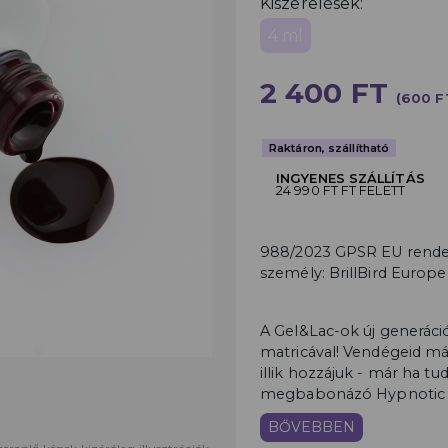
Kiszerelések:
4 ml
2 400 FT
(600 F
Raktáron, szállítható
INGYENES SZÁLLÍTÁS
24 990 FT FT FELETT
988/2023 GPSR EU rendele
személy: BrillBird Europe
A Gel&Lac-ok új generáci
matricával! Vendégeid már
illik hozzájuk - már ha tu
megbabonázó Hypnotic G
BŐVEBBEN