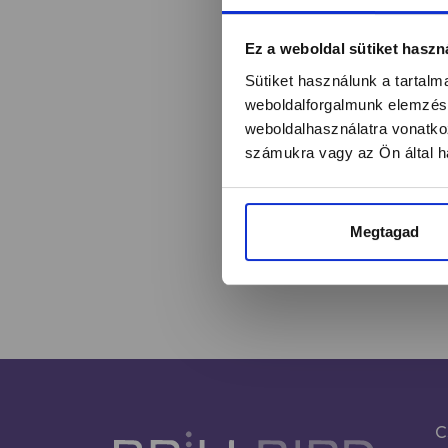
Értesülj egy pilla
Ez a weboldal sütiket haszn
Sütiket használunk a tartal
weboldalforgalmunk elemzésé
weboldalhasználatra vonatko
Név*
számukra vagy az Ön által ha
Megtagad
C