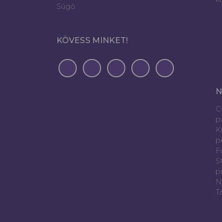
Súgó
KÖVESS MINKET!
N
C
p
K
p
Fó
S
p
N
T