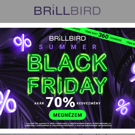
US
VISZONTELADÓK
TANFOLYAMOK
HŰSÉGPROGR
tic géllakkok
Color Hypnotic géllakkok
Hypnotic Gel&
Hypnotic Gel&
EAN kód: 5999077691