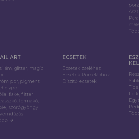
porz
Aszt
Para
mele
Töb
AIL ART
ECSETEK
ESZ
KE
sillám, glitter, magic
Ecsetek zseléhez
Resz
or
Ecsetek Porcelánhoz
Sab
róm por, pigment,
Díszítő ecsetek
Tipe
ehelypor
tip 
lia, flake, flitter
Egyé
trasszkő, formakő,
Pedi
ixie, szórógyöngy
Töb
yomdázás
öbb
arrow_forward