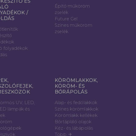
KÉSZÍTŐ ÉS
Építő műköröm
ÁLÓ
YADÉKOK /
zselék
OLDÁS
Future Gel
Színes műköröm
őtlenítők
zselék
észítő
adékok
ló folyadékok
dás
EK,
KÖRÖMLAKKOK,
SZOLÓFEJEK,
KÖRÖM- ÉS
MESZKÖZÖK
BŐRÁPOLÁS
örmös UV, LED,
Alap- és fedőlakkok
ED lámpák és
Színes körömlakkok
vek
Körömlakk kellékek
öröm
Bőrtápláló olajok
zológépek
Kéz- és lábápolás
lszívók,
Több
arrow_forward