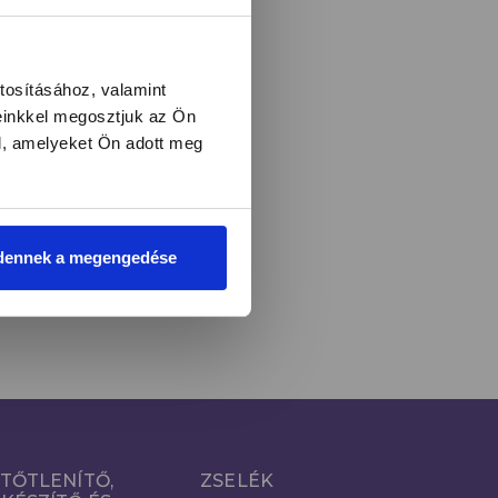
l és újdonságokról!
tosításához, valamint
einkkel megosztjuk az Ön
l, amelyeket Ön adott meg
LIRATKOZOM
i
dennek a megengedése
TŐTLENÍTŐ,
ZSELÉK