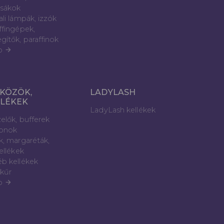
sákok
ali lámpák, izzók
ffingépek,
gítők, paraffinok
b
arrow_forward
KÖZÖK,
LADYLASH
LLÉKEK
LadyLash kellékek
elők, bufferek
lonok
k, margaréták,
kellékek
b kellékek
kűr
b
arrow_forward