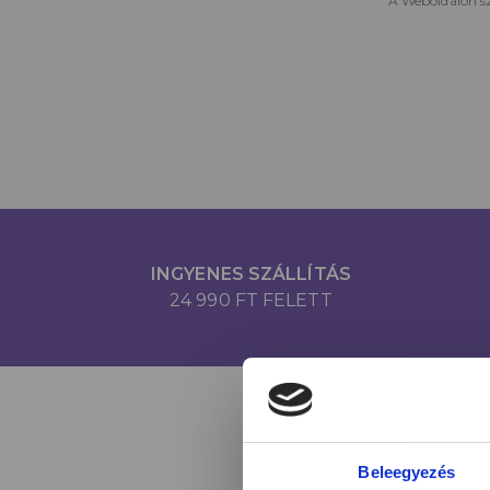
A Weboldalon sz
INGYENES SZÁLLÍTÁS
24 990 FT FELETT
Beleegyezés