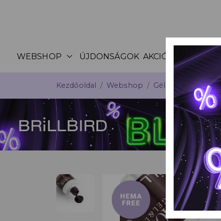
expand_more
WEBSHOP
ÚJDONSÁGOK
AKCIÓK
KATALÓG
Kezdőoldal
Webshop
Géllakkok
Hypno