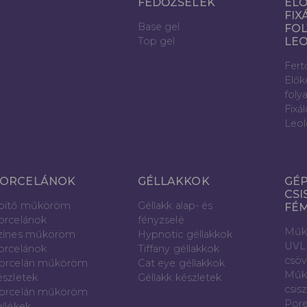
FEDŐZSELÉK
ELŐ
FIX
Base gel
FOL
Top gel
LE
Fert
Elők
foly
Fixá
Leol
ORCELÁNOK
GÉLLAKKOK
GÉP
CSI
pítő műköröm
Géllakk alap- és
FÉ
orcelánok
fényzselé
Műk
zínes műköröm
Hypnotic géllakkok
UVL
orcelánok
Tiffany géllakkok
csö
orcelán műköröm
Cat eye géllakkok
Műk
észletek
Géllakk készletek
csis
orcelán műköröm
Pore
ellékek