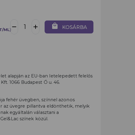
local_mall
remove
add
KOSÁRBA
T/ML)
t alapján az EU-ban letelepedett felelős
 Kft. 1066 Budapest Ó u. 46.
ója fehér üvegben, színnel azonos
 az üvegre pillantva eldönthetik, melyik
dnak egyáltalán választani a
el&Lac színek közül.