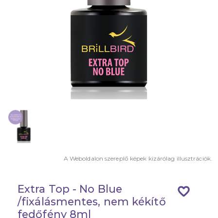
A Weboldalon szereplő képek kizárólag illusztrációk.
Extra Top - No Blue
favorite_border
/fixálásmentes, nem kékítő
fedőfény 8ml