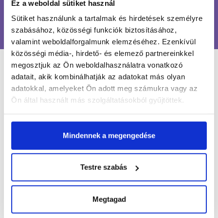
Ez a weboldal sütiket használ
100% BIZTONSÁGOS
Sütiket használunk a tartalmak és hirdetések személyre
ONLINE VÁSÁRLÁS
szabásához, közösségi funkciók biztosításához,
valamint weboldalforgalmunk elemzéséhez. Ezenkívül
közösségi média-, hirdető- és elemező partnereinkkel
megosztjuk az Ön weboldalhasználatra vonatkozó
LÉGY NAPRAKÉSZ
adatait, akik kombinálhatják az adatokat más olyan
adatokkal, amelyeket Ön adott meg számukra vagy az
Ön által használt más szolgáltatásokból gyűjtöttek.
Értesülj egy pillantás alatt a legújabb körmös
hírekről, kedvezményekről és újdonságokról!
Mindennek a megengedése
Név*
Testre szabás
Email cím*
Megtagad