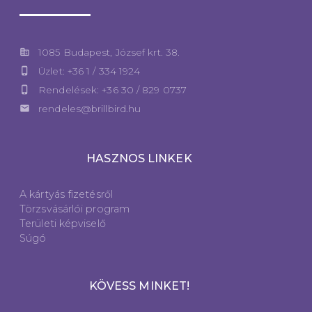
corporate_fare
1085 Budapest, József krt. 38.
phone_iphone
Üzlet: +36 1 / 334 1924
phone_iphone
Rendelések: +36 30 / 829 0737
email
rendeles@brillbird.hu
HASZNOS LINKEK
A kártyás fizetésről
Törzsvásárlói program
Területi képviselő
Súgó
KÖVESS MINKET!