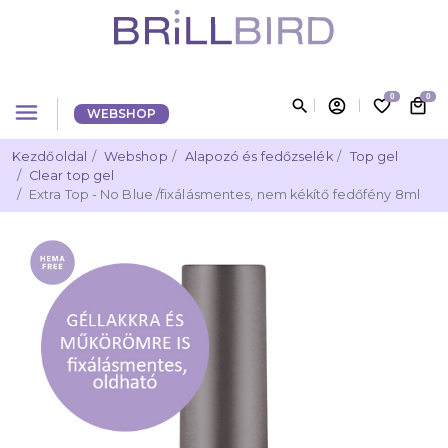
0
0
search
account_circle
favorite_border
local_mall
menu
WEBSHOP
Kezdőoldal
Webshop
Alapozó és fedőzselék
Top gel
Clear top gel
Extra Top - No Blue /fixálásmentes, nem kékítő fedőfény 8ml