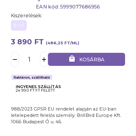
EAN kód: 5999077686956
Kiszerelések:
8 ml
3 890 FT
(486,25 FT/ML)
local_mall
remove
add
KOSÁRBA
Raktáron, szállítható
INGYENES SZÁLLÍTÁS
24 990 FT FT FELETT
988/2023 GPSR EU rendelet alapján az EU-ban
letelepedett felelős személy: BrillBird Europe Kft.
1066 Budapest Ó u. 46.