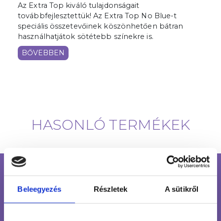
Az Extra Top kiváló tulajdonságait
továbbfejlesztettük! Az Extra Top No Blue-t
speciális összetevőinek köszönhetően bátran
használhatjátok sötétebb színekre is.
BŐVEBBEN
HASONLÓ TERMÉKEK
INGYENES SZÁLLÍTÁS
24 990 FT FELETT
Beleegyezés
Részletek
A sütikről
ÜGYFÉLSZOLGÁLAT
7-15H TELEFONON, EMAILBEN