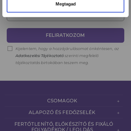
Megtagad
Email cím*
FELIRATKOZOM
Kijelentem, hogy a hozzájárulásomat önkéntesen, az
Adatkezelési Tájékoztató
szerinti megfelelő
tájékoztatás birtokában teszem meg.
CSOMAGOK
ALAPOZÓ ÉS FEDŐZSELÉK
FERTŐTLENÍTŐ, ELŐKÉSZÍTŐ ÉS FIXÁLÓ
FOLYADÉKOK / LEOLDÁS