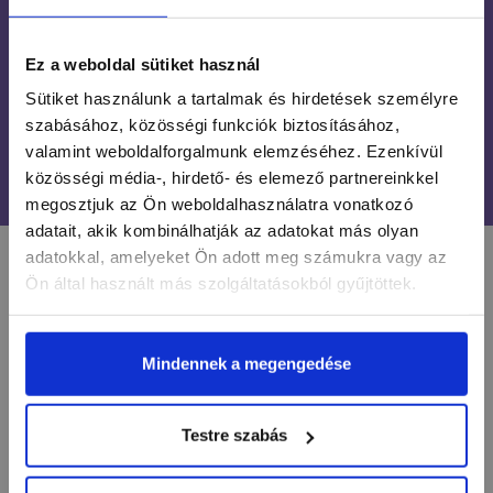
INGYENES SZÁLLÍTÁS
24 990 FT FELETT
Ez a weboldal sütiket használ
ÜGYFÉLSZOLGÁLAT
Sütiket használunk a tartalmak és hirdetések személyre
7-15H TELEFONON, EMAILBEN
szabásához, közösségi funkciók biztosításához,
valamint weboldalforgalmunk elemzéséhez. Ezenkívül
100% BIZTONSÁGOS
ONLINE VÁSÁRLÁS
közösségi média-, hirdető- és elemező partnereinkkel
megosztjuk az Ön weboldalhasználatra vonatkozó
adatait, akik kombinálhatják az adatokat más olyan
adatokkal, amelyeket Ön adott meg számukra vagy az
LÉGY NAPRAKÉSZ
Ön által használt más szolgáltatásokból gyűjtöttek.
Mindennek a megengedése
Értesülj egy pillantás alatt a legújabb körmös
hírekről, kedvezményekről és újdonságokról!
Testre szabás
Név*