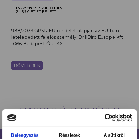
INGYENES SZÁLLÍTÁS
24 990 FT FT FELETT
988/2023 GPSR EU rendelet alapján az EU-ban
letelepedett felelős személy: BrillBird Europe Kft.
1066 Budapest Ó u. 46.
BŐVEBBEN
HASONLÓ TERMÉKEK
Beleegyezés
Részletek
A sütikről