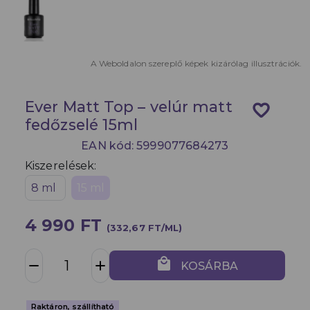
A Weboldalon szereplő képek kizárólag illusztrációk.
Ever Matt Top – velúr matt
favorite_border
fedőzselé 15ml
EAN kód: 5999077684273
Kiszerelések:
8 ml
15 ml
4 990 FT
(332,67 FT/ML)
local_mall
remove
add
KOSÁRBA
Raktáron, szállítható