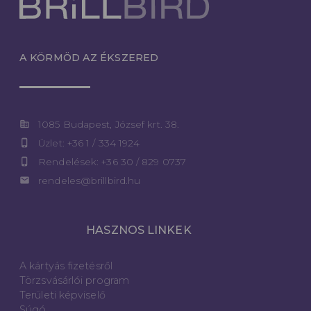
A KÖRMÖD AZ ÉKSZERED
corporate_fare
1085 Budapest, József krt. 38.
phone_iphone
Üzlet: +36 1 / 334 1924
phone_iphone
Rendelések: +36 30 / 829 0737
email
rendeles@brillbird.hu
HASZNOS LINKEK
A kártyás fizetésről
Törzsvásárlói program
Területi képviselő
Súgó