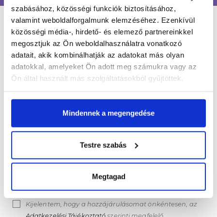
szabásához, közösségi funkciók biztosításához,
valamint weboldalforgalmunk elemzéséhez. Ezenkívül
LÉGY NAPRAKÉSZ
közösségi média-, hirdető- és elemező partnereinkkel
megosztjuk az Ön weboldalhasználatra vonatkozó
adatait, akik kombinálhatják az adatokat más olyan
adatokkal, amelyeket Ön adott meg számukra vagy az
Értesülj egy pillantás alatt a legújabb körmös
hírekről, kedvezményekről és újdonságokról!
Ön által használt más szolgáltatásokból gyűjtöttek.
Név*
Mindennek a megengedése
Email cím*
Testre szabás
Megtagad
FELIRATKOZOM
Kijelentem, hogy a hozzájárulásomat önkéntesen, az
Adatkezelési Tájékoztató
szerinti megfelelő