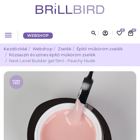
0
0
search
account_circle
favorite_border
local_mall
menu
WEBSHOP
Kezdőoldal
Webshop
Zselék
Építő műköröm zselék
Rózsaszín és színes építő műköröm zselék
Next Level Builder gel 15ml - Peachy Nude