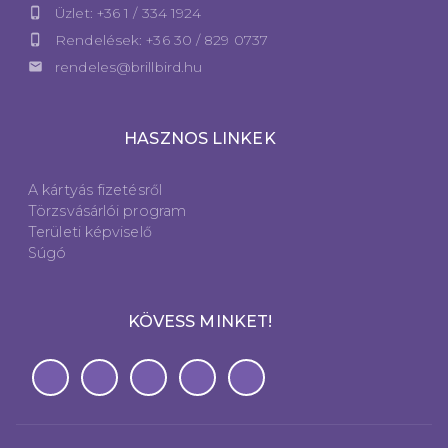
phone_iphone
Üzlet: +36 1 / 334 1924
phone_iphone
Rendelések: +36 30 / 829 0737
email
rendeles@brillbird.hu
HASZNOS LINKEK
A kártyás fizetésről
Törzsvásárlói program
Területi képviselő
Súgó
KÖVESS MINKET!