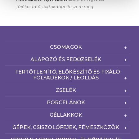
tájékoztatás birtokában teszem meg.
CSOMAGOK
ALAPOZÓ ÉS FEDŐZSELÉK
FERTŐTLENÍTŐ, ELŐKÉSZÍTŐ ÉS FIXÁLÓ
FOLYADÉKOK / LEOLDÁS
ZSELÉK
PORCELÁNOK
GÉLLAKKOK
GÉPEK, CSISZOLÓFEJEK, FÉMESZKÖZÖK