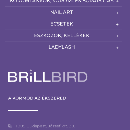
KÖRÖMLAKKOK, KÖRÖM- ÉS BŐRÁPOLÁS
NAIL ART
ECSETEK
ESZKÖZÖK, KELLÉKEK
LADYLASH
A KÖRMÖD AZ ÉKSZERED
corporate_fare
1085 Budapest, József krt. 38.