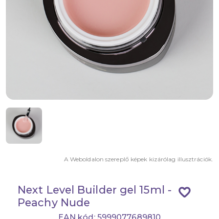
A Weboldalon szereplő képek kizárólag illusztrációk.
Next Level Builder gel 15ml -
favorite_border
Peachy Nude
EAN kód: 5999077689810