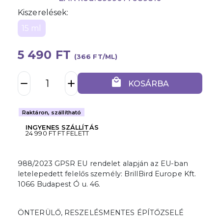
Kiszerelések:
15 ml
5 490 FT
(366 FT/ML)
local_mall
remove
add
KOSÁRBA
Raktáron, szállítható
INGYENES SZÁLLÍTÁS
24 990 FT FT FELETT
988/2023 GPSR EU rendelet alapján az EU-ban
letelepedett felelős személy: BrillBird Europe Kft.
1066 Budapest Ó u. 46.
ÖNTERÜLŐ, RESZELÉSMENTES ÉPÍTŐZSELÉ