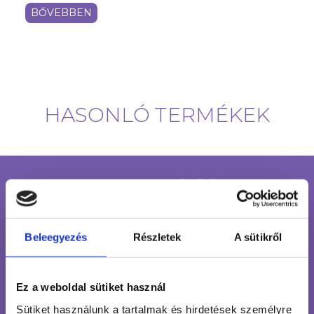
BŐVEBBEN
HASONLÓ TERMÉKEK
INGYENES SZÁLLÍTÁS
24 990 FT FELETT
ÜGYFÉLSZOLGÁLAT
Beleegyezés
Részletek
A sütikről
7-15H TELEFONON, EMAILBEN
100% BIZTONSÁGOS
Ez a weboldal sütiket használ
ONLINE VÁSÁRLÁS
Sütiket használunk a tartalmak és hirdetések személyre