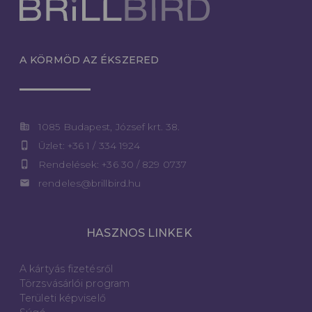
A KÖRMÖD AZ ÉKSZERED
corporate_fare
1085 Budapest, József krt. 38.
phone_iphone
Üzlet: +36 1 / 334 1924
phone_iphone
Rendelések: +36 30 / 829 0737
email
rendeles@brillbird.hu
HASZNOS LINKEK
A kártyás fizetésről
Törzsvásárlói program
Területi képviselő