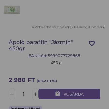
A Weboldalon szereplő képek kizárólag illusztrációk.
Ápoló paraffin "Jázmin"
favorite_border
450gr
EAN kód: 5999077729868
450 g
2 980 FT
(6,62 FT/G)
local_mall
remove
add
KOSÁRBA
Raktáron, szállítható