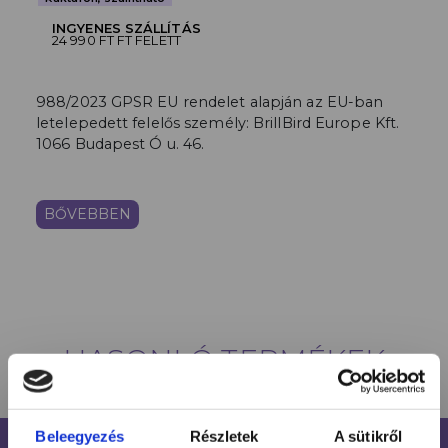
INGYENES SZÁLLÍTÁS
24 990 FT FT FELETT
988/2023 GPSR EU rendelet alapján az EU-ban
letelepedett felelős személy: BrillBird Europe Kft.
1066 Budapest Ó u. 46.
BŐVEBBEN
HASONLÓ TERMÉKEK
Beleegyezés
Részletek
A sütikről