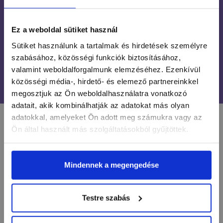
INGYENES SZÁLLÍTÁS
24 990 FT FELETT
Ez a weboldal sütiket használ
ÜGYFÉLSZOLGÁLAT
Sütiket használunk a tartalmak és hirdetések személyre
7-15H TELEFONON, EMAILBEN
szabásához, közösségi funkciók biztosításához,
valamint weboldalforgalmunk elemzéséhez. Ezenkívül
100% BIZTONSÁGOS
közösségi média-, hirdető- és elemező partnereinkkel
ONLINE VÁSÁRLÁS
megosztjuk az Ön weboldalhasználatra vonatkozó
adatait, akik kombinálhatják az adatokat más olyan
adatokkal, amelyeket Ön adott meg számukra vagy az
LÉGY NAPRAKÉSZ
Ön által használt más szolgáltatásokból gyűjtöttek.
Mindennek a megengedése
Értesülj egy pillantás alatt a legújabb körmös
hírekről, kedvezményekről és újdonságokról!
Testre szabás
Név*