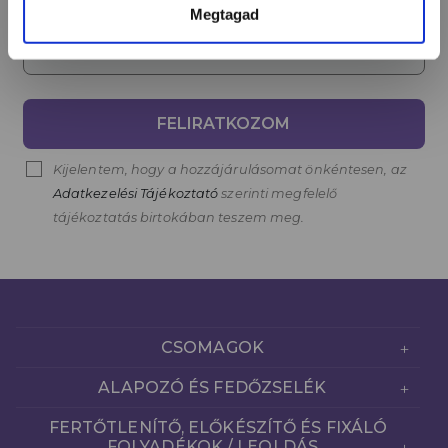
Megtagad
Email cím*
FELIRATKOZOM
Kijelentem, hogy a hozzájárulásomat önkéntesen, az
Adatkezelési Tájékoztató
szerinti megfelelő
tájékoztatás birtokában teszem meg.
CSOMAGOK
ALAPOZÓ ÉS FEDŐZSELÉK
FERTŐTLENÍTŐ, ELŐKÉSZÍTŐ ÉS FIXÁLÓ
FOLYADÉKOK / LEOLDÁS