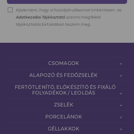
Kijelentem, hogy a hozzájárulásomat önkéntesen, az
Adatkezelési Tájékoztató
szerinti megfelelő
tájékoztatás birtokában teszem meg.
CSOMAGOK
ALAPOZÓ ÉS FEDŐZSELÉK
FERTŐTLENÍTŐ, ELŐKÉSZÍTŐ ÉS FIXÁLÓ
FOLYADÉKOK / LEOLDÁS
ZSELÉK
PORCELÁNOK
GÉLLAKKOK