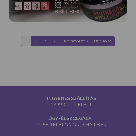
1
2
3
4
Következő >
Utolsó >>
INGYENES SZÁLLÍTÁS
24 990 FT FELETT
ÜGYFÉLSZOLGÁLAT
7-15H TELEFONON, EMAILBEN