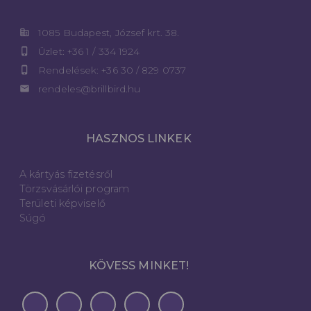
corporate_fare
1085 Budapest, József krt. 38.
phone_iphone
Üzlet: +36 1 / 334 1924
phone_iphone
Rendelések: +36 30 / 829 0737
email
rendeles@brillbird.hu
HASZNOS LINKEK
A kártyás fizetésről
Törzsvásárlói program
Területi képviselő
Súgó
KÖVESS MINKET!