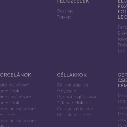
FEDŐZSELÉK
ELŐ
FIX
Base gel
FOL
Top gel
LE
Fert
Elők
foly
Fixá
Leol
ORCELÁNOK
GÉLLAKKOK
GÉP
CSI
pítő műköröm
Géllakk alap- és
FÉ
orcelánok
fényzselé
Műk
zínes műköröm
Hypnotic géllakkok
UVL
orcelánok
Tiffany géllakkok
csö
orcelán műköröm
Cat eye géllakkok
Műk
észletek
Géllakk készletek
csis
orcelán műköröm
Pore
ellékek