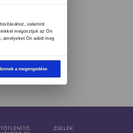
l és újdonságokról!
tosításához, valamint
einkkel megosztjuk az Ön
l, amelyeket Ön adott meg
LIRATKOZOM
i
dennek a megengedése
TŐTLENÍTŐ,
ZSELÉK