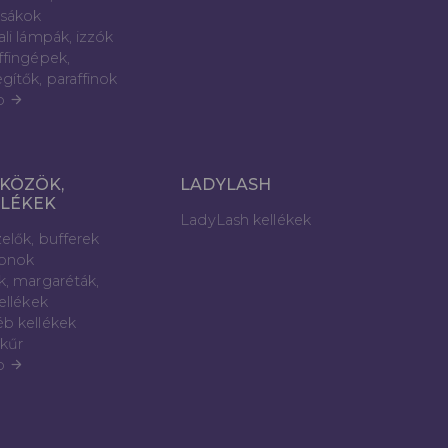
sákok
ali lámpák, izzók
ffingépek,
gítők, paraffinok
b
arrow_forward
KÖZÖK,
LADYLASH
LLÉKEK
LadyLash kellékek
elők, bufferek
lonok
k, margaréták,
kellékek
b kellékek
kűr
b
arrow_forward