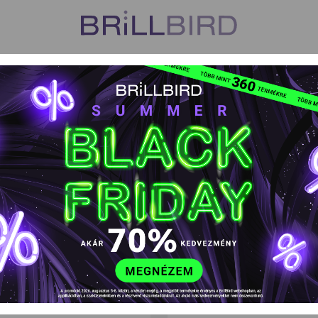
US
VISZONTELADÓK
TANFOLYAMOK
HŰSÉGPROGR
jek, fémeszközök
Műkörmös UV, LED, UVLED lámpák és c
BRILL LED CS
EAN kód: 5999077716