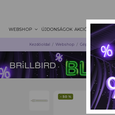
expand_more
WEBSHOP
ÚJDONSÁGOK
AKCIÓK
KATALÓG
Kezdőoldal
Webshop
Gépek, csiszolófe
- 50 %