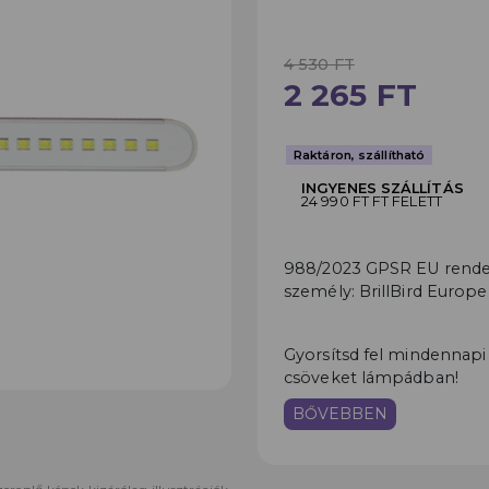
4 530 FT
2 265 FT
Raktáron, szállítható
INGYENES SZÁLLÍTÁS
24 990 FT FT FELETT
988/2023 GPSR EU rendele
személy: BrillBird Europe
Gyorsítsd fel mindennap
csöveket lámpádban!
BŐVEBBEN