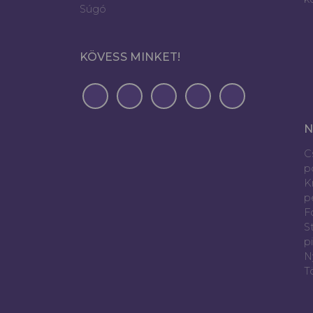
Súgó
KÖVESS MINKET!
N
C
p
K
p
Fó
S
p
N
T