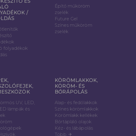
KÉSZÍTŐ ÉS
Építő műköröm
ÁLÓ
YADÉKOK /
zselék
OLDÁS
Future Gel
Színes műköröm
őtlenítők
zselék
észítő
adékok
ló folyadékok
dás
EK,
KÖRÖMLAKKOK,
SZOLÓFEJEK,
KÖRÖM- ÉS
MESZKÖZÖK
BŐRÁPOLÁS
örmös UV, LED,
Alap- és fedőlakkok
ED lámpák és
Színes körömlakkok
vek
Körömlakk kellékek
öröm
Bőrtápláló olajok
zológépek
Kéz- és lábápolás
lszívók,
Több
arrow_forward