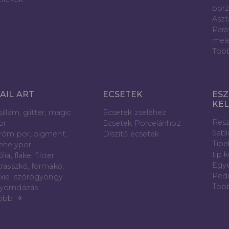
porz
Aszt
Para
mele
Töb
AIL ART
ECSETEK
ESZ
KE
sillám, glitter, magic
Ecsetek zseléhez
Resz
or
Ecsetek Porcelánhoz
Sab
róm por, pigment,
Díszítő ecsetek
Tipe
ehelypor
tip 
lia, flake, flitter
Egyé
trasszkő, formakő,
Pedi
ixie, szórógyöngy
Töb
yomdázás
öbb
arrow_forward