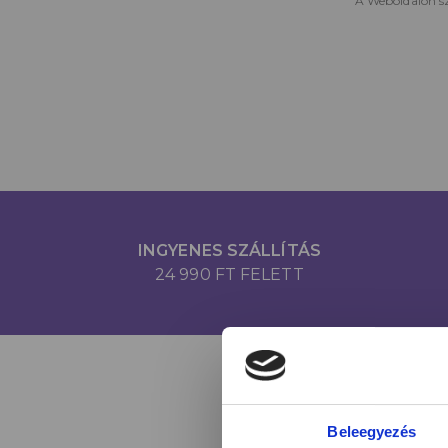
A Weboldalon sz
INGYENES SZÁLLÍTÁS
24 990 FT FELETT
Beleegyezés