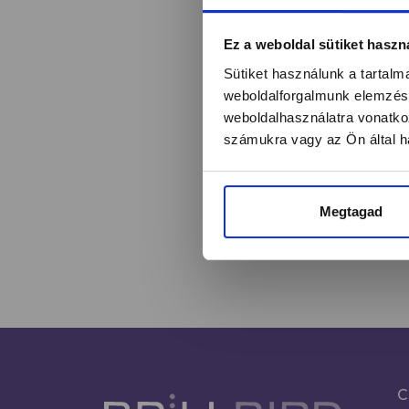
Értesülj egy pilla
Ez a weboldal sütiket haszn
Sütiket használunk a tartal
weboldalforgalmunk elemzésé
weboldalhasználatra vonatko
Név*
számukra vagy az Ön által ha
Megtagad
C