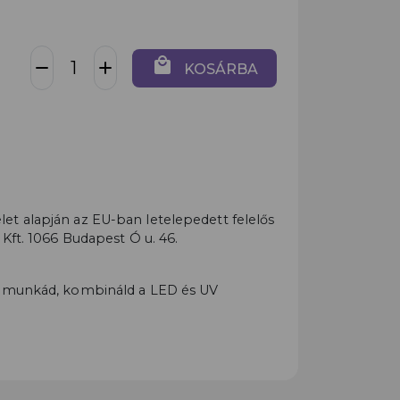
local_mall
remove
add
KOSÁRBA
t alapján az EU-ban letelepedett felelős
 Kft. 1066 Budapest Ó u. 46.
i munkád, kombináld a LED és UV