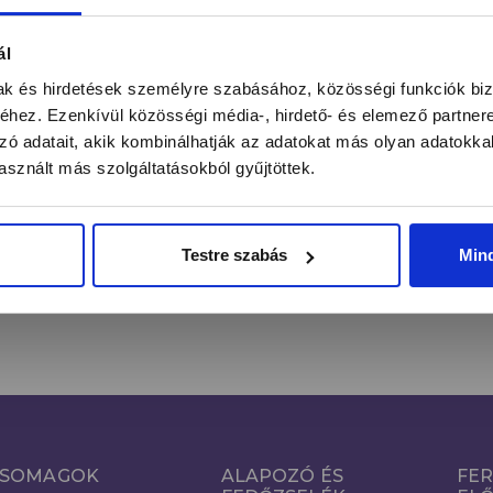
ntás alatt a legújabb körmös hírekről, kedvezményekrő
ál
mak és hirdetések személyre szabásához, közösségi funkciók biz
hez. Ezenkívül közösségi média-, hirdető- és elemező partner
zó adatait, akik kombinálhatják az adatokat más olyan adatokka
FE
Email cím*
sznált más szolgáltatásokból gyűjtöttek.
Kijelentem, hogy a hozzájárulásomat önkéntesen, az
Adatkezelés
Tájékoztató
szerinti megfelelő tájékoztatás birtokában teszem
Testre szabás
Min
meg.
SOMAGOK
ALAPOZÓ ÉS
FER