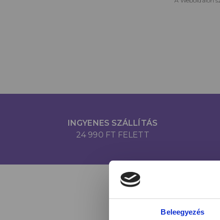
A Weboldalon sz
INGYENES SZÁLLÍTÁS
24 990 FT FELETT
Beleegyezés