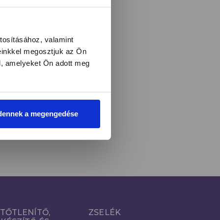
l és újdonságokról!
tosításához, valamint
einkkel megosztjuk az Ön
l, amelyeket Ön adott meg
LIRATKOZOM
i
dennek a megengedése
TŐTLENÍTŐ,
ZSELÉK