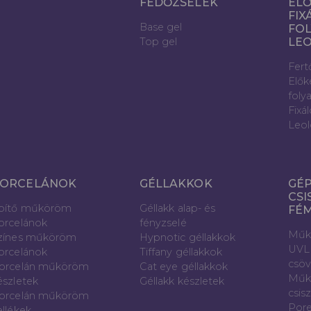
FEDŐZSELÉK
ELŐ
FIX
Base gel
FOL
Top gel
LE
Fert
Elők
foly
Fixá
Leol
ORCELÁNOK
GÉLLAKKOK
GÉP
CSI
pítő műköröm
Géllakk alap- és
FÉ
orcelánok
fényzselé
Műk
zínes műköröm
Hypnotic géllakkok
UVL
orcelánok
Tiffany géllakkok
csö
orcelán műköröm
Cat eye géllakkok
Műk
észletek
Géllakk készletek
csis
orcelán műköröm
Pore
ellékek