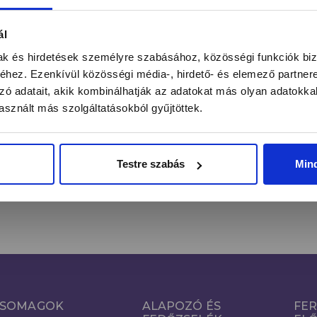
ntás alatt a legújabb körmös hírekről, kedvezményekrő
ál
mak és hirdetések személyre szabásához, közösségi funkciók biz
hez. Ezenkívül közösségi média-, hirdető- és elemező partner
zó adatait, akik kombinálhatják az adatokat más olyan adatokka
FE
Email cím*
sznált más szolgáltatásokból gyűjtöttek.
Kijelentem, hogy a hozzájárulásomat önkéntesen, az
Adatkezelés
Tájékoztató
szerinti megfelelő tájékoztatás birtokában teszem
Testre szabás
Min
meg.
SOMAGOK
ALAPOZÓ ÉS
FER