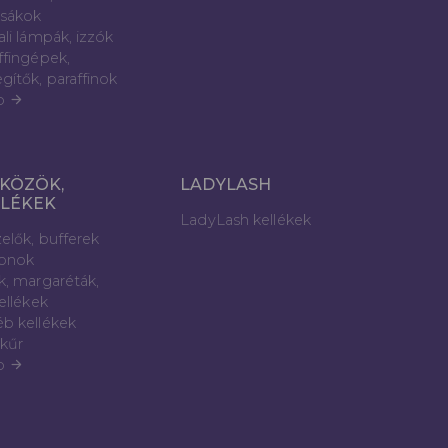
sákok
ali lámpák, izzók
ffingépek,
gítők, paraffinok
b
arrow_forward
KÖZÖK,
LADYLASH
LLÉKEK
LadyLash kellékek
elők, bufferek
lonok
k, margaréták,
kellékek
b kellékek
kűr
b
arrow_forward