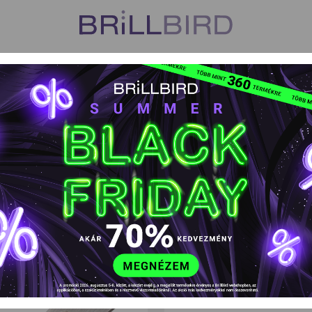
US
VISZONTELADÓK
TANFOLYAMOK
HŰSÉGPROGR
jek, fémeszközök
Fémeszközök
Dimeda Szike penge 23 
Dimeda Szike p
EAN kód: 5999077696