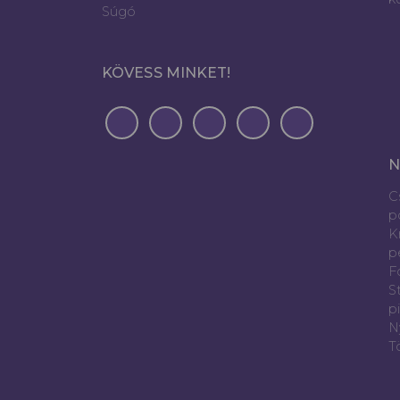
Súgó
KÖVESS MINKET!
N
C
p
K
p
Fó
S
p
N
T