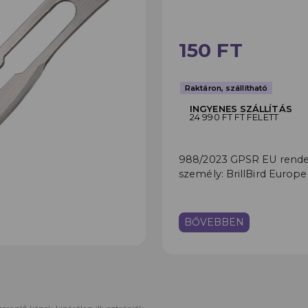
150 FT
Raktáron, szállítható
INGYENES SZÁLLÍTÁS
24 990 FT FT FELETT
988/2023 GPSR EU rendele
személy: BrillBird Europe
BŐVEBBEN