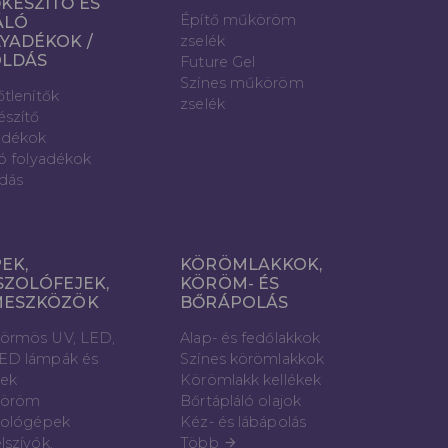
KÉSZÍTŐ ÉS
Építő műköröm
ÁLÓ
YADÉKOK /
zselék
OLDÁS
Future Gel
Színes műköröm
őtlenítők
zselék
észítő
adékok
ló folyadékok
dás
EK,
KÖRÖMLAKKOK,
SZOLÓFEJEK,
KÖRÖM- ÉS
MESZKÖZÖK
BŐRÁPOLÁS
örmös UV, LED,
Alap- és fedőlakkok
ED lámpák és
Színes körömlakkok
vek
Körömlakk kellékek
öröm
Bőrtápláló olajok
zológépek
Kéz- és lábápolás
lszívók,
Több
arrow_forward