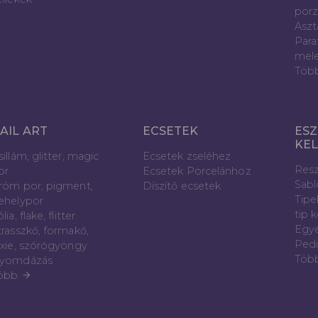
porz
Aszt
Para
mele
Töb
AIL ART
ECSETEK
ESZ
KE
sillám, glitter, magic
Ecsetek zseléhez
Resz
or
Ecsetek Porcelánhoz
Sab
róm por, pigment,
Díszítő ecsetek
Tipe
ehelypor
tip 
lia, flake, flitter
Egyé
trasszkő, formakő,
Pedi
ixie, szórógyöngy
Töb
yomdázás
öbb
arrow_forward