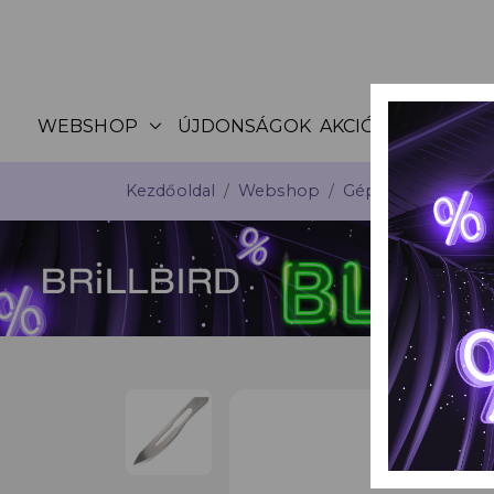
expand_more
WEBSHOP
ÚJDONSÁGOK
AKCIÓK
KATALÓG
Kezdőoldal
Webshop
Gépek, csiszolófe