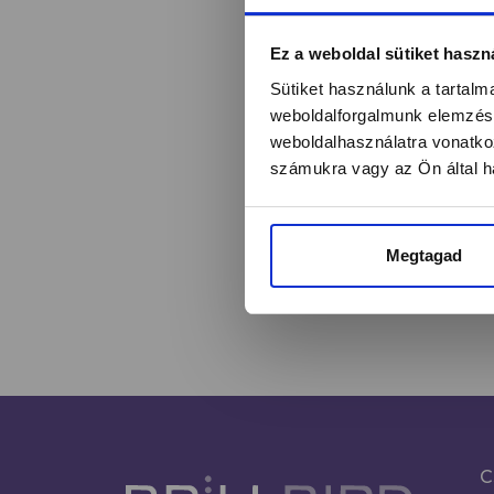
Értesülj egy pilla
Ez a weboldal sütiket haszn
Sütiket használunk a tartal
weboldalforgalmunk elemzésé
weboldalhasználatra vonatko
Név*
számukra vagy az Ön által ha
Megtagad
C