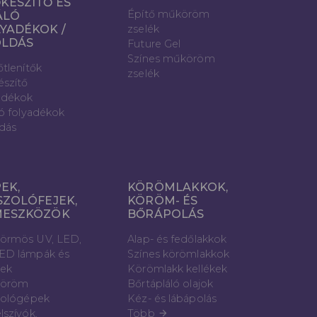
KÉSZÍTŐ ÉS
Építő műköröm
ÁLÓ
YADÉKOK /
zselék
OLDÁS
Future Gel
Színes műköröm
őtlenítők
zselék
észítő
adékok
ló folyadékok
dás
EK,
KÖRÖMLAKKOK,
SZOLÓFEJEK,
KÖRÖM- ÉS
MESZKÖZÖK
BŐRÁPOLÁS
örmös UV, LED,
Alap- és fedőlakkok
ED lámpák és
Színes körömlakkok
vek
Körömlakk kellékek
öröm
Bőrtápláló olajok
zológépek
Kéz- és lábápolás
lszívók,
Több
arrow_forward