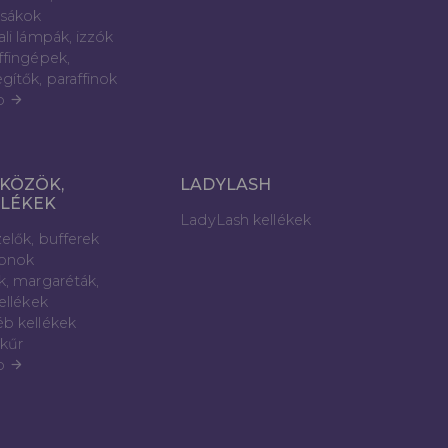
sákok
ali lámpák, izzók
ffingépek,
gítők, paraffinok
b
arrow_forward
KÖZÖK,
LADYLASH
LLÉKEK
LadyLash kellékek
elők, bufferek
lonok
k, margaréták,
kellékek
b kellékek
kűr
b
arrow_forward