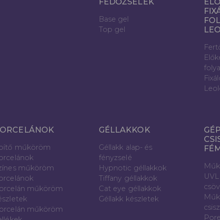
FEDŐZSELÉK
ELŐ
FIX
Base gel
FOL
Top gel
LE
Fert
Elők
foly
Fixá
Leol
ORCELÁNOK
GÉLLAKKOK
GÉP
CSI
pítő műköröm
Géllakk alap- és
FÉ
orcelánok
fényzselé
Műk
zínes műköröm
Hypnotic géllakkok
UVL
orcelánok
Tiffany géllakkok
csö
orcelán műköröm
Cat eye géllakkok
Műk
észletek
Géllakk készletek
csis
orcelán műköröm
Pore
ellékek