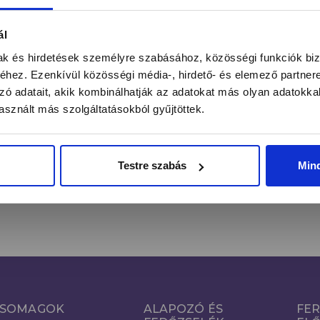
ntás alatt a legújabb körmös hírekről, kedvezményekrő
ál
mak és hirdetések személyre szabásához, közösségi funkciók biz
hez. Ezenkívül közösségi média-, hirdető- és elemező partner
zó adatait, akik kombinálhatják az adatokat más olyan adatokka
FE
Email cím*
sznált más szolgáltatásokból gyűjtöttek.
Kijelentem, hogy a hozzájárulásomat önkéntesen, az
Adatkezelés
Tájékoztató
szerinti megfelelő tájékoztatás birtokában teszem
Testre szabás
Min
meg.
SOMAGOK
ALAPOZÓ ÉS
FER