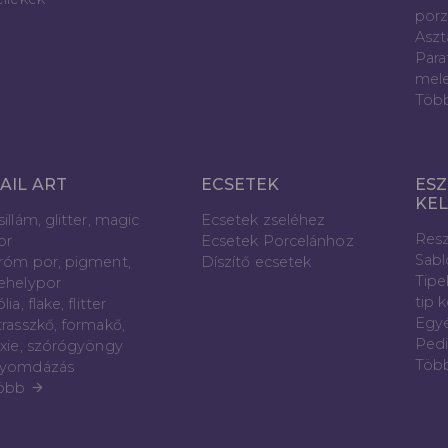
porz
Aszt
Para
mele
Töb
AIL ART
ECSETEK
ESZ
KE
sillám, glitter, magic
Ecsetek zseléhez
Resz
or
Ecsetek Porcelánhoz
Sab
róm por, pigment,
Díszítő ecsetek
Tipe
ehelypor
tip 
lia, flake, flitter
Egyé
trasszkő, formakő,
Pedi
ixie, szórógyöngy
Töb
yomdázás
öbb
arrow_forward