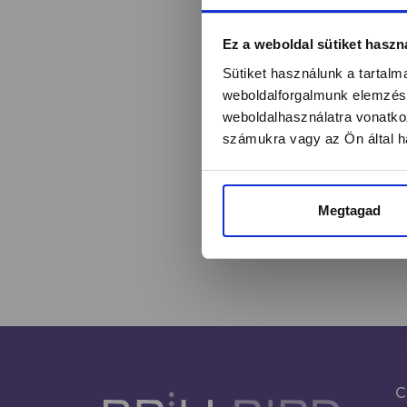
Értesülj egy pilla
Ez a weboldal sütiket haszn
Sütiket használunk a tartal
weboldalforgalmunk elemzésé
weboldalhasználatra vonatko
Név*
számukra vagy az Ön által ha
Megtagad
C