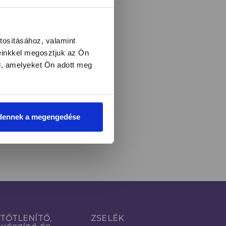
l és újdonságokról!
tosításához, valamint
einkkel megosztjuk az Ön
l, amelyeket Ön adott meg
LIRATKOZOM
i
dennek a megengedése
TŐTLENÍTŐ,
ZSELÉK