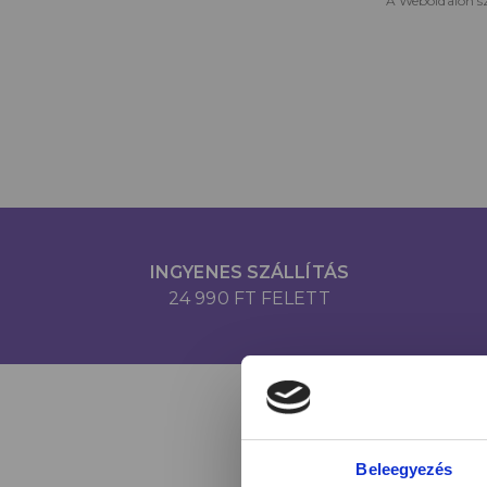
A Weboldalon sz
INGYENES SZÁLLÍTÁS
24 990 FT FELETT
Beleegyezés