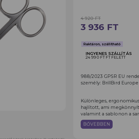
4 920 FT
3 936 FT
Raktáron, szállítható
INGYENES SZÁLLÍTÁS
24 990 FT FT FELETT
988/2023 GPSR EU rendele
személy: BrillBird Europe
Különleges, ergonomikus 
hajlított, ami megkönnyí
valamint a sablonon a sa
BŐVEBBEN