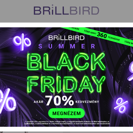
US
VISZONTELADÓK
TANFOLYAMOK
HŰSÉGPROGR
jek, fémeszközök
Fémeszközök
Bőrvágó olló Extra
Bőrvágó olló Ex
EAN kód: 5999077705