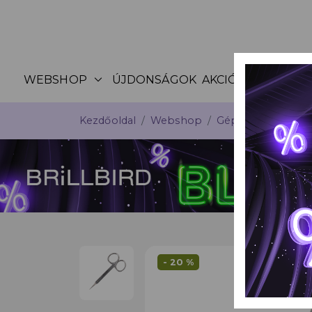
expand_more
WEBSHOP
ÚJDONSÁGOK
AKCIÓK
KATALÓG
Kezdőoldal
Webshop
Gépek, csiszolófe
- 20 %