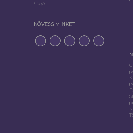
Súgó
KÖVESS MINKET!
N
C
p
K
p
Fó
S
p
N
T