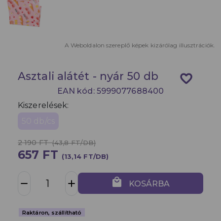
A Weboldalon szereplő képek kizárólag illusztrációk.
Asztali alátét - nyár 50 db
favorite_border
EAN kód: 5999077688400
Kiszerelések:
50 db/cs
2 190 FT
(43,8 FT/DB)
657 FT
(13,14 FT/DB)
local_mall
remove
add
KOSÁRBA
Raktáron, szállítható