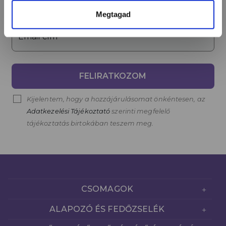
Megtagad
Email cím*
FELIRATKOZOM
Kijelentem, hogy a hozzájárulásomat önkéntesen, az
Adatkezelési Tájékoztató
szerinti megfelelő
tájékoztatás birtokában teszem meg.
CSOMAGOK
ALAPOZÓ ÉS FEDŐZSELÉK