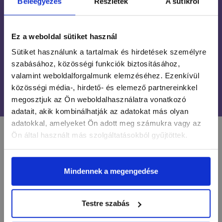
Beleegyezés
Részletek
A sütikről
INGYENES SZÁLLÍTÁS
24 990 FT FELETT
Ez a weboldal sütiket használ
ÜGYFÉLSZOLGÁLAT
Sütiket használunk a tartalmak és hirdetések személyre
7-15H TELEFONON, EMAILBEN
szabásához, közösségi funkciók biztosításához,
valamint weboldalforgalmunk elemzéséhez. Ezenkívül
100% BIZTONSÁGOS
közösségi média-, hirdető- és elemező partnereinkkel
ONLINE VÁSÁRLÁS
megosztjuk az Ön weboldalhasználatra vonatkozó
adatait, akik kombinálhatják az adatokat más olyan
adatokkal, amelyeket Ön adott meg számukra vagy az
Ön által használt más szolgáltatásokból gyűjtöttek.
LÉGY NAPRAKÉSZ
Mindennek a megengedése
Értesülj egy pillantás alatt a legújabb körmös
hírekről, kedvezményekről és újdonságokról!
Testre szabás
Név*