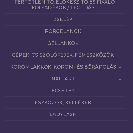
FERTŐTLENÍTŐ, ELŐKÉSZÍTŐ ÉS FIXÁLÓ
FOLYADÉKOK / LEOLDÁS
ZSELÉK
PORCELÁNOK
GÉLLAKKOK
GÉPEK, CSISZOLÓFEJEK, FÉMESZKÖZÖK
KÖRÖMLAKKOK, KÖRÖM- ÉS BŐRÁPOLÁS
NAIL ART
ECSETEK
ESZKÖZÖK, KELLÉKEK
LADYLASH