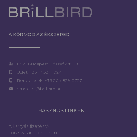
A KÖRMÖD AZ ÉKSZERED
corporate_fare
1085 Budapest, József krt. 38.
phone_iphone
Üzlet: +36 1 / 334 1924
phone_iphone
Rendelések: +36 30 / 829 0737
email
rendeles@brillbird.hu
HASZNOS LINKEK
A kártyás fizetésről
Törzsvásárlói program