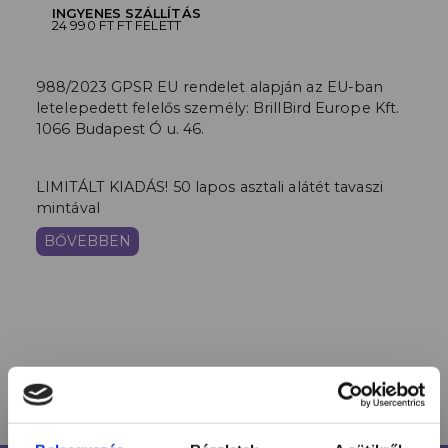
INGYENES SZÁLLÍTÁS
24 990 FT FT FELETT
988/2023 GPSR EU rendelet alapján az EU-ban
letelepedett felelős személy: BrillBird Europe Kft.
1066 Budapest Ó u. 46.
LIMITÁLT KIADÁS! 50 lapos asztali alátét tavaszi
mintával
BŐVEBBEN
HASONLÓ TERMÉKEK