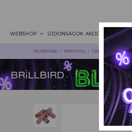
expand_more
WEBSHOP
ÚJDONSÁGOK
AKCIÓK
KATALÓG
Kezdőoldal
Webshop
Gépek, csiszolófe