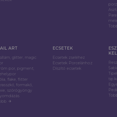
porz
Aszt
Para
mele
Töb
AIL ART
ECSETEK
ESZ
KE
sillám, glitter, magic
Ecsetek zseléhez
Resz
or
Ecsetek Porcelánhoz
Sab
róm por, pigment,
Díszítő ecsetek
Tipe
ehelypor
tip 
lia, flake, flitter
Egyé
trasszkő, formakő,
Pedi
ixie, szórógyöngy
Töb
yomdázás
öbb
arrow_forward