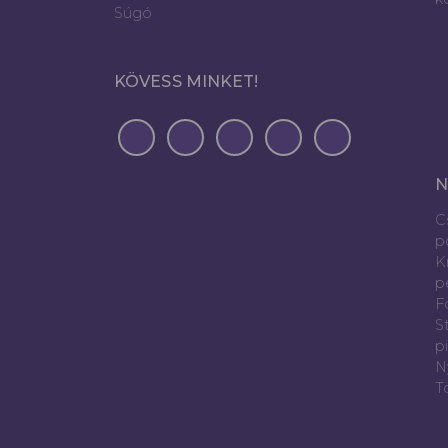
Súgó
KÖVESS MINKET!
N
C
p
K
p
Fó
S
p
N
T