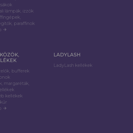
sákok
ali lámpák, izzók
ffingépek,
gítők, paraffinok
b
arrow_forward
KÖZÖK,
LADYLASH
LLÉKEK
LadyLash kellékek
elők, bufferek
lonok
k, margaréták,
kellékek
b kellékek
kűr
b
arrow_forward