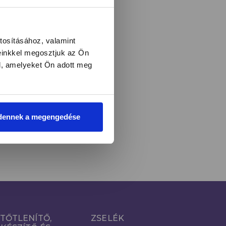
l és újdonságokról!
tosításához, valamint
einkkel megosztjuk az Ön
l, amelyeket Ön adott meg
LIRATKOZOM
i
dennek a megengedése
TŐTLENÍTŐ,
ZSELÉK