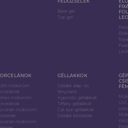
FEDŐZSELÉK
ELŐ
FIX
Base gel
FOL
Top gel
LE
Fert
Elők
foly
Fixá
Leol
ORCELÁNOK
GÉLLAKKOK
GÉP
CSI
pítő műköröm
Géllakk alap- és
FÉ
orcelánok
fényzselé
Műk
zínes műköröm
Hypnotic géllakkok
UVL
orcelánok
Tiffany géllakkok
csö
orcelán műköröm
Cat eye géllakkok
Műk
észletek
Géllakk készletek
csis
orcelán műköröm
Pore
ellékek