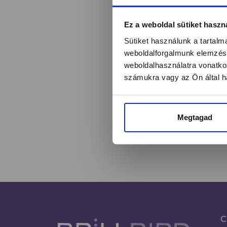
Értesülj egy pilla
Ez a weboldal sütiket haszn
Sütiket használunk a tartal
weboldalforgalmunk elemzésé
weboldalhasználatra vonatko
Név*
számukra vagy az Ön által ha
Megtagad
C