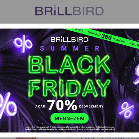
US
VISZONTELADÓK
TANFOLYAMOK
HŰSÉGPROGR
jek, fémeszközök
Csiszolófejek, csiszológyűrűk
Keskeny c
Keskeny csiszol
50db