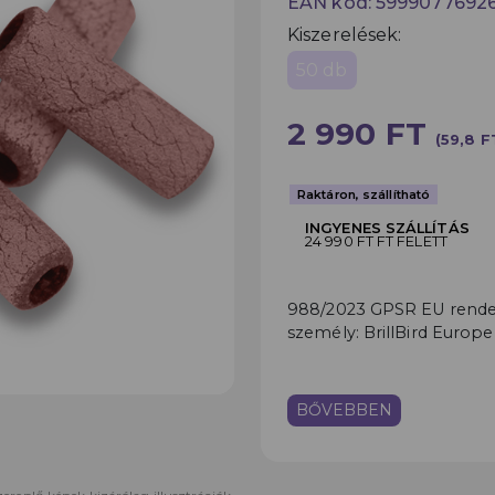
EAN kód: 5999077692
Kiszerelések:
50 db
2 990 FT
(59,8 F
Raktáron, szállítható
INGYENES SZÁLLÍTÁS
24 990 FT FT FELETT
988/2023 GPSR EU rendele
személy: BrillBird Europe
BŐVEBBEN