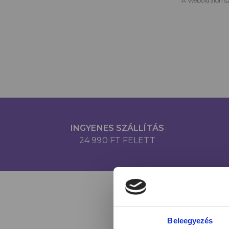
A Weboldalon sz
INGYENES SZÁLLÍTÁS
24 990 FT FELETT
Beleegyezés