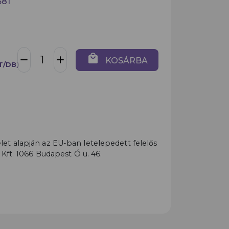
681
local_mall
remove
add
KOSÁRBA
T/DB)
t alapján az EU-ban letelepedett felelős
 Kft. 1066 Budapest Ó u. 46.