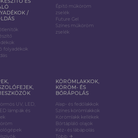
KÉSZÍTŐ ÉS
Építő műköröm
ÁLÓ
YADÉKOK /
zselék
OLDÁS
Future Gel
Színes műköröm
őtlenítők
zselék
észítő
adékok
ló folyadékok
dás
EK,
KÖRÖMLAKKOK,
SZOLÓFEJEK,
KÖRÖM- ÉS
MESZKÖZÖK
BŐRÁPOLÁS
örmös UV, LED,
Alap- és fedőlakkok
ED lámpák és
Színes körömlakkok
vek
Körömlakk kellékek
öröm
Bőrtápláló olajok
zológépek
Kéz- és lábápolás
lszívók,
Több
arrow_forward