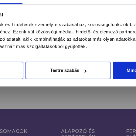
ntás alatt a legújabb körmös hírekről, kedvezményekrő
ál
mak és hirdetések személyre szabásához, közösségi funkciók biz
hez. Ezenkívül közösségi média-, hirdető- és elemező partner
zó adatait, akik kombinálhatják az adatokat más olyan adatokka
FE
Email cím*
sznált más szolgáltatásokból gyűjtöttek.
Kijelentem, hogy a hozzájárulásomat önkéntesen, az
Adatkezelés
Tájékoztató
szerinti megfelelő tájékoztatás birtokában teszem
Testre szabás
Min
meg.
SOMAGOK
ALAPOZÓ ÉS
FER