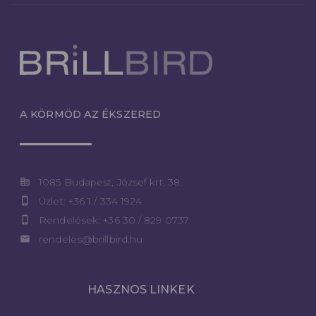
A KÖRMÖD AZ ÉKSZERED
corporate_fare
1085 Budapest, József krt. 38.
phone_iphone
Üzlet: +36 1 / 334 1924
phone_iphone
Rendelések: +36 30 / 829 0737
email
rendeles@brillbird.hu
HASZNOS LINKEK