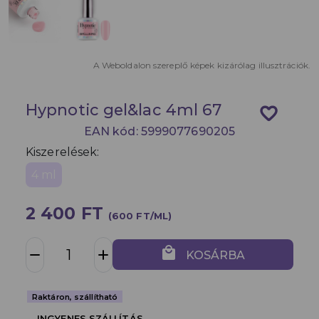
A Weboldalon szereplő képek kizárólag illusztrációk.
Hypnotic gel&lac 4ml 67
favorite_border
EAN kód: 5999077690205
Kiszerelések:
4 ml
2 400 FT
(600 FT/ML)
local_mall
remove
add
KOSÁRBA
Raktáron, szállítható
INGYENES SZÁLLÍTÁS