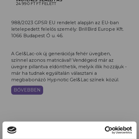
24 990 FT FT FELETT
988/2023 GPSR EU rendelet alapján az EU-ban
letelepedett felelős személy: BrillBird Europe Kft.
1066 Budapest Ó u. 46.
A Gel&Lac-ok új generációja fehér üvegben,
színnel azonos matricával! Vendégeid már az
üvegre pillantva eldönthetik, melyik illik hozzájuk -
már ha tudnak egyáltalán választani a
megbabonázó Hypnotic Gel&Lac színek közül.
BŐVEBBEN
HASONLÓ TERMÉKEK