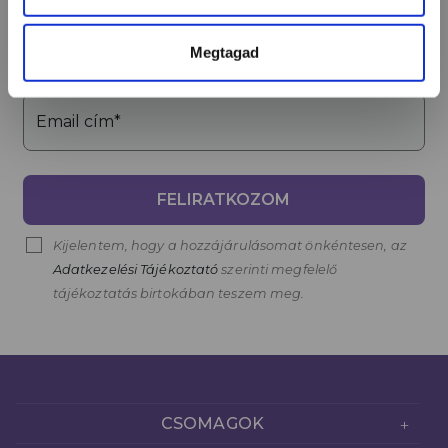
Név*
Megtagad
Email cím*
FELIRATKOZOM
Kijelentem, hogy a hozzájárulásomat önkéntesen, az
Adatkezelési Tájékoztató
szerinti megfelelő
tájékoztatás birtokában teszem meg.
CSOMAGOK