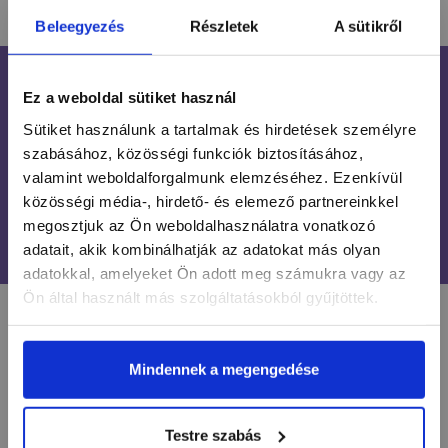
Beleegyezés
Részletek
A sütikről
INGYENES SZÁLLÍTÁS
Ez a weboldal sütiket használ
24 990 FT FELETT
Sütiket használunk a tartalmak és hirdetések személyre
szabásához, közösségi funkciók biztosításához,
ÜGYFÉLSZOLGÁLAT
7-15H TELEFONON, EMAILBEN
valamint weboldalforgalmunk elemzéséhez. Ezenkívül
közösségi média-, hirdető- és elemező partnereinkkel
100% BIZTONSÁGOS
megosztjuk az Ön weboldalhasználatra vonatkozó
ONLINE VÁSÁRLÁS
adatait, akik kombinálhatják az adatokat más olyan
adatokkal, amelyeket Ön adott meg számukra vagy az
Ön által használt más szolgáltatásokból gyűjtöttek.
LÉGY NAPRAKÉSZ
Mindennek a megengedése
Értesülj egy pillantás alatt a legújabb körmös
hírekről, kedvezményekről és újdonságokról!
Testre szabás