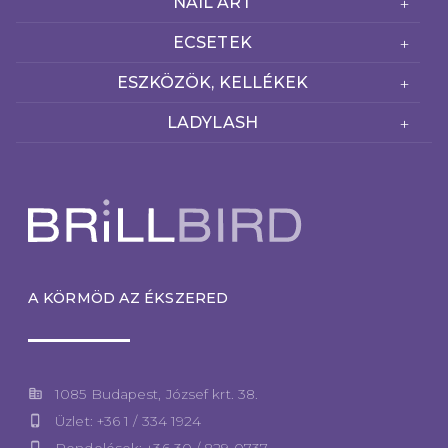
NAIL ART
ECSETEK
ESZKÖZÖK, KELLÉKEK
LADYLASH
A KÖRMÖD AZ ÉKSZERED
corporate_fare
1085 Budapest, József krt. 38.
phone_iphone
Üzlet: +36 1 / 334 1924
phone_iphone