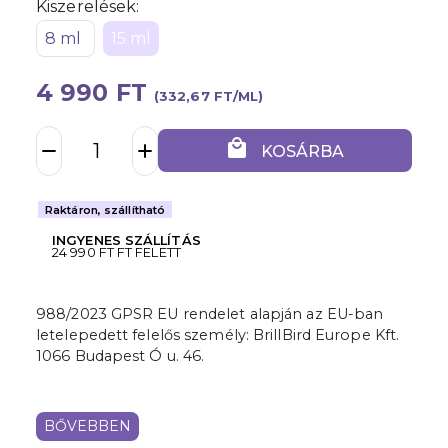
Kiszerelések:
8 ml
15 ml
4 990 FT
(332,67 FT/ML)
local_mall
remove
add
KOSÁRBA
Raktáron, szállítható
INGYENES SZÁLLÍTÁS
24 990 FT FT FELETT
988/2023 GPSR EU rendelet alapján az EU-ban
letelepedett felelős személy: BrillBird Europe Kft.
1066 Budapest Ó u. 46.
BŐVEBBEN