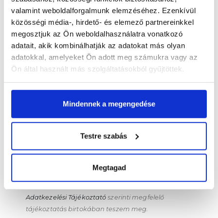
LÉGY NAPRAKÉSZ
valamint weboldalforgalmunk elemzéséhez. Ezenkívül
közösségi média-, hirdető- és elemező partnereinkkel
megosztjuk az Ön weboldalhasználatra vonatkozó
adatait, akik kombinálhatják az adatokat más olyan
Értesülj egy pillantás alatt a legújabb körmös
adatokkal, amelyeket Ön adott meg számukra vagy az
hírekről, kedvezményekről és újdonságokról!
Ön által használt más szolgáltatásokból gyűjtöttek.
Név*
Mindennek a megengedése
Email cím*
Testre szabás
FELIRATKOZOM
Megtagad
Kijelentem, hogy a hozzájárulásomat önkéntesen, az
Adatkezelési Tájékoztató
szerinti megfelelő
tájékoztatás birtokában teszem meg.