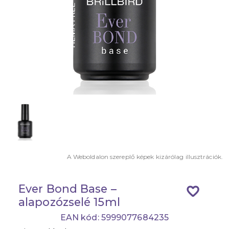
A Weboldalon szereplő képek kizárólag illusztrációk.
Ever Bond Base –
favorite_border
alapozózselé 15ml
EAN kód: 5999077684235