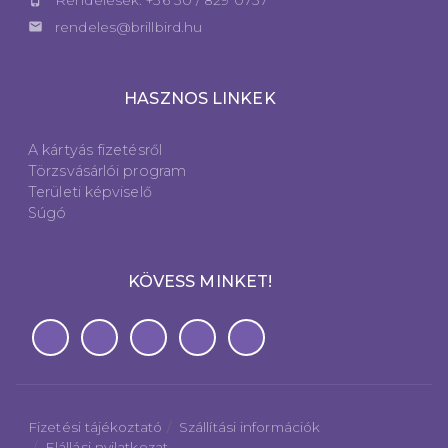
Rendelések: +36 30 / 829 0737
email
rendeles@brillbird.hu
HASZNOS LINKEK
A kártyás fizetésről
Törzsvásárlói program
Területi képviselő
Súgó
KÖVESS MINKET!
Fizetési tájékoztató
Szállítási információk
Elállási nyilatkozat