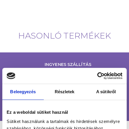
HASONLÓ TERMÉKEK
INGYENES SZÁLLÍTÁS
24 990 FT FELETT
ÜGYFÉLSZOLGÁLAT
7-15H TELEFONON, EMAILBEN
Beleegyezés
Részletek
A sütikről
100% BIZTONSÁGOS
ONLINE VÁSÁRLÁS
Ez a weboldal sütiket használ
Sütiket használunk a tartalmak és hirdetések személyre
szabásához, közösségi funkciók biztosításához,