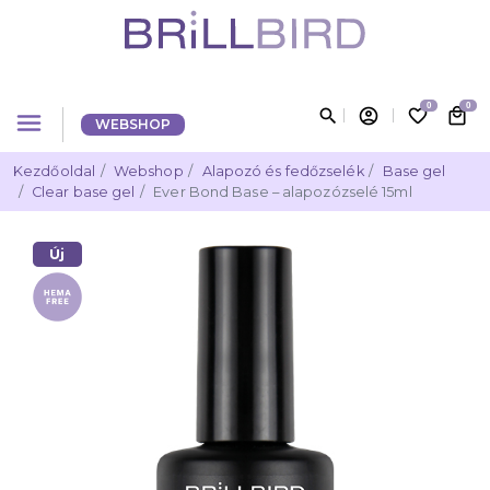
0
0
search
account_circle
favorite_border
local_mall
menu
WEBSHOP
Kezdőoldal
Webshop
Alapozó és fedőzselék
Base gel
Clear base gel
Ever Bond Base – alapozózselé 15ml
Új