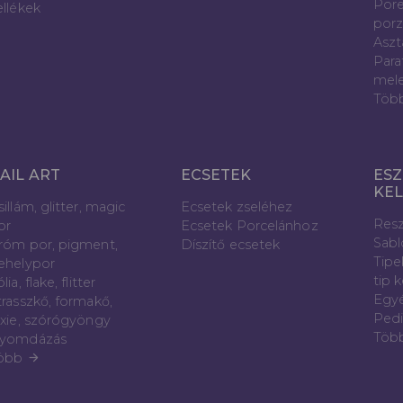
Pore
ellékek
porz
Aszt
Para
mele
Töb
AIL ART
ECSETEK
ESZ
KE
sillám, glitter, magic
Ecsetek zseléhez
Resz
or
Ecsetek Porcelánhoz
Sab
róm por, pigment,
Díszítő ecsetek
Tipe
ehelypor
tip 
lia, flake, flitter
Egyé
trasszkő, formakő,
Pedi
ixie, szórógyöngy
Töb
yomdázás
öbb
arrow_forward