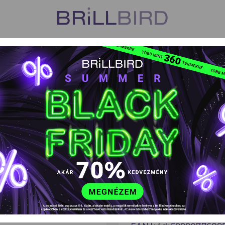
US
VISZONTELADÓK
TANFOLYAMOK
HŰSÉGPROGR
űköröm zselék
Átlátszó építő műköröm zselék
HARD GE
HARD GEL Műk
50ml