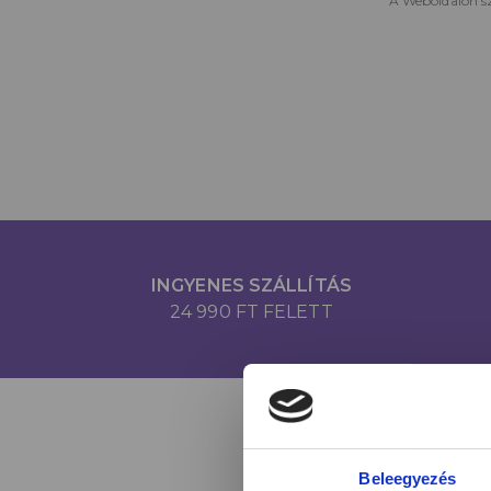
A Weboldalon sz
INGYENES SZÁLLÍTÁS
24 990 FT FELETT
Beleegyezés