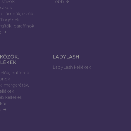
lszívók,
Több
arrow_forward
sákok
ali lámpák, izzók
ffingépek,
gítők, paraffinok
b
arrow_forward
KÖZÖK,
LADYLASH
LLÉKEK
LadyLash kellékek
elők, bufferek
lonok
k, margaréták,
kellékek
b kellékek
kűr
b
arrow_forward