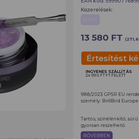
EAN kód: 5999077689
Kiszerelések:
50 ml
13 580 FT
(271,6
Értesítést ké
INGYENES SZÁLLÍTÁS
24 990 FT FT FELETT
988/2023 GPSR EU rendele
személy: BrillBird Europe
Tartós, színélénkítő, sűrű
gyorsan reszelhető.
BŐVEBBEN