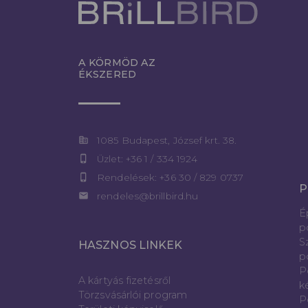
A KÖRMÖD AZ
ÉKSZERED
corporate_fare
1085 Budapest, József krt. 38.
phone_iphone
Üzlet: +36 1 / 334 1924
phone_iphone
Rendelések: +36 30 / 829 0737
P
email
rendeles@brillbird.hu
É
p
S
HASZNOS LINKEK
p
P
A kártyás fizetésről
k
Törzsvásárlói program
P