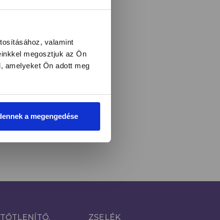
l és újdonságokról!
tosításához, valamint
einkkel megosztjuk az Ön
l, amelyeket Ön adott meg
LIRATKOZOM
i
dennek a megengedése
TŐTLENÍTŐ,
ZSELÉK