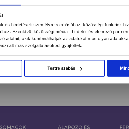
ál
ntás alatt a legújabb körmös hírekről, kedvezményekrő
mak és hirdetések személyre szabásához, közösségi funkciók biz
hez. Ezenkívül közösségi média-, hirdető- és elemező partner
zó adatait, akik kombinálhatják az adatokat más olyan adatokka
FE
Email cím*
sznált más szolgáltatásokból gyűjtöttek.
Kijelentem, hogy a hozzájárulásomat önkéntesen, az
Adatkezelés
Tájékoztató
szerinti megfelelő tájékoztatás birtokában teszem
Testre szabás
Min
meg.
SOMAGOK
ALAPOZÓ ÉS
FER