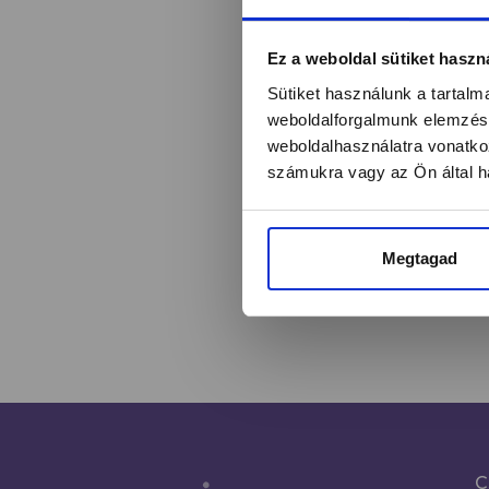
Ez a weboldal sütiket haszn
Értesülj egy pilla
Sütiket használunk a tartal
weboldalforgalmunk elemzésé
weboldalhasználatra vonatko
Név*
számukra vagy az Ön által ha
Megtagad
C