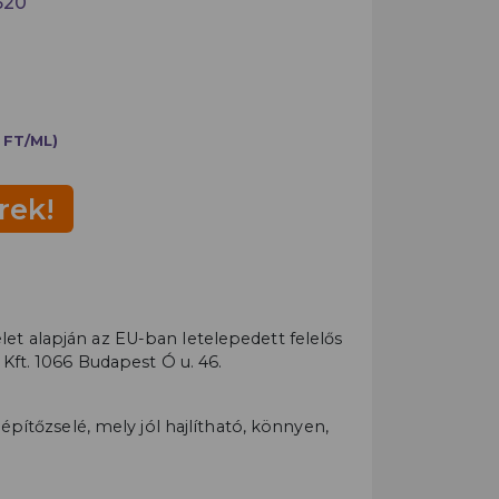
520
 FT/ML)
rek!
t alapján az EU-ban letelepedett felelős
 Kft. 1066 Budapest Ó u. 46.
 építőzselé, mely jól hajlítható, könnyen,