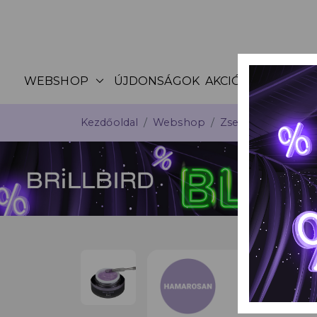
expand_more
WEBSHOP
ÚJDONSÁGOK
AKCIÓK
KATALÓG
Kezdőoldal
Webshop
Zselék
Építő m