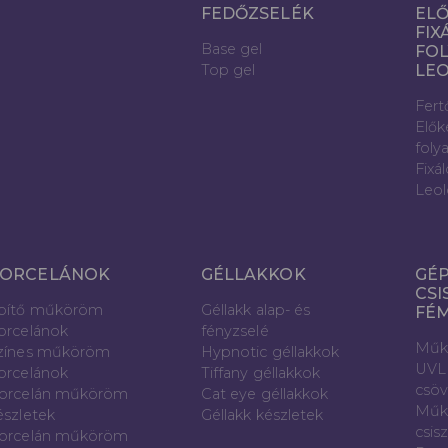
FEDŐZSELÉK
ELŐ
FIX
Base gel
FOL
Top gel
LE
Fert
Elők
foly
Fixá
Leol
ORCELÁNOK
GÉLLAKKOK
GÉP
CSI
pítő műköröm
Géllakk alap- és
FÉ
orcelánok
fényzselé
Műk
zínes műköröm
Hypnotic géllakkok
UVL
orcelánok
Tiffany géllakkok
csö
orcelán műköröm
Cat eye géllakkok
Műk
észletek
Géllakk készletek
csis
orcelán műköröm