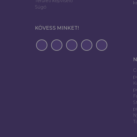
Területi képviselő
k
Súgó
KÖVESS MINKET!
N
C
p
K
p
Fó
S
p
N
T