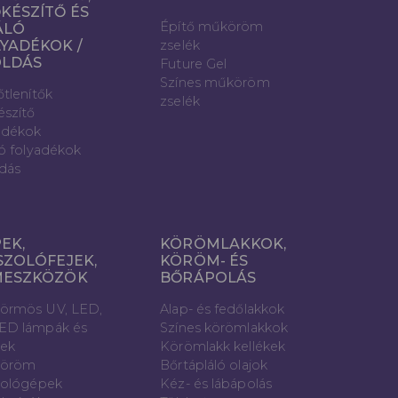
KÉSZÍTŐ ÉS
Építő műköröm
ÁLÓ
YADÉKOK /
zselék
OLDÁS
Future Gel
Színes műköröm
őtlenítők
zselék
észítő
adékok
ló folyadékok
dás
EK,
KÖRÖMLAKKOK,
SZOLÓFEJEK,
KÖRÖM- ÉS
MESZKÖZÖK
BŐRÁPOLÁS
örmös UV, LED,
Alap- és fedőlakkok
ED lámpák és
Színes körömlakkok
vek
Körömlakk kellékek
öröm
Bőrtápláló olajok
zológépek
Kéz- és lábápolás