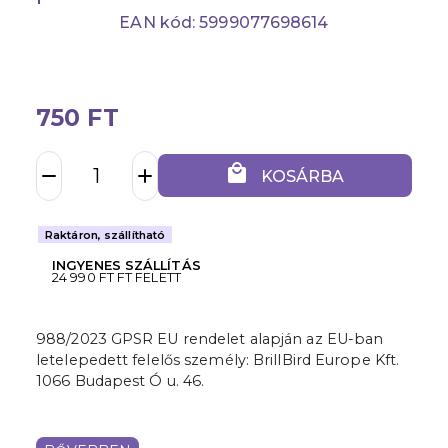
EAN kód: 5999077698614
750 FT
local_mall
remove
add
KOSÁRBA
Raktáron, szállítható
INGYENES SZÁLLÍTÁS
24 990 FT FT FELETT
988/2023 GPSR EU rendelet alapján az EU-ban
letelepedett felelős személy: BrillBird Europe Kft.
1066 Budapest Ó u. 46.