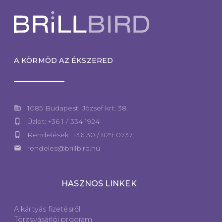
A KÖRMÖD AZ ÉKSZERED
corporate_fare
1085 Budapest, József krt. 38.
phone_iphone
Üzlet: +36 1 / 334 1924
phone_iphone
Rendelések: +36 30 / 829 0737
email
rendeles@brillbird.hu
HASZNOS LINKEK
A kártyás fizetésről
Törzsvásárlói program