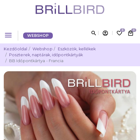
0
0
search
account_circle
favorite_border
local_mall
menu
WEBSHOP
Kezdőoldal
Webshop
Eszközök, kellékek
Poszterek, naptárak, időpontkártyák
BB Időpontkártya - Francia