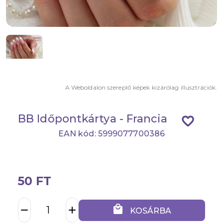
A Weboldalon szereplő képek kizárólag illusztrációk.
BB Időpontkártya - Francia
favorite_border
EAN kód: 5999077700386
50 FT
local_mall
remove
add
KOSÁRBA