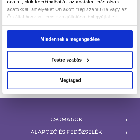
adatait, akik kombinálhatják az adatokat más olyan
adatokkal, amelyeket Ön adott meg számukra vagy az
Ön által használt más szolgáltatásokból gyűjtöttek.
Email cím*
Mindennek a megengedése
FELIRATKOZOM
Testre szabás
Kijelentem, hogy a hozzájárulásomat önkéntesen, az
Adatkezelési Tájékoztató
szerinti megfelelő
tájékoztatás birtokában teszem meg.
Megtagad
CSOMAGOK
ALAPOZÓ ÉS FEDŐZSELÉK