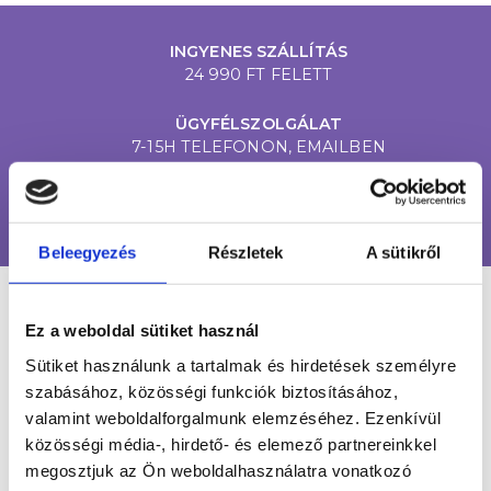
INGYENES SZÁLLÍTÁS
24 990 FT FELETT
ÜGYFÉLSZOLGÁLAT
7-15H TELEFONON, EMAILBEN
100% BIZTONSÁGOS
ONLINE VÁSÁRLÁS
Beleegyezés
Részletek
A sütikről
LÉGY NAPRAKÉSZ
Ez a weboldal sütiket használ
Sütiket használunk a tartalmak és hirdetések személyre
szabásához, közösségi funkciók biztosításához,
Értesülj egy pillantás alatt a legújabb körmös
valamint weboldalforgalmunk elemzéséhez. Ezenkívül
hírekről, kedvezményekről és újdonságokról!
közösségi média-, hirdető- és elemező partnereinkkel
megosztjuk az Ön weboldalhasználatra vonatkozó
Név*