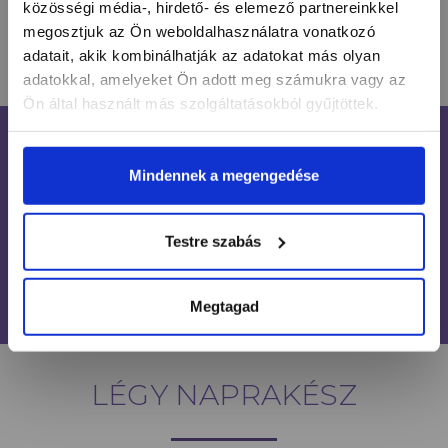
közösségi média-, hirdető- és elemező partnereinkkel
megosztjuk az Ön weboldalhasználatra vonatkozó
HASONLÓ TERMÉKEK
adatait, akik kombinálhatják az adatokat más olyan
adatokkal, amelyeket Ön adott meg számukra vagy az
Ön által használt más szolgáltatásokból gyűjtöttek.
INGYENES SZÁLLÍTÁS
24 990 FT FELETT
Mindennek a megengedése
ÜGYFÉLSZOLGÁLAT
7-15H TELEFONON, EMAILBEN
Testre szabás
100% BIZTONSÁGOS
ONLINE VÁSÁRLÁS
Megtagad
LÉGY NAPRAKÉSZ