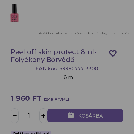
A Weboldalon szereplő képek kizárólag illusztrációk.
Peel off skin protect 8ml-
favorite_border
Folyékony Bőrvédő
EAN kód: 5999077713300
8 ml
1 960 FT
(245 FT/ML)
local_mall
remove
add
KOSÁRBA
Raktáron, szállítható