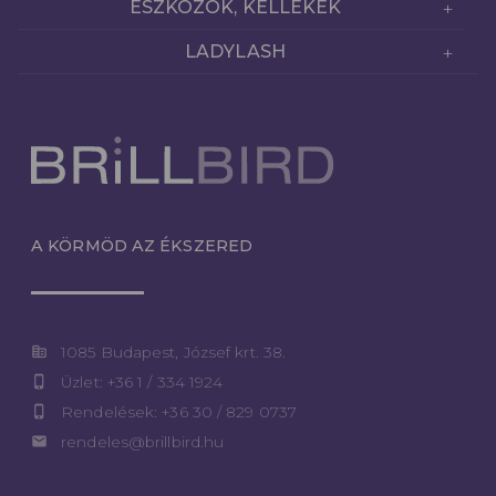
ESZKÖZÖK, KELLÉKEK
LADYLASH
A KÖRMÖD AZ ÉKSZERED
corporate_fare
1085 Budapest, József krt. 38.
phone_iphone
Üzlet: +36 1 / 334 1924
phone_iphone
Rendelések: +36 30 / 829 0737
email
rendeles@brillbird.hu