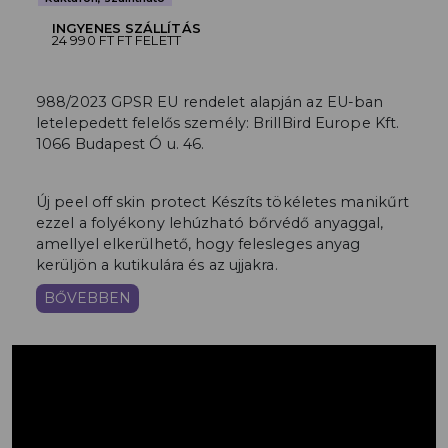
INGYENES SZÁLLÍTÁS
24 990 FT FT FELETT
988/2023 GPSR EU rendelet alapján az EU-ban
letelepedett felelős személy: BrillBird Europe Kft.
1066 Budapest Ó u. 46.
Új peel off skin protect Készíts tökéletes manikűrt
ezzel a folyékony lehúzható bőrvédő anyaggal,
amellyel elkerülhető, hogy felesleges anyag
kerüljön a kutikulára és az ujjakra.
BŐVEBBEN