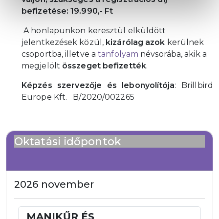
befizetése: 19.990,- Ft
A honlapunkon keresztül elküldött
jelentkezések közül,
kizárólag azok
kerülnek
csoportba, illetve a
tanfolyam
névsorába, akik a
megjelölt
összeget befizették
.
Képzés szervezője és lebonyolítója
: Brillbird
Europe Kft. B/2020/002265
Oktatási időpontok
2026 november
MANIKŰR ÉS