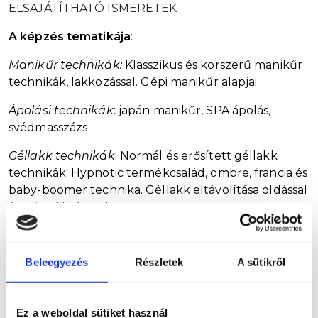
ELSAJÁTÍTHATÓ ISMERETEK
A képzés tematikája
:
Manikűr technikák:
Klasszikus és korszerű manikűr
technikák, lakkozással. Gépi manikűr alapjai
Ápolási technikák
: japán manikűr, SPA ápolás,
svédmasszázs
Géllakk technikák
: Normál és erősített géllakk
technikák: Hypnotic termékcsalád, ombre, francia és
baby-boomer technika. Géllakk eltávolítása oldással
és csiszológéppel.
MIT KELL HOZNI A TANFOLYAMRA?
Beleegyezés
Részletek
A sütikről
Alapanyagok:
cuticle remover, cuticle oil, BB 2 in1
színtelen alap+fedőlakk, színes körömlakk (piros),
fehér vékony ecsetes water based díszítő, Manigel
Ez a weboldal sütiket használ