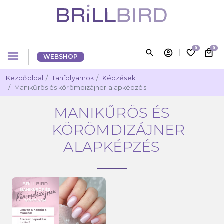
0
0
search
account_circle
favorite_border
local_mall
menu
WEBSHOP
Kezdőoldal
Tanfolyamok
Képzések
Manikűrös és körömdizájner alapképzés
MANIKŰRÖS ÉS
KÖRÖMDIZÁJNER
ALAPKÉPZÉS