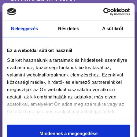
Beleegyezés
Részletek
A sütikről
CSOMAGOK
ALAPOZÓ ÉS FEDŐZSELÉK
Ez a weboldal sütiket használ
FERTŐTLENÍTŐ, ELŐKÉSZÍTŐ ÉS FIXÁLÓ
Sütiket használunk a tartalmak és hirdetések személyre
FOLYADÉKOK / LEOLDÁS
szabásához, közösségi funkciók biztosításához,
valamint weboldalforgalmunk elemzéséhez. Ezenkívül
ZSELÉK
közösségi média-, hirdető- és elemező partnereinkkel
PORCELÁNOK
megosztjuk az Ön weboldalhasználatra vonatkozó
adatait, akik kombinálhatják az adatokat más olyan
GÉLLAKKOK
adatokkal, amelyeket Ön adott meg számukra vagy az
Ön által használt más szolgáltatásokból gyűjtöttek.
GÉPEK, CSISZOLÓFEJEK, FÉMESZKÖZÖK
KÖRÖMLAKKOK, KÖRÖM- ÉS BŐRÁPOLÁS
Mindennek a megengedése
NAIL ART