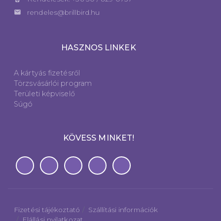
email
rendeles@brillbird.hu
HASZNOS LINKEK
A kártyás fizetésről
Törzsvásárlói program
Területi képviselő
Súgó
KÖVESS MINKET!
Fizetési tájékoztató
Szállítási információk
Elállási nyilatkozat