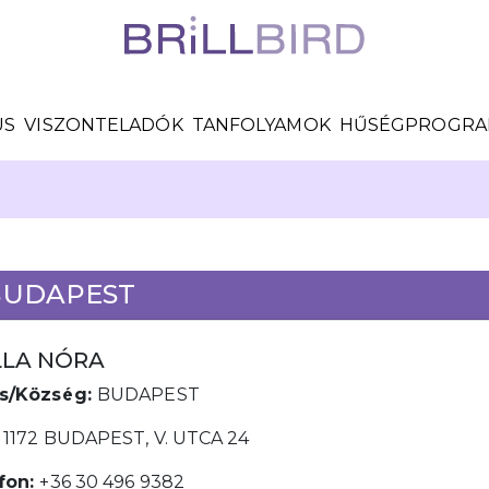
US
VISZONTELADÓK
TANFOLYAMOK
HŰSÉGPROGR
 BUDAPEST
LLA NÓRA
s/Község:
BUDAPEST
:
1172 BUDAPEST, V. UTCA 24
fon:
+36 30 496 9382