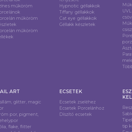
Műk
zínes műköröm
Hypnotic géllakkok
UVL
orcelánok
Tiffany géllakkok
csö
orcelán műköröm
Cat eye géllakkok
Műk
észletek
Géllakk készletek
csis
orcelán műköröm
Pore
ellékek
porz
Aszt
Para
mele
Töb
AIL ART
ECSETEK
ESZ
KE
sillám, glitter, magic
Ecsetek zseléhez
Resz
or
Ecsetek Porcelánhoz
Sab
róm por, pigment,
Díszítő ecsetek
Tipe
ehelypor
tip 
lia, flake, flitter