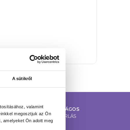
A sütikről
tosításához, valamint
100% BIZTONSÁGOS
einkkel megosztjuk az Ön
ONLINE VÁSÁRLÁS
l, amelyeket Ön adott meg