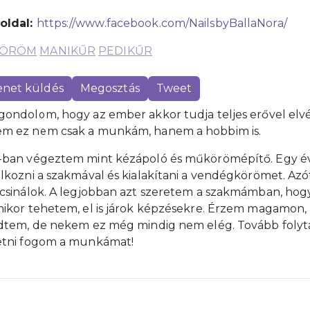
oldal:
https://www.facebook.com/NailsbyBallaNora/
ÖRÖM
MANIKŰR
PEDIKŰR
net küldés
Megosztás
Tweet
gondolom, hogy az ember akkor tudja teljes erővel elvég
m ez nem csak a munkám, hanem a hobbim is.
-ban végeztem mint kézápoló és műkörömépítő. Egy é
alkozni a szakmával és kialakítani a vendégkörömet. Az
 csinálok. A legjobban azt szeretem a szakmámban, h
mikor tehetem, el is járok képzésekre. Érzem magamon, h
ődtem, de nekem ez még mindig nem elég. Tovább folyt
etni fogom a munkámat!