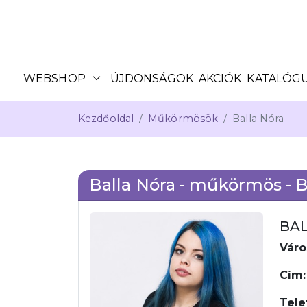
expand_more
WEBSHOP
ÚJDONSÁGOK
AKCIÓK
KATALÓG
Kezdőoldal
Műkörmösök
Balla Nóra
Balla Nóra - műkörmös -
BA
Váro
Cím
Tele