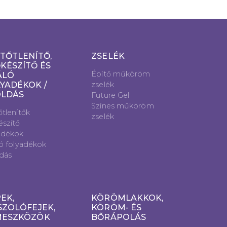
TŐTLENÍTŐ,
ZSELÉK
KÉSZÍTŐ ÉS
Építő műköröm
ÁLÓ
YADÉKOK /
zselék
OLDÁS
Future Gel
Színes műköröm
őtlenítők
zselék
észítő
adékok
ló folyadékok
dás
EK,
KÖRÖMLAKKOK,
SZOLÓFEJEK,
KÖRÖM- ÉS
MESZKÖZÖK
BŐRÁPOLÁS