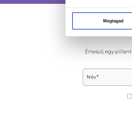
Megtagad
Értesülj egy pilla
Név*