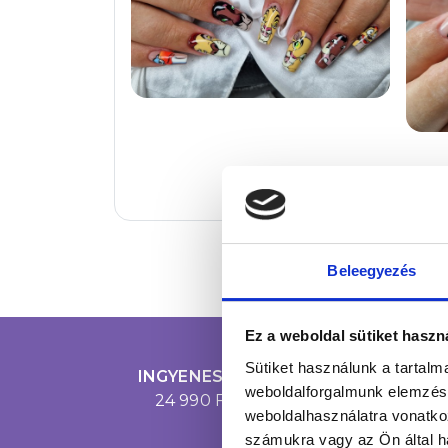
Beleegyezés
Ez a weboldal sütiket haszn
Sütiket használunk a tartal
INGYENES SZÁLLÍTÁS
weboldalforgalmunk elemzésé
24 990 FT FELETT
weboldalhasználatra vonatko
számukra vagy az Ön által ha