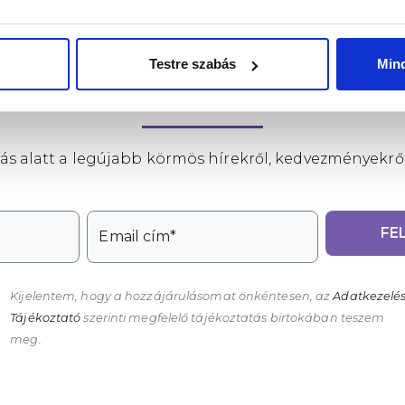
Testre szabás
Min
LÉGY NAPRAKÉSZ
ntás alatt a legújabb körmös hírekről, kedvezményekrő
FE
Email cím*
Kijelentem, hogy a hozzájárulásomat önkéntesen, az
Adatkezelés
Tájékoztató
szerinti megfelelő tájékoztatás birtokában teszem
meg.