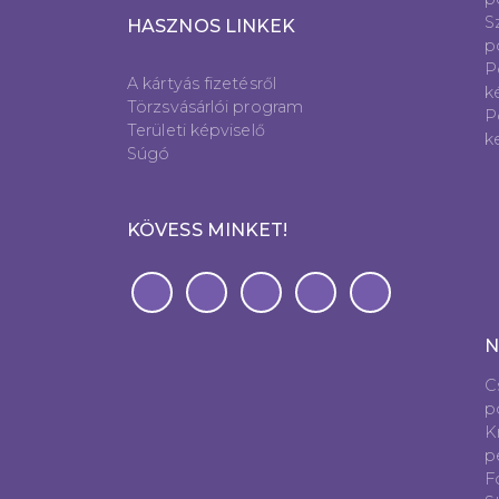
S
HASZNOS LINKEK
p
P
A kártyás fizetésről
k
Törzsvásárlói program
P
Területi képviselő
k
Súgó
KÖVESS MINKET!
N
C
p
K
p
Fó