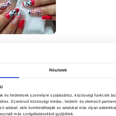
Részletek
ál
mak és hirdetések személyre szabásához, közösségi funkciók biz
ÜGYFÉLSZOLGÁLAT
hez. Ezenkívül közösségi média-, hirdető- és elemező partner
7-15H TELEFONON, EMAILBEN
zó adatait, akik kombinálhatják az adatokat más olyan adatokka
sznált más szolgáltatásokból gyűjtöttek.