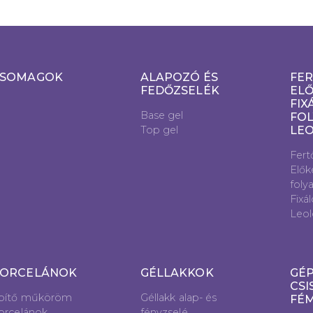
SOMAGOK
ALAPOZÓ ÉS
FER
FEDŐZSELÉK
ELŐ
FIX
Base gel
FOL
Top gel
LE
Fert
Elők
foly
Fixá
Leol
ORCELÁNOK
GÉLLAKKOK
GÉP
CSI
pítő műköröm
Géllakk alap- és
FÉ
orcelánok
fényzselé