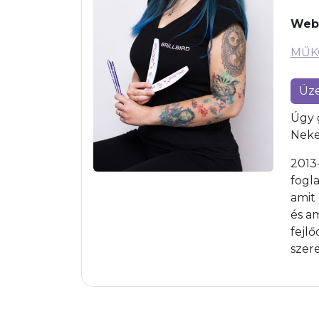
Web
MŰK
Üze
Úgy 
Neke
2013
fogl
amit
és a
fejl
szer