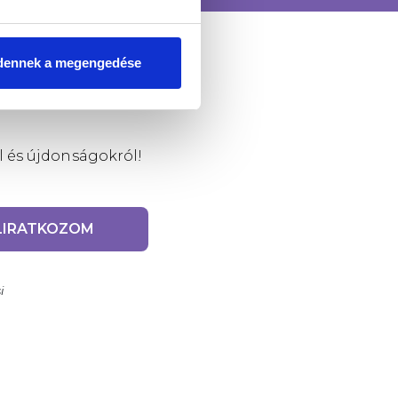
dennek a megengedése
l és újdonságokról!
LIRATKOZOM
i