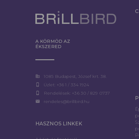
C
A KÖRMÖD AZ
ÉKSZERED
corporate_fare
1085 Budapest, József krt. 38.
phone_iphone
Üzlet: +36 1 / 334 1924
phone_iphone
Rendelések: +36 30 / 829 0737
P
email
rendeles@brillbird.hu
É
p
S
HASZNOS LINKEK
p
P