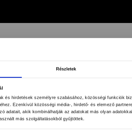
HASONLÓ TERMÉKEK
Részletek
ál
ÜGYFÉLSZOLGÁLAT
7-15H TELEFONON, EMAILBEN
mak és hirdetések személyre szabásához, közösségi funkciók biz
hez. Ezenkívül közösségi média-, hirdető- és elemező partner
zó adatait, akik kombinálhatják az adatokat más olyan adatokka
sznált más szolgáltatásokból gyűjtöttek.