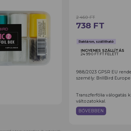
2 460 FT
738 FT
Raktáron, szállítható
INGYENES SZÁLLÍTÁS
24 990 FT FT FELETT
988/2023 GPSR EU rendele
személy: BrillBird Europe
Transzferfólia válogatás 
változatokkal.
BŐVEBBEN