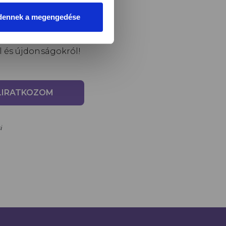
dennek a megengedése
l és újdonságokról!
LIRATKOZOM
i