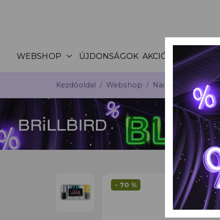
expand_more
WEBSHOP
ÚJDONSÁGOK
AKCIÓK
KATALÓG
Kezdőoldal
Webshop
Nail Art
Fólia, fla
- 70 %