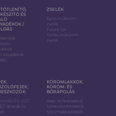
TŐTLENÍTŐ,
ZSELÉK
KÉSZÍTŐ ÉS
Építő műköröm
ÁLÓ
YADÉKOK /
zselék
OLDÁS
Future Gel
Színes műköröm
őtlenítők
zselék
észítő
adékok
ló folyadékok
dás
EK,
KÖRÖMLAKKOK,
SZOLÓFEJEK,
KÖRÖM- ÉS
MESZKÖZÖK
BŐRÁPOLÁS
örmös UV, LED,
Alap- és fedőlakkok
ED lámpák és
Színes körömlakkok
vek
Körömlakk kellékek