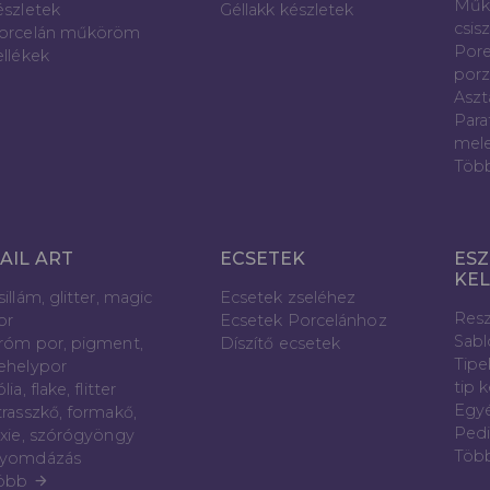
Műk
észletek
Géllakk készletek
csis
orcelán műköröm
Pore
ellékek
porz
Aszt
Para
mele
Töb
AIL ART
ECSETEK
ESZ
KE
sillám, glitter, magic
Ecsetek zseléhez
Resz
or
Ecsetek Porcelánhoz
Sab
róm por, pigment,
Díszítő ecsetek
Tipe
ehelypor
tip 
lia, flake, flitter
Egyé
trasszkő, formakő,
Pedi
ixie, szórógyöngy
Töb
yomdázás
öbb
arrow_forward