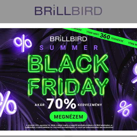
US
VISZONTELADÓK
TANFOLYAMOK
HŰSÉGPROGR
ke, flitter
Transzferfólia Box - klasszikus 2
Transzferfólia B
EAN kód: 5999077696