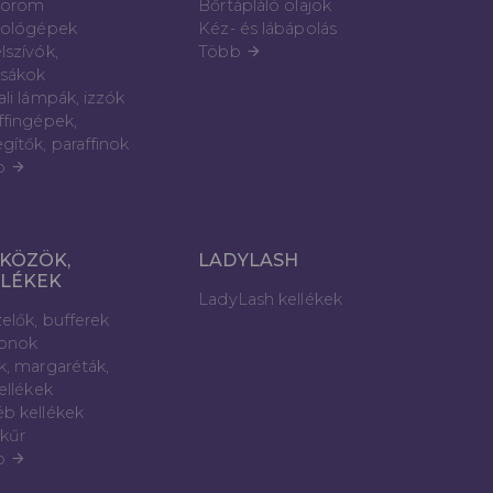
öröm
Bőrtápláló olajok
zológépek
Kéz- és lábápolás
lszívók,
Több
arrow_forward
sákok
ali lámpák, izzók
ffingépek,
gítők, paraffinok
b
arrow_forward
KÖZÖK,
LADYLASH
LLÉKEK
LadyLash kellékek
elők, bufferek
lonok
k, margaréták,
kellékek
b kellékek
kűr
b
arrow_forward