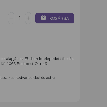
local_mall
remove
add
KOSÁRBA
t alapján az EU-ban letelepedett felelős
 Kft. 1066 Budapest Ó u. 46.
klasszikus kedvencekkel és extra