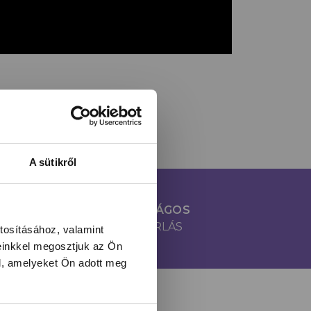
A sütikről
100% BIZTONSÁGOS
ONLINE VÁSÁRLÁS
tosításához, valamint
einkkel megosztjuk az Ön
l, amelyeket Ön adott meg