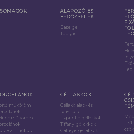
SOMAGOK
ALAPOZÓ ÉS
FER
FEDŐZSELÉK
ELŐ
FIX
Base gel
FOL
Top gel
LE
Fert
Elők
foly
Fixá
Leol
ORCELÁNOK
GÉLLAKKOK
GÉP
CSI
pítő műköröm
Géllakk alap- és
FÉ
orcelánok
fényzselé
Műk
zínes műköröm
Hypnotic géllakkok
UVL
orcelánok
Tiffany géllakkok
csö
orcelán műköröm
Cat eye géllakkok