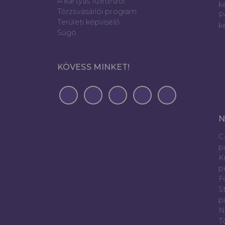
A kártyás fizetésről
k
Törzsvásárlói program
P
Területi képviselő
k
Súgó
KÖVESS MINKET!
N
C
p
K
p
Fó
S
p
N
T