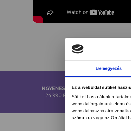
Beleegyezés
Ez a weboldal sütiket haszn
INGYENES SZÁLLÍTÁS
24 990 FT FELETT
Sütiket használunk a tartal
weboldalforgalmunk elemzésé
weboldalhasználatra vonatko
számukra vagy az Ön által ha