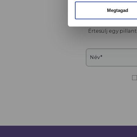
Megtagad
Értesülj egy pilla
Név*