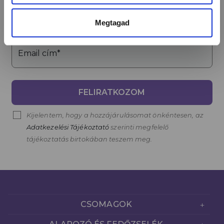
Név*
Megtagad
Email cím*
FELIRATKOZOM
Kijelentem, hogy a hozzájárulásomat önkéntesen, az
Adatkezelési Tájékoztató
szerinti megfelelő
tájékoztatás birtokában teszem meg.
CSOMAGOK