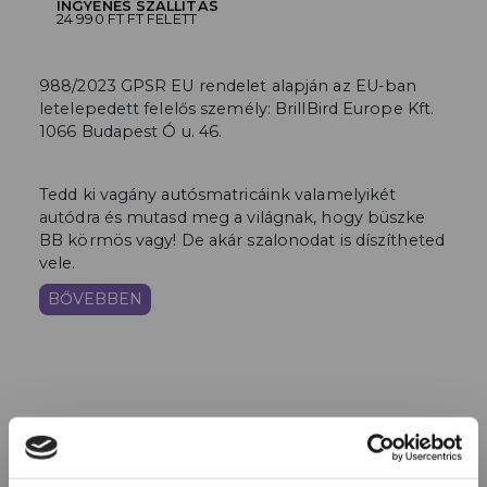
INGYENES SZÁLLÍTÁS
24 990 FT FT FELETT
988/2023 GPSR EU rendelet alapján az EU-ban
letelepedett felelős személy: BrillBird Europe Kft.
1066 Budapest Ó u. 46.
Tedd ki vagány autósmatricáink valamelyikét
autódra és mutasd meg a világnak, hogy büszke
BB körmös vagy! De akár szalonodat is díszítheted
vele.
BŐVEBBEN
HASONLÓ TERMÉKEK