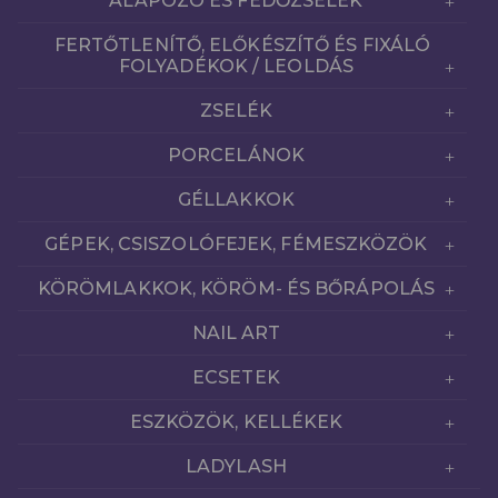
ALAPOZÓ ÉS FEDŐZSELÉK
FERTŐTLENÍTŐ, ELŐKÉSZÍTŐ ÉS FIXÁLÓ
FOLYADÉKOK / LEOLDÁS
ZSELÉK
PORCELÁNOK
GÉLLAKKOK
GÉPEK, CSISZOLÓFEJEK, FÉMESZKÖZÖK
KÖRÖMLAKKOK, KÖRÖM- ÉS BŐRÁPOLÁS
NAIL ART
ECSETEK
ESZKÖZÖK, KELLÉKEK
LADYLASH