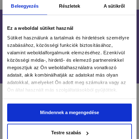
Beleegyezés
Részletek
A sütikről
INGYENES SZÁLLÍTÁS
Ez a weboldal sütiket használ
24 990 FT FELETT
Sütiket használunk a tartalmak és hirdetések személyre
ÜGYFÉLSZOLGÁLAT
szabásához, közösségi funkciók biztosításához,
7-15H TELEFONON, EMAILBEN
valamint weboldalforgalmunk elemzéséhez. Ezenkívül
közösségi média-, hirdető- és elemező partnereinkkel
100% BIZTONSÁGOS
megosztjuk az Ön weboldalhasználatra vonatkozó
ONLINE VÁSÁRLÁS
adatait, akik kombinálhatják az adatokat más olyan
adatokkal, amelyeket Ön adott meg számukra vagy az
Ön által használt más szolgáltatásokból gyűjtöttek.
LÉGY NAPRAKÉSZ
Mindennek a megengedése
Értesülj egy pillantás alatt a legújabb körmös
hírekről, kedvezményekről és újdonságokról!
Testre szabás