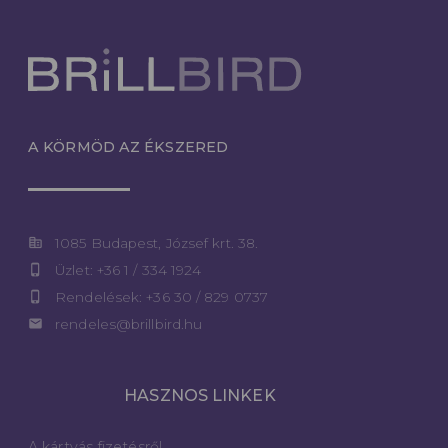
A KÖRMÖD AZ ÉKSZERED
corporate_fare
1085 Budapest, József krt. 38.
phone_iphone
Üzlet: +36 1 / 334 1924
phone_iphone
Rendelések: +36 30 / 829 0737
email
rendeles@brillbird.hu
HASZNOS LINKEK
A kártyás fizetésről