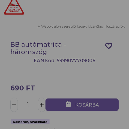
A Weboldalon szereplő képek kizárólag illusztrációk.
BB autómatrica -
favorite_border
háromszög
EAN kód: 5999077709006
690 FT
local_mall
remove
add
KOSÁRBA
Raktáron, szállítható