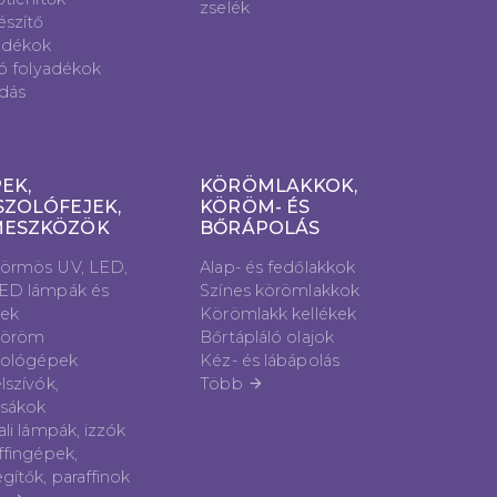
zselék
észítő
adékok
ló folyadékok
dás
EK,
KÖRÖMLAKKOK,
SZOLÓFEJEK,
KÖRÖM- ÉS
MESZKÖZÖK
BŐRÁPOLÁS
örmös UV, LED,
Alap- és fedőlakkok
ED lámpák és
Színes körömlakkok
vek
Körömlakk kellékek
öröm
Bőrtápláló olajok
zológépek
Kéz- és lábápolás
lszívók,
Több
arrow_forward
sákok
ali lámpák, izzók
ffingépek,
gítők, paraffinok