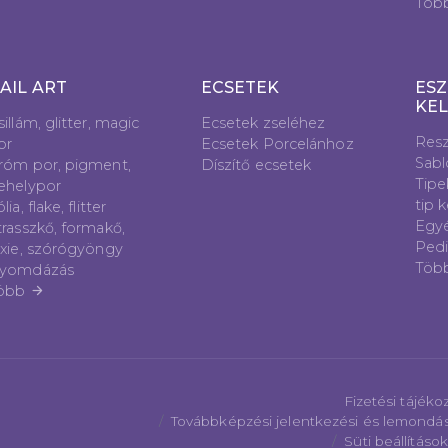
Töb
AIL ART
ECSETEK
ESZ
KE
sillám, glitter, magic
Ecsetek zseléhez
Resz
or
Ecsetek Porcelánhoz
Sab
róm por, pigment,
Díszítő ecsetek
Tipe
ehelypor
tip 
lia, flake, flitter
Egyé
trasszkő, formakő,
Pedi
ixie, szórógyöngy
Töb
yomdázás
öbb
arrow_forward
Fizetési tájéko
Továbbképzési jelentkezési és lemondás
Süti beállítások