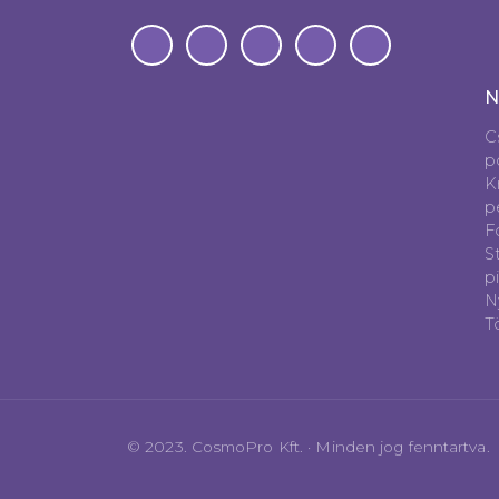
N
C
p
K
p
Fó
S
p
N
T
© 2023. CosmoPro Kft. · Minden jog fenntartva.