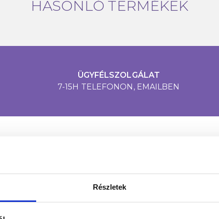
HASONLÓ TERMÉKEK
ÜGYFÉLSZOLGÁLAT
7-15H TELEFONON, EMAILBEN
LÉGY NAPRAKÉSZ
Részletek
ntás alatt a legújabb körmös hírekről, kedvezményekrő