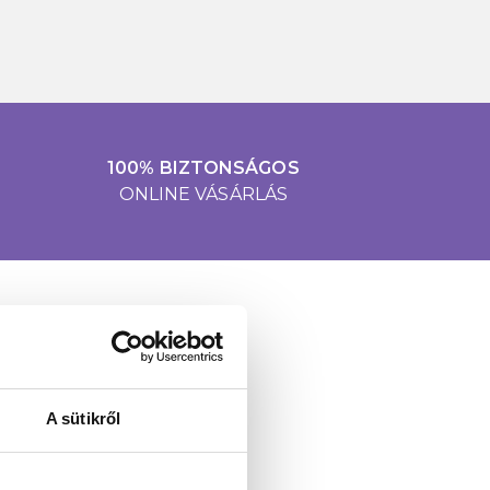
100% BIZTONSÁGOS
ONLINE VÁSÁRLÁS
A sütikről
l és újdonságokról!