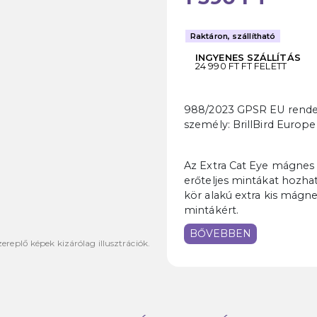
Raktáron, szállítható
INGYENES SZÁLLÍTÁS
24 990 FT FT FELETT
988/2023 GPSR EU rendele
személy: BrillBird Europe
Az Extra Cat Eye mágnes
erőteljes mintákat hozha
kör alakú extra kis mágn
mintákért.
BŐVEBBEN
ereplő képek kizárólag illusztrációk.