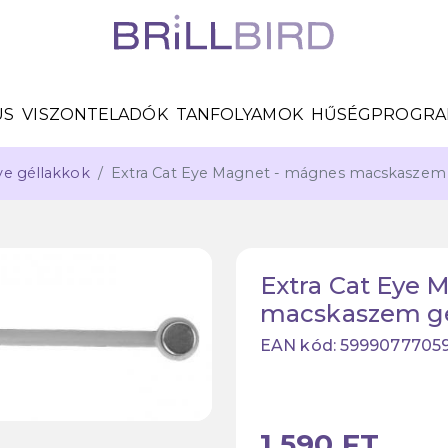
US
VISZONTELADÓK
TANFOLYAMOK
HŰSÉGPROGR
ye géllakkok
Extra Cat Eye Magnet - mágnes macskaszem 
Extra Cat Eye 
macskaszem gé
EAN kód: 5999077705
1 590 FT