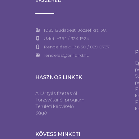
ÉKSZERED
corporate_fare
1085 Budapest, József krt. 38.
phone_iphone
Üzlet: +36 1 / 334 1924
phone_iphone
Rendelések: +36 30 / 829 0737
P
email
rendeles@brillbird.hu
É
p
S
HASZNOS LINKEK
p
P
A kártyás fizetésről
k
Törzsvásárlói program
P
Területi képviselő
k
Súgó
KÖVESS MINKET!