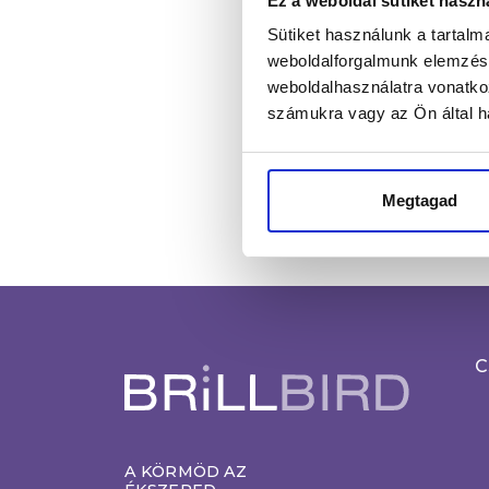
Ez a weboldal sütiket haszn
Sütiket használunk a tartal
Név*
weboldalforgalmunk elemzésé
weboldalhasználatra vonatko
számukra vagy az Ön által ha
Megtagad
C
A KÖRMÖD AZ