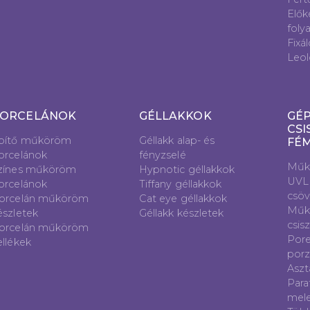
Elők
foly
Fixá
Leol
ORCELÁNOK
GÉLLAKKOK
GÉP
CSI
pítő műköröm
Géllakk alap- és
FÉ
orcelánok
fényzselé
Műk
zínes műköröm
Hypnotic géllakkok
UVL
orcelánok
Tiffany géllakkok
csö
orcelán műköröm
Cat eye géllakkok
Műk
észletek
Géllakk készletek
csis
orcelán műköröm
Pore
ellékek
porz
Aszt
Para
mele