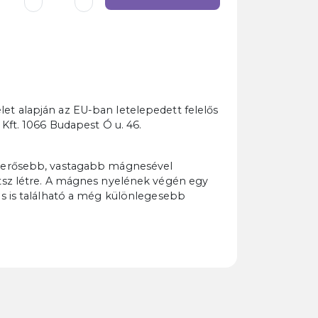
t alapján az EU-ban letelepedett felelős
 Kft. 1066 Budapest Ó u. 46.
 erősebb, vastagabb mágnesével
tsz létre. A mágnes nyelének végén egy
es is található a még különlegesebb