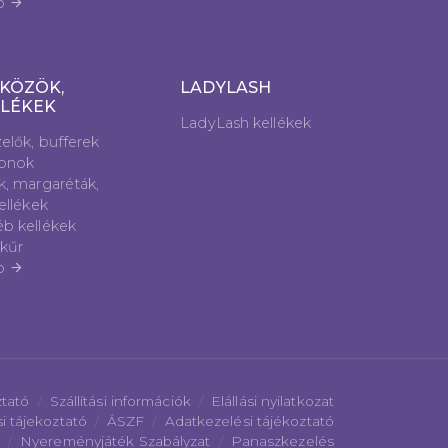
b
arrow_forward
KÖZÖK,
LADYLASH
LLÉKEK
LadyLash kellékek
elők, bufferek
lonok
k, margaréták,
kellékek
b kellékek
kűr
b
arrow_forward
ztató
Szállítási információk
Elállási nyilatkozat
i tájekoztató
ÁSZF
Adatkezelési tájékoztató
Nyereményjáték Szabályzat
Panaszkezelés