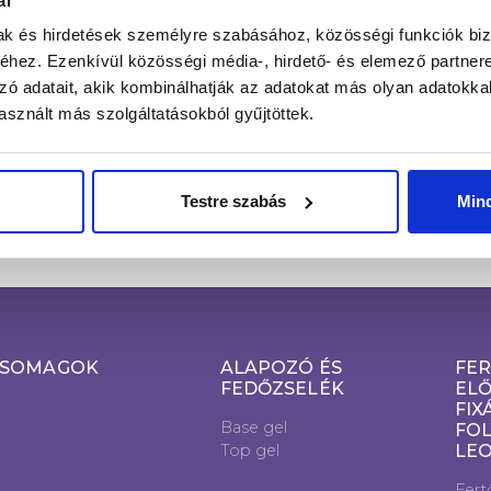
ál
mak és hirdetések személyre szabásához, közösségi funkciók biz
FE
Email cím*
hez. Ezenkívül közösségi média-, hirdető- és elemező partner
zó adatait, akik kombinálhatják az adatokat más olyan adatokka
sznált más szolgáltatásokból gyűjtöttek.
Kijelentem, hogy a hozzájárulásomat önkéntesen, az
Adatkezelés
Tájékoztató
szerinti megfelelő tájékoztatás birtokában teszem
meg.
Testre szabás
Min
SOMAGOK
ALAPOZÓ ÉS
FER
FEDŐZSELÉK
ELŐ
FIX
Base gel
FOL
Top gel
LE
Fert