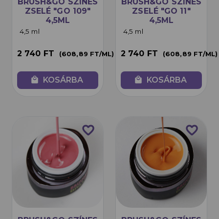
BRUSH&GO SZÍNES
BRUSH&GO SZÍNES
ZSELÉ "GO 109"
ZSELÉ "GO 11"
4,5ML
4,5ML
4,5 ml
4,5 ml
2 740 FT
2 740 FT
(608,89 FT/ML)
(608,89 FT/ML)
local_mall
KOSÁRBA
local_mall
KOSÁRBA
favorite_border
favorite_border