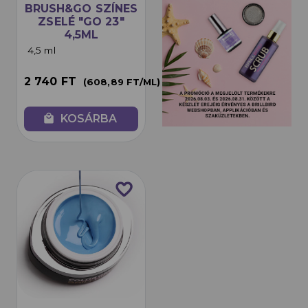
BRUSH&GO SZÍNES
ZSELÉ "GO 23"
4,5ML
4,5 ml
2 740 FT
(608,89 FT/ML)
local_mall
KOSÁRBA
favorite_border