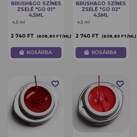
BRUSH&GO SZÍNES
BRUSH&GO SZÍNES
ZSELÉ "GO 01"
ZSELÉ "GO 02"
4,5ML
4,5ML
4,5 ml
4,5 ml
2 740 FT
2 740 FT
(608,89 FT/ML)
(608,89 FT/ML)
local_mall
KOSÁRBA
local_mall
KOSÁRBA
favorite_border
favorite_border