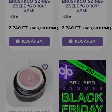
BRUSH&GO SZÍNES
BRUSH&GO SZÍNES
ZSELÉ "GO 106"
ZSELÉ "GO 107"
4,5ML
4,5ML
4,5 ml
4,5 ml
2 740 FT
2 740 FT
(608,89 FT/ML)
(608,89 FT/ML)
local_mall
KOSÁRBA
local_mall
KOSÁRBA
favorite_border