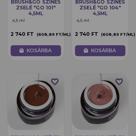
BRUSH&GO SZÍNES
BRUSH&GO SZÍNES
ZSELÉ "GO 101"
ZSELÉ "GO 104"
4,5ML
4,5ML
4,5 ml
4,5 ml
2 740 FT
2 740 FT
(608,89 FT/ML)
(608,89 FT/ML)
local_mall
KOSÁRBA
local_mall
KOSÁRBA
favorite_border
favorite_border