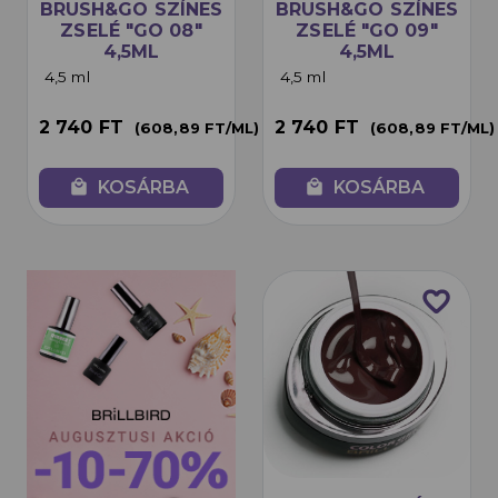
BRUSH&GO SZÍNES
BRUSH&GO SZÍNES
ZSELÉ "GO 08"
ZSELÉ "GO 09"
4,5ML
4,5ML
4,5 ml
4,5 ml
2 740 FT
2 740 FT
(608,89 FT/ML)
(608,89 FT/ML)
local_mall
KOSÁRBA
local_mall
KOSÁRBA
favorite_border