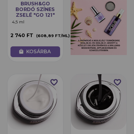
BRUSH&GO
BORDÓ SZÍNES
ZSELÉ "GO 121"
4,5ML
4,5 ml
2 740 FT
(608,89 FT/ML)
local_mall
KOSÁRBA
favorite_border
favorite_border