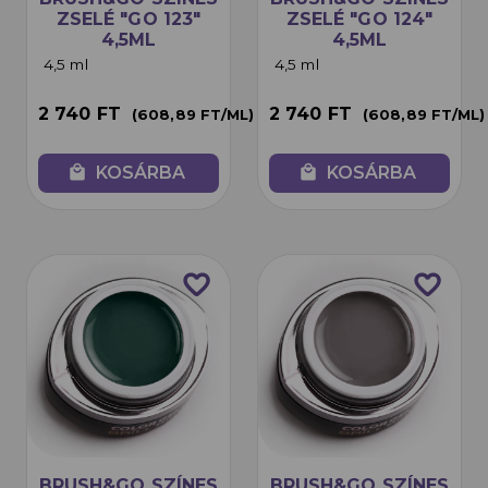
ZSELÉ "GO 123"
ZSELÉ "GO 124"
4,5ML
4,5ML
4,5 ml
4,5 ml
2 740 FT
2 740 FT
(608,89 FT/ML)
(608,89 FT/ML)
local_mall
KOSÁRBA
local_mall
KOSÁRBA
favorite_border
favorite_border
BRUSH&GO SZÍNES
BRUSH&GO SZÍNES