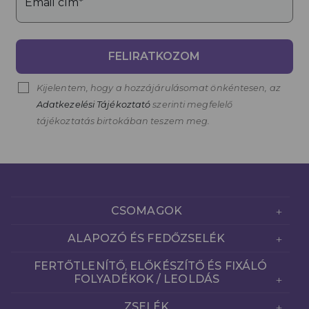
Email cím*
FELIRATKOZOM
Kijelentem, hogy a hozzájárulásomat önkéntesen, az
Adatkezelési Tájékoztató
szerinti megfelelő
tájékoztatás birtokában teszem meg.
CSOMAGOK
ALAPOZÓ ÉS FEDŐZSELÉK
FERTŐTLENÍTŐ, ELŐKÉSZÍTŐ ÉS FIXÁLÓ
FOLYADÉKOK / LEOLDÁS
ZSELÉK