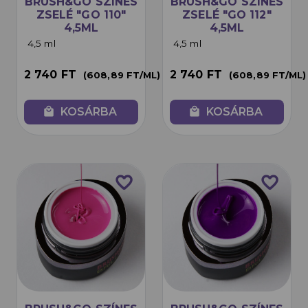
BRUSH&GO SZÍNES
BRUSH&GO SZÍNES
ZSELÉ "GO 110"
ZSELÉ "GO 112"
4,5ML
4,5ML
4,5 ml
4,5 ml
2 740 FT
2 740 FT
(608,89 FT/ML)
(608,89 FT/ML)
local_mall
KOSÁRBA
local_mall
KOSÁRBA
favorite_border
favorite_border