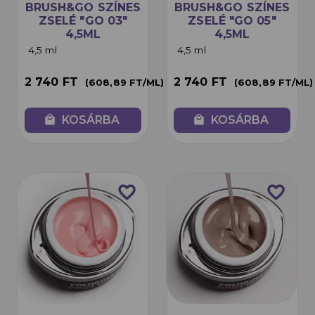
BRUSH&GO SZÍNES
BRUSH&GO SZÍNES
ZSELÉ "GO 03"
ZSELÉ "GO 05"
4,5ML
4,5ML
4,5 ml
4,5 ml
2 740 FT
2 740 FT
(608,89 FT/ML)
(608,89 FT/ML)
local_mall
KOSÁRBA
local_mall
KOSÁRBA
favorite_border
favorite_border