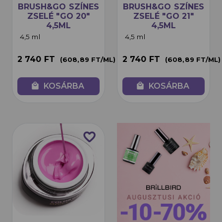
BRUSH&GO SZÍNES
BRUSH&GO SZÍNES
ZSELÉ "GO 20"
ZSELÉ "GO 21"
4,5ML
4,5ML
4,5 ml
4,5 ml
2 740 FT
2 740 FT
(608,89 FT/ML)
(608,89 FT/ML)
local_mall
KOSÁRBA
local_mall
KOSÁRBA
favorite_border