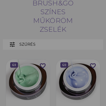
BRUSH&GO
SZÍNES
MŰKÖRÖM
ZSELÉK
tune
SZŰRÉS
favorite_border
favorite_border
ÚJ
ÚJ