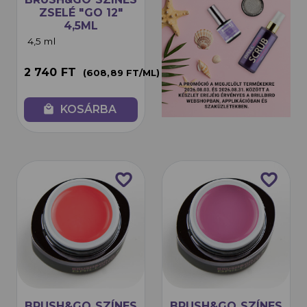
ZSELÉ "GO 12"
4,5ML
4,5 ml
2 740 FT
(608,89 FT/ML)
local_mall
KOSÁRBA
favorite_border
favorite_border
BRUSH&GO SZÍNES
BRUSH&GO SZÍNES