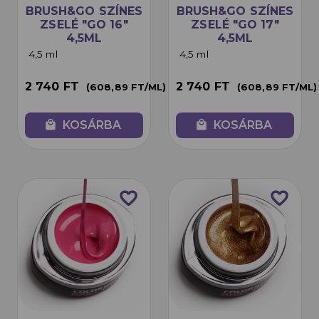
BRUSH&GO SZÍNES
BRUSH&GO SZÍNES
ZSELÉ "GO 16"
ZSELÉ "GO 17"
4,5ML
4,5ML
4,5 ml
4,5 ml
2 740 FT
2 740 FT
(608,89 FT/ML)
(608,89 FT/ML)
local_mall
KOSÁRBA
local_mall
KOSÁRBA
favorite_border
favorite_border