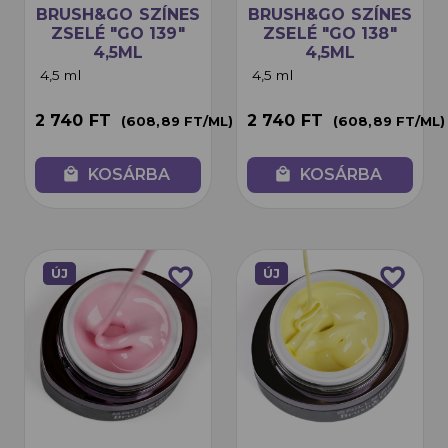
BRUSH&GO SZÍNES
BRUSH&GO SZÍNES
ZSELÉ "GO 139"
ZSELÉ "GO 138"
4,5ML
4,5ML
4,5 ml
4,5 ml
2 740 FT
2 740 FT
(608,89 FT/ML)
(608,89 FT/ML)
local_mall
KOSÁRBA
local_mall
KOSÁRBA
favorite_border
favorite_border
ÚJ
ÚJ