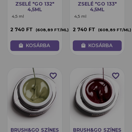
ZSELÉ "GO 132"
ZSELÉ "GO 133"
4,5ML
4,5ML
4,5 ml
4,5 ml
2 740 FT
2 740 FT
(608,89 FT/ML)
(608,89 FT/ML)
local_mall
KOSÁRBA
local_mall
KOSÁRBA
favorite_border
favorite_border
BRUSH&GO SZÍNES
BRUSH&GO SZÍNES