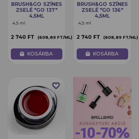
BRUSH&GO SZÍNES
BRUSH&GO SZÍNES
ZSELÉ "GO 137"
ZSELÉ "GO 136"
4,5ML
4,5ML
4,5 ml
4,5 ml
2 740 FT
2 740 FT
(608,89 FT/ML)
(608,89 FT/ML)
local_mall
KOSÁRBA
local_mall
KOSÁRBA
favorite_border