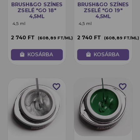
BRUSH&GO SZÍNES
BRUSH&GO SZÍNES
ZSELÉ "GO 18"
ZSELÉ "GO 19"
4,5ML
4,5ML
4,5 ml
4,5 ml
2 740 FT
2 740 FT
(608,89 FT/ML)
(608,89 FT/ML)
local_mall
KOSÁRBA
local_mall
KOSÁRBA
favorite_border
favorite_border