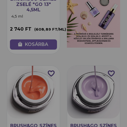
ZSELÉ "GO 13"
4,5ML
4,5 ml
2 740 FT
(608,89 FT/ML)
local_mall
KOSÁRBA
favorite_border
favorite_border
BRUSH&GO SZÍNES
BRUSH&GO SZÍNES