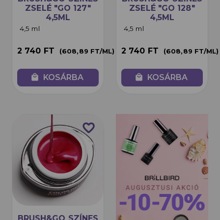
ZSELÉ "GO 127"
ZSELÉ "GO 128"
4,5ML
4,5ML
4,5 ml
4,5 ml
2 740 FT
2 740 FT
(608,89 FT/ML)
(608,89 FT/ML)
local_mall
KOSÁRBA
local_mall
KOSÁRBA
favorite_border
BRUSH&GO SZÍNES