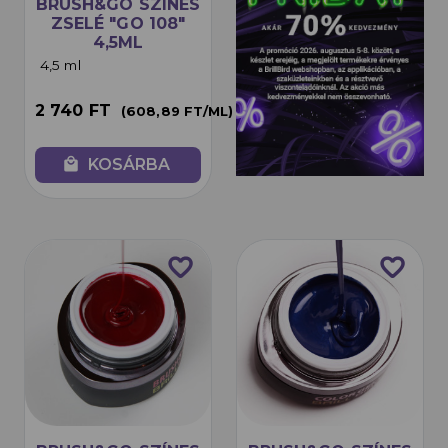
BRUSH&GO SZÍNES
ZSELÉ "GO 108"
4,5ML
4,5 ml
2 740 FT
(608,89 FT/ML)
local_mall
KOSÁRBA
favorite_border
favorite_border