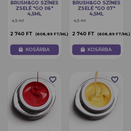
BRUSH&GO SZÍNES
BRUSH&GO SZÍNES
ZSELÉ "GO 06"
ZSELÉ "GO 07"
4,5ML
4,5ML
4,5 ml
4,5 ml
2 740 FT
2 740 FT
(608,89 FT/ML)
(608,89 FT/ML)
local_mall
KOSÁRBA
local_mall
KOSÁRBA
favorite_border
favorite_border