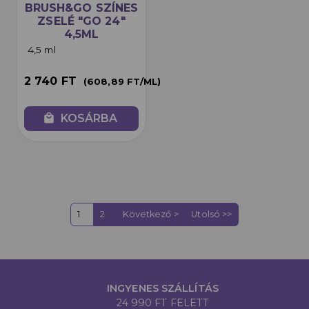
BRUSH&GO SZÍNES
ZSELÉ "GO 24"
4,5ML
4,5 ml
2 740 FT
(608,89 FT/ML)
local_mall
KOSÁRBA
1
2
Következő >
Utolsó >>
INGYENES SZÁLLÍTÁS
24 990 FT FELETT