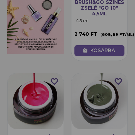
BRUSH&GO SZÍNES
ZSELÉ "GO 10"
4,5ML
4,5 ml
2 740 FT
(608,89 FT/ML)
local_mall
KOSÁRBA
favorite_border
favorite_border