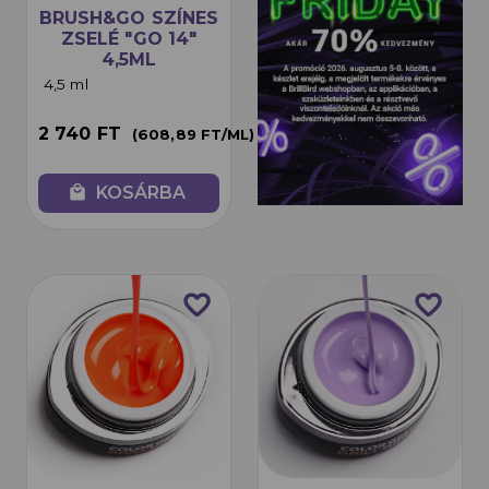
BRUSH&GO SZÍNES
ZSELÉ "GO 14"
4,5ML
4,5 ml
2 740 FT
(608,89 FT/ML)
local_mall
KOSÁRBA
favorite_border
favorite_border