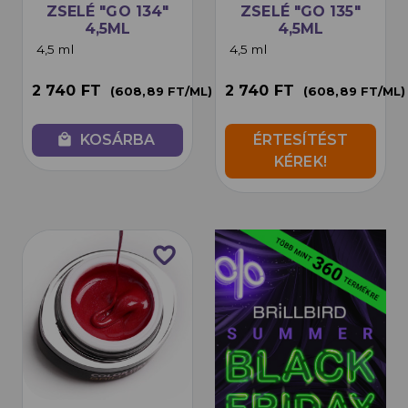
ZSELÉ "GO 134"
ZSELÉ "GO 135"
4,5ML
4,5ML
4,5 ml
4,5 ml
2 740 FT
2 740 FT
(608,89 FT/ML)
(608,89 FT/ML)
local_mall
KOSÁRBA
ÉRTESÍTÉST
KÉREK!
favorite_border