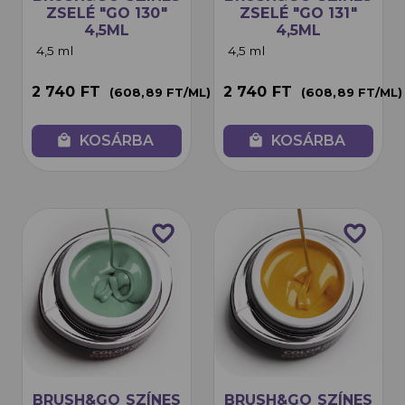
ZSELÉ "GO 130"
ZSELÉ "GO 131"
4,5ML
4,5ML
4,5 ml
4,5 ml
2 740 FT
2 740 FT
(608,89 FT/ML)
(608,89 FT/ML)
local_mall
KOSÁRBA
local_mall
KOSÁRBA
favorite_border
favorite_border
BRUSH&GO SZÍNES
BRUSH&GO SZÍNES