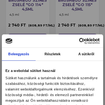
BRUSH&GO SZÍNES
BRUSH&GO SZÍNES
ZSELÉ "GO 114"
ZSELÉ "GO 115"
4,5ML
4,5ML
4,5 ml
4,5 ml
2 740 FT
2 740 FT
(608,89 FT/ML)
(608,89 FT/ML)
local_mall
KOSÁRBA
local_mall
KOSÁRBA
Beleegyezés
Részletek
A sütikről
favorite_border
favorite_border
Ez a weboldal sütiket használ
Sütiket használunk a tartalmak és hirdetések személyre
szabásához, közösségi funkciók biztosításához,
valamint weboldalforgalmunk elemzéséhez. Ezenkívül
közösségi média-, hirdető- és elemező partnereinkkel
megosztjuk az Ön weboldalhasználatra vonatkozó